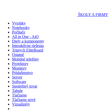
ŠKOLY A FIRMY
Vyrobky
Notebooky
Počítače
All in One - AiO
Diely a komponenty
Interaktívne riešenia
Triptych EliteBoard
Ostatné
Mobilné telefóny
Projektory
Monitory
Príslušenstvo
Server
Software
Spotrebný tovar
Tabule
Tlačiarne
Tlačiarne nové
Vizualizéry