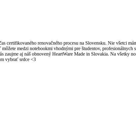
očas certifikovaného renovačného procesu na Slovensku. Nie všetci mám
môžete medzi notebookmi vhodnými pre študentov, profesionálnych str
e vás zaujme aj náš obnovený HeartWare Made in Slovakia. Na všetky 
om vybrať srdce <3