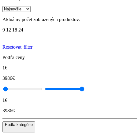
Aktuálny počet zobrazených produktov:
9
12
18
24
Resetovať filter
Podľa ceny
1€
3986€
1€
3986€
Podľa kategórie