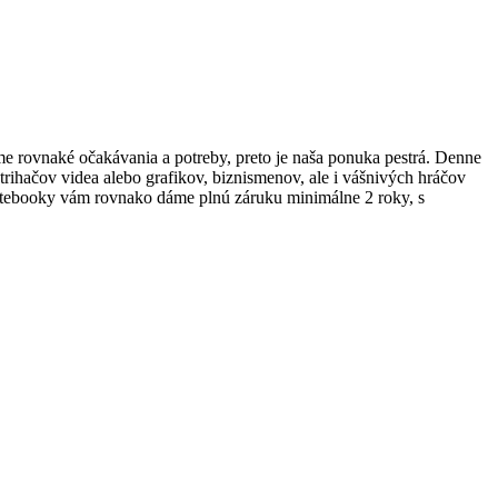
e rovnaké očakávania a potreby, preto je naša ponuka pestrá. Denne
ihačov videa alebo grafikov, biznismenov, ale i vášnivých hráčov
notebooky vám rovnako dáme plnú záruku minimálne 2 roky, s