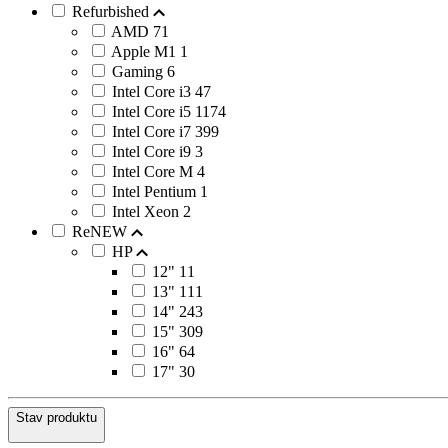
Refurbished
AMD
71
Apple M1
1
Gaming
6
Intel Core i3
47
Intel Core i5
1174
Intel Core i7
399
Intel Core i9
3
Intel Core M
4
Intel Pentium
1
Intel Xeon
2
ReNEW
HP
12"
11
13"
111
14"
243
15"
309
16"
64
17"
30
Stav produktu