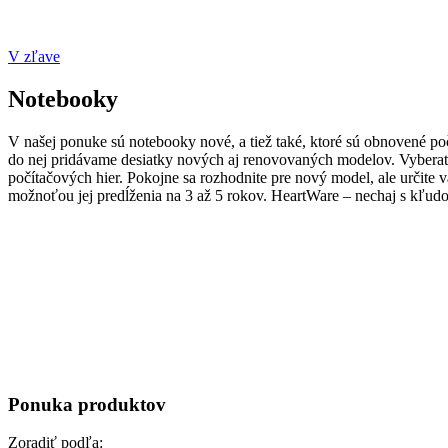
V zľave
Notebooky
V našej ponuke sú notebooky nové, a tiež také, ktoré sú obnovené p
do nej pridávame desiatky nových aj renovovaných modelov. Vyberať 
počítačových hier. Pokojne sa rozhodnite pre nový model, ale určit
možnoťou jej predĺženia na 3 až 5 rokov. HeartWare – nechaj s kľud
Ponuka produktov
Zoradiť podľa: