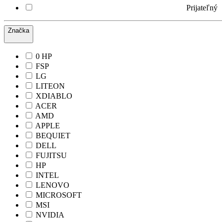
Prijateľný
Značka
0 HP
FSP
LG
LITEON
XDIABLO
ACER
AMD
APPLE
BEQUIET
DELL
FUJITSU
HP
INTEL
LENOVO
MICROSOFT
MSI
NVIDIA