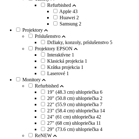
Refurbished
Apple
43
Huawei
2
Samsung
2
Projektory
Príslušenstvo
Držiaky, konzoly, príslušenstvo
5
Projektory EPSON
Interaktívne
1
Klasická projekcia
1
Krátka projekcia
1
Laserové
1
Monitory
Refurbished
19" (48.3 cm) uhlopriečka
6
20" (50.8 cm) uhlopriečka
2
22" (55.9 cm) uhlopriečka
7
23" (58.4 cm) uhlopriečka
14
24" (61 cm) uhlopriečka
42
27" (68 cm) uhlopriečka
11
29" (73.6 cm) uhlopriečka
4
ReNEW