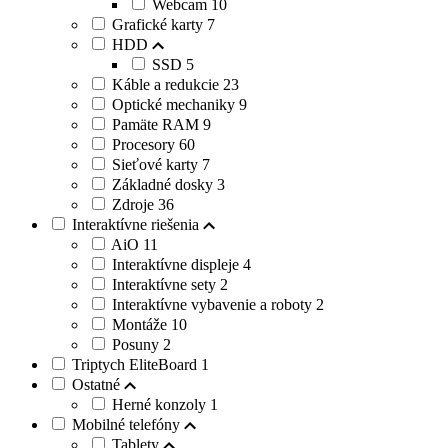
Webcam
10
Grafické karty
7
HDD
SSD
5
Káble a redukcie
23
Optické mechaniky
9
Pamäte RAM
9
Procesory
60
Sieťové karty
7
Základné dosky
3
Zdroje
36
Interaktívne riešenia
AiO
11
Interaktívne displeje
4
Interaktívne sety
2
Interaktívne vybavenie a roboty
2
Montáže
10
Posuny
2
Triptych EliteBoard
1
Ostatné
Herné konzoly
1
Mobilné telefóny
Tablety