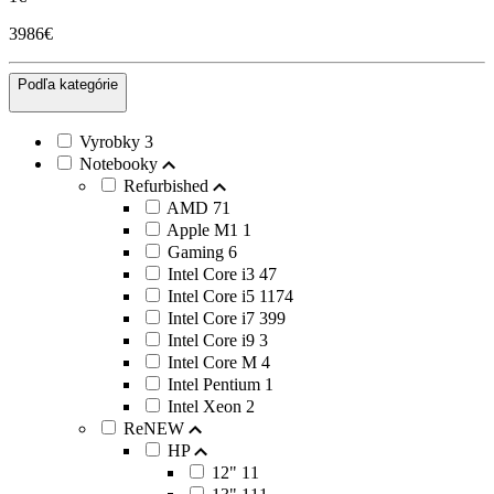
3986€
Podľa kategórie
Vyrobky
3
Notebooky
Refurbished
AMD
71
Apple M1
1
Gaming
6
Intel Core i3
47
Intel Core i5
1174
Intel Core i7
399
Intel Core i9
3
Intel Core M
4
Intel Pentium
1
Intel Xeon
2
ReNEW
HP
12"
11