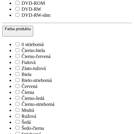
DVD-ROM
DVD-RW
DVD-RW-slim
Farba produktu
0 strieborná
Čierno-biela
Čierno-červená
Fialová
Zlato-ružová
Biela
Bielo-strieborná
Červená
Čierna
Čierno-šedá
Čierno-strieborná
Modrá
Ružová
Šedá
Šedo-čierna