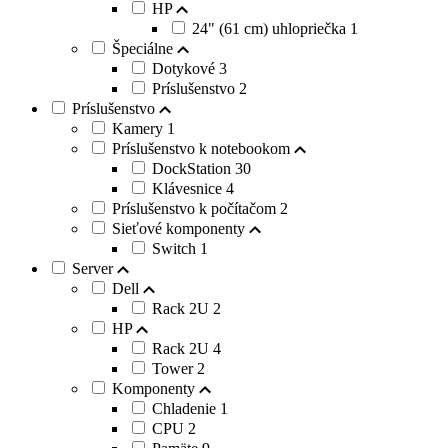
HP
24" (61 cm) uhlopriečka
1
Špeciálne
Dotykové
3
Príslušenstvo
2
Príslušenstvo
Kamery
1
Príslušenstvo k notebookom
DockStation
30
Klávesnice
4
Príslušenstvo k počítačom
2
Sieťové komponenty
Switch
1
Server
Dell
Rack 2U
2
HP
Rack 2U
4
Tower
2
Komponenty
Chladenie
1
CPU
2