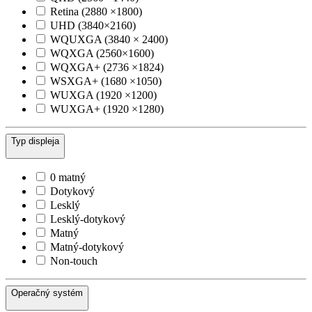
Retina (2880 ×1800)
UHD (3840×2160)
WQUXGA (3840 × 2400)
WQXGA (2560×1600)
WQXGA+ (2736 ×1824)
WSXGA+ (1680 ×1050)
WUXGA (1920 ×1200)
WUXGA+ (1920 ×1280)
Typ displeja
0 matný
Dotykový
Lesklý
Lesklý-dotykový
Matný
Matný-dotykový
Non-touch
Operačný systém