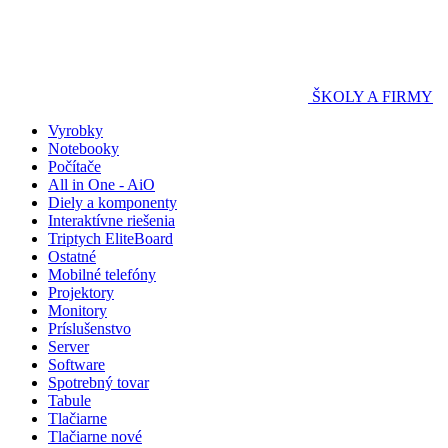
ŠKOLY A FIRMY
Vyrobky
Notebooky
Počítače
All in One - AiO
Diely a komponenty
Interaktívne riešenia
Triptych EliteBoard
Ostatné
Mobilné telefóny
Projektory
Monitory
Príslušenstvo
Server
Software
Spotrebný tovar
Tabule
Tlačiarne
Tlačiarne nové