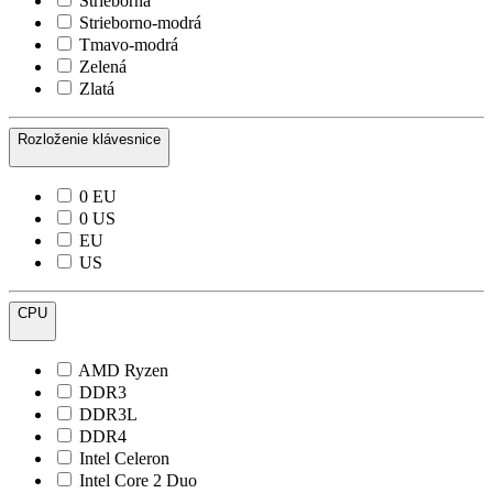
Strieborná
Strieborno-modrá
Tmavo-modrá
Zelená
Zlatá
Rozloženie klávesnice
0 EU
0 US
EU
US
CPU
AMD Ryzen
DDR3
DDR3L
DDR4
Intel Celeron
Intel Core 2 Duo