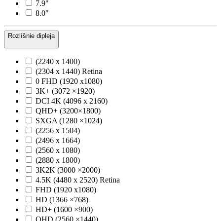
7.9"
8.0"
Rozlíšnie dipleja
(2240 x 1400)
(2304 x 1440) Retina
0 FHD (1920 x1080)
3K+ (3072 ×1920)
DCI 4K (4096 x 2160)
QHD+ (3200×1800)
SXGA (1280 ×1024)
(2256 x 1504)
(2496 x 1664)
(2560 x 1080)
(2880 x 1800)
3K2K (3000 ×2000)
4.5K (4480 x 2520) Retina
FHD (1920 x1080)
HD (1366 ×768)
HD+ (1600 ×900)
QHD (2560 ×1440)