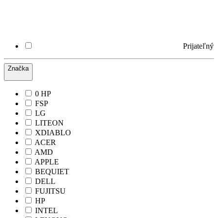
Prijateľný
Značka
0 HP
FSP
LG
LITEON
XDIABLO
ACER
AMD
APPLE
BEQUIET
DELL
FUJITSU
HP
INTEL