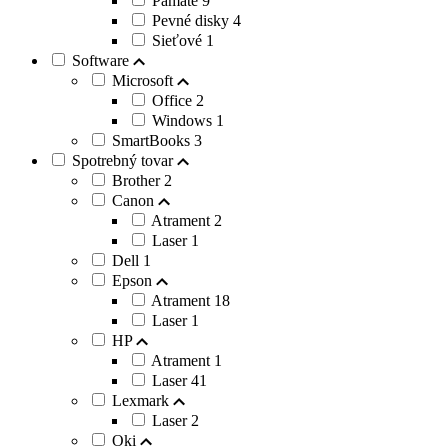
Pamäte
9
Pevné disky
4
Sieťové
1
Software
Microsoft
Office
2
Windows
1
SmartBooks
3
Spotrebný tovar
Brother
2
Canon
Atrament
2
Laser
1
Dell
1
Epson
Atrament
18
Laser
1
HP
Atrament
1
Laser
41
Lexmark
Laser
2
Oki