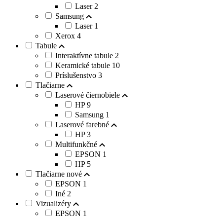
Laser
2
Samsung
Laser
1
Xerox
4
Tabule
Interaktívne tabule
2
Keramické tabule
10
Príslušenstvo
3
Tlačiarne
Laserové čiernobiele
HP
9
Samsung
1
Laserové farebné
HP
3
Multifunkčné
EPSON
1
HP
5
Tlačiarne nové
EPSON
1
Iné
2
Vizualizéry
EPSON
1