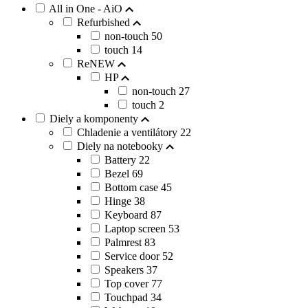
All in One - AiO
Refurbished
non-touch
50
touch
14
ReNEW
HP
non-touch
27
touch
2
Diely a komponenty
Chladenie a ventilátory
22
Diely na notebooky
Battery
22
Bezel
69
Bottom case
45
Hinge
38
Keyboard
87
Laptop screen
53
Palmrest
83
Service door
52
Speakers
37
Top cover
77
Touchpad
34