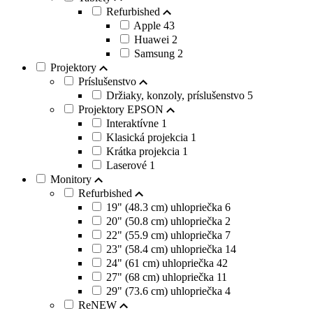
Refurbished
Apple
43
Huawei
2
Samsung
2
Projektory
Príslušenstvo
Držiaky, konzoly, príslušenstvo
5
Projektory EPSON
Interaktívne
1
Klasická projekcia
1
Krátka projekcia
1
Laserové
1
Monitory
Refurbished
19" (48.3 cm) uhlopriečka
6
20" (50.8 cm) uhlopriečka
2
22" (55.9 cm) uhlopriečka
7
23" (58.4 cm) uhlopriečka
14
24" (61 cm) uhlopriečka
42
27" (68 cm) uhlopriečka
11
29" (73.6 cm) uhlopriečka
4
ReNEW