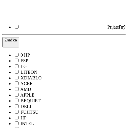
Prijateľný
Značka
0 HP
FSP
LG
LITEON
XDIABLO
ACER
AMD
APPLE
BEQUIET
DELL
FUJITSU
HP
INTEL