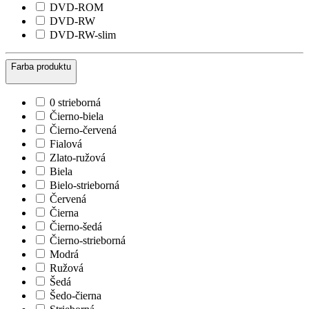
DVD-ROM
DVD-RW
DVD-RW-slim
Farba produktu
0 strieborná
Čierno-biela
Čierno-červená
Fialová
Zlato-ružová
Biela
Bielo-strieborná
Červená
Čierna
Čierno-šedá
Čierno-strieborná
Modrá
Ružová
Šedá
Šedo-čierna