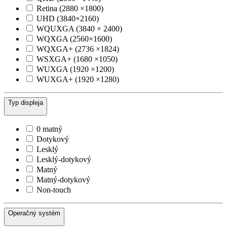
Retina (2880 ×1800)
UHD (3840×2160)
WQUXGA (3840 × 2400)
WQXGA (2560×1600)
WQXGA+ (2736 ×1824)
WSXGA+ (1680 ×1050)
WUXGA (1920 ×1200)
WUXGA+ (1920 ×1280)
Typ displeja
0 matný
Dotykový
Lesklý
Lesklý-dotykový
Matný
Matný-dotykový
Non-touch
Operačný systém