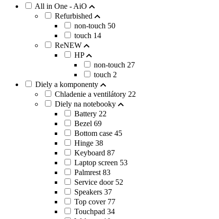
All in One - AiO
Refurbished
non-touch
50
touch
14
ReNEW
HP
non-touch
27
touch
2
Diely a komponenty
Chladenie a ventilátory
22
Diely na notebooky
Battery
22
Bezel
69
Bottom case
45
Hinge
38
Keyboard
87
Laptop screen
53
Palmrest
83
Service door
52
Speakers
37
Top cover
77
Touchpad
34