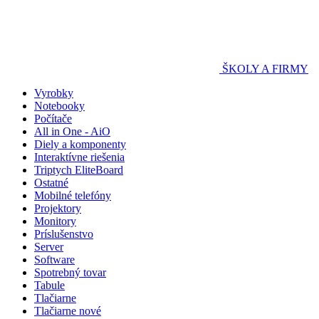
ŠKOLY A FIRMY
Vyrobky
Notebooky
Počítače
All in One - AiO
Diely a komponenty
Interaktívne riešenia
Triptych EliteBoard
Ostatné
Mobilné telefóny
Projektory
Monitory
Príslušenstvo
Server
Software
Spotrebný tovar
Tabule
Tlačiarne
Tlačiarne nové