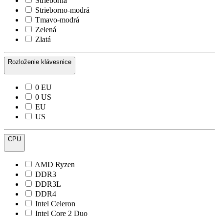
Strieborná
Strieborno-modrá
Tmavo-modrá
Zelená
Zlatá
Rozloženie klávesnice
0 EU
0 US
EU
US
CPU
AMD Ryzen
DDR3
DDR3L
DDR4
Intel Celeron
Intel Core 2 Duo