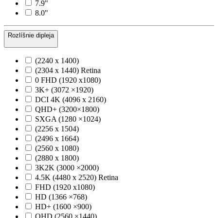
7.9"
8.0"
Rozlíšnie dipleja
(2240 x 1400)
(2304 x 1440) Retina
0 FHD (1920 x1080)
3K+ (3072 ×1920)
DCI 4K (4096 x 2160)
QHD+ (3200×1800)
SXGA (1280 ×1024)
(2256 x 1504)
(2496 x 1664)
(2560 x 1080)
(2880 x 1800)
3K2K (3000 ×2000)
4.5K (4480 x 2520) Retina
FHD (1920 x1080)
HD (1366 ×768)
HD+ (1600 ×900)
QHD (2560 ×1440)