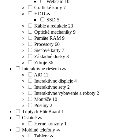
Webcam
10
Grafické karty
7
HDD
SSD
5
Káble a redukcie
23
Optické mechaniky
9
Pamäte RAM
9
Procesory
60
Sieťové karty
7
Základné dosky
3
Zdroje
36
Interaktívne riešenia
AiO
11
Interaktívne displeje
4
Interaktívne sety
2
Interaktívne vybavenie a roboty
2
Montáže
10
Posuny
2
Triptych EliteBoard
1
Ostatné
Herné konzoly
1
Mobilné telefóny
Tablety