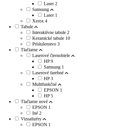
Laser
2
Samsung
Laser
1
Xerox
4
Tabule
Interaktívne tabule
2
Keramické tabule
10
Príslušenstvo
3
Tlačiarne
Laserové čiernobiele
HP
9
Samsung
1
Laserové farebné
HP
3
Multifunkčné
EPSON
1
HP
5
Tlačiarne nové
EPSON
1
Iné
2
Vizualizéry
EPSON
1