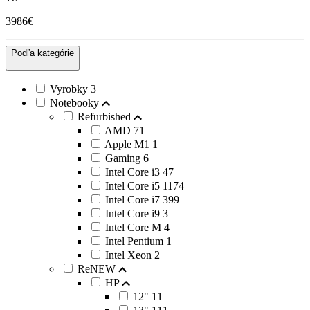
3986€
Podľa kategórie
Vyrobky
3
Notebooky
Refurbished
AMD
71
Apple M1
1
Gaming
6
Intel Core i3
47
Intel Core i5
1174
Intel Core i7
399
Intel Core i9
3
Intel Core M
4
Intel Pentium
1
Intel Xeon
2
ReNEW
HP
12"
11