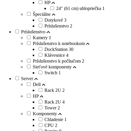
HP
24" (61 cm) uhlopriečka
1
Špeciálne
Dotykové
3
Príslušenstvo
2
Príslušenstvo
Kamery
1
Príslušenstvo k notebookom
DockStation
30
Klávesnice
4
Príslušenstvo k počítačom
2
Sieťové komponenty
Switch
1
Server
Dell
Rack 2U
2
HP
Rack 2U
4
Tower
2
Komponenty
Chladenie
1
CPU
2