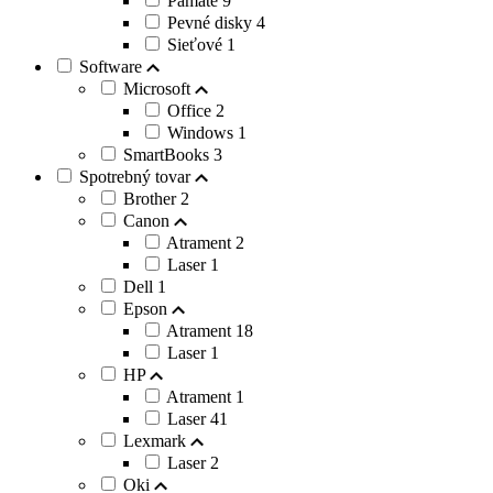
Pamäte
9
Pevné disky
4
Sieťové
1
Software
Microsoft
Office
2
Windows
1
SmartBooks
3
Spotrebný tovar
Brother
2
Canon
Atrament
2
Laser
1
Dell
1
Epson
Atrament
18
Laser
1
HP
Atrament
1
Laser
41
Lexmark
Laser
2
Oki