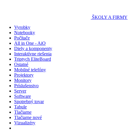
ŠKOLY A FIRMY
Vyrobky
Notebooky
Počítače
All in One - AiO
Diely a komponenty
Interaktívne riešenia
Triptych EliteBoard
Ostatné
Mobilné telefóny
Projektory
Monitory
Príslušenstvo
Server
Software
Spotrebný tovar
Tabule
Tlačiarne
Tlačiarne nové
Vizualizéry