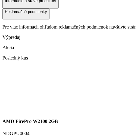
Informácie o stave produktov
Reklamačné podmienky
Pre viac informácií ohľadom reklamačných podmienok navštívte str
Výpredaj
Akcia
Posledný kus
AMD FirePro W2100 2GB
NDGPU0004