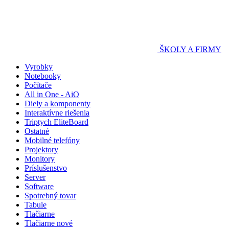
ŠKOLY A FIRMY
Vyrobky
Notebooky
Počítače
All in One - AiO
Diely a komponenty
Interaktívne riešenia
Triptych EliteBoard
Ostatné
Mobilné telefóny
Projektory
Monitory
Príslušenstvo
Server
Software
Spotrebný tovar
Tabule
Tlačiarne
Tlačiarne nové