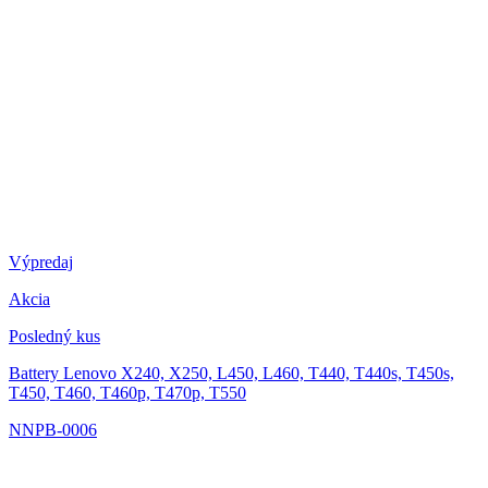
Výpredaj
Akcia
Posledný kus
Battery Lenovo X240, X250, L450, L460, T440, T440s, T450s,
T450, T460, T460p, T470p, T550
NNPB-0006