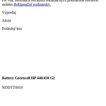
Pre viac informácií ohľadom reklamačných podmienok navštívte
stránku
Reklamačné podmienky.
Výpredaj
Akcia
Posledný kus
Battery Greencell HP 440/450 G2
NDDTT0019