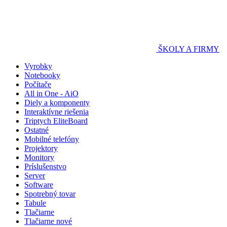
ŠKOLY A FIRMY
Vyrobky
Notebooky
Počítače
All in One - AiO
Diely a komponenty
Interaktívne riešenia
Triptych EliteBoard
Ostatné
Mobilné telefóny
Projektory
Monitory
Príslušenstvo
Server
Software
Spotrebný tovar
Tabule
Tlačiarne
Tlačiarne nové