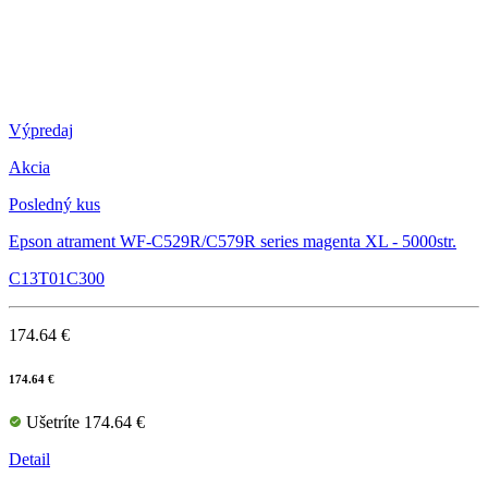
Výpredaj
Akcia
Posledný kus
Epson atrament WF-C529R/C579R series magenta XL - 5000str.
C13T01C300
174.64 €
174.64 €
Ušetríte 174.64 €
Detail