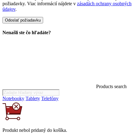
požiadavky. Viac informácií nájdete v
zásadách ochrany osobných
údajov
.
Nenašli ste čo hľadáte?
Products search
Notebooky
Tablety
Telefóny
Produkt
nebol
pridaný do košíka.