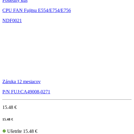
Posledný kus
CPU FAN Fujitsu E554/E754/E756
NDF0021
Záruka 12 mesiacov
P/N FUJ:CA49008-0271
15.48 €
15.48 €
Ušetríte 15.48 €