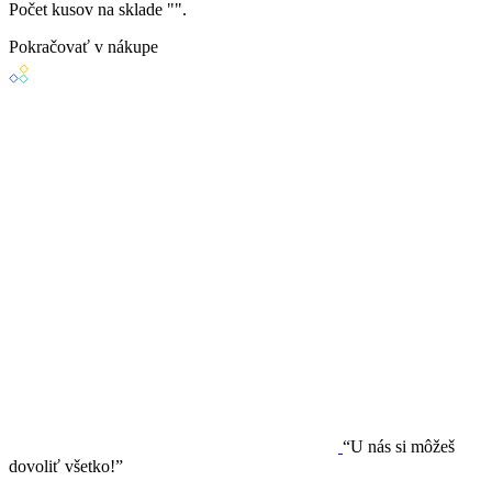
Počet kusov na sklade "
".
Pokračovať v nákupe
“U nás si môžeš
dovoliť všetko!”