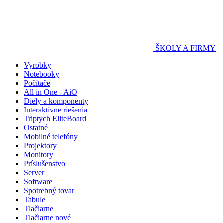
ŠKOLY A FIRMY
Vyrobky
Notebooky
Počítače
All in One - AiO
Diely a komponenty
Interaktívne riešenia
Triptych EliteBoard
Ostatné
Mobilné telefóny
Projektory
Monitory
Príslušenstvo
Server
Software
Spotrebný tovar
Tabule
Tlačiarne
Tlačiarne nové