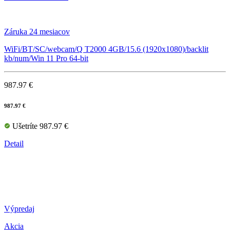
Záruka 24 mesiacov
WiFi/BT/SC/webcam/Q T2000 4GB/15.6 (1920x1080)/backlit
kb/num/Win 11 Pro 64-bit
987.97 €
987.97 €
Ušetríte 987.97 €
Detail
Výpredaj
Akcia