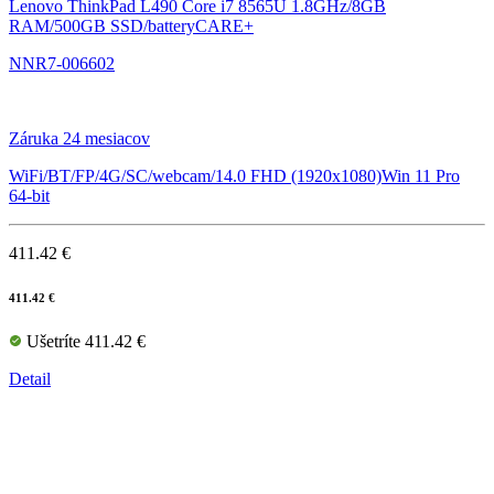
Lenovo ThinkPad L490
Core i7 8565U 1.8GHz/8GB
RAM/500GB SSD/batteryCARE+
NNR7-006602
Záruka 24 mesiacov
WiFi/BT/FP/4G/SC/webcam/14.0 FHD (1920x1080)Win 11 Pro
64-bit
411.42 €
411.42 €
Ušetríte 411.42 €
Detail