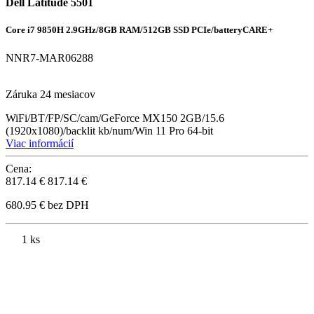
Dell Latitude 5501
Core i7 9850H 2.9GHz/8GB RAM/512GB SSD PCIe/batteryCARE+
NNR7-MAR06288
Záruka 24 mesiacov
WiFi/BT/FP/SC/cam/GeForce MX150 2GB/15.6
(1920x1080)/backlit kb/num/Win 11 Pro 64-bit
Viac informácií
Cena:
817.14 €
817.14 €
680.95 € bez DPH
1 ks