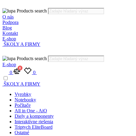
Products search
O nás
Podpora
Blog
Kontakt
E-shop
ŠKOLY A FIRMY
Products search
E-shop
0
0
0
ŠKOLY A FIRMY
Vyrobky
Notebooky
Počítače
All in One - AiO
Diely a komponenty
Interaktívne riešenia
Triptych EliteBoard
Ostatné