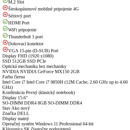
M.2 Slot
Širokopásmové mobilné pripojenie 4G
Sériový port
HDMI Port
WiFi pripojenie
Thunderbolt 3 port
Dokovací konektor
VGA 15-pin (D-SUB) Port
Display
FHD (1920 x1080)
SSD
512GB SSD PCIe
Optická mechanika
bez mechaniky
NVIDIA
NVIDIA GeForce MX150 2GB
Farba
čierna
Intel Core i7
Intel Core i7 9850H (12M Cache, 2.60 GHz up to 4.60
GHz)
Konštrukcia
Pevný (klasický notebook)
Display
15.6"
SO-DIMM DDR4
8GB SO-DIMM DDR4
Stav
Ako nový
Značka
DELL
Display
matný
Operačný systém
Windows 11 Professional 64-bit
Klávesnica
SK čiastočne podsvietená