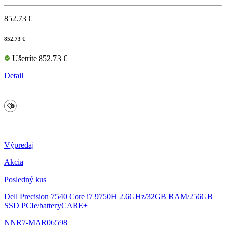
852.73 €
852.73 €
Ušetríte 852.73 €
Detail
Výpredaj
Akcia
Posledný kus
Dell Precision 7540
Core i7 9750H 2.6GHz/32GB RAM/256GB
SSD PCIe/batteryCARE+
NNR7-MAR06598