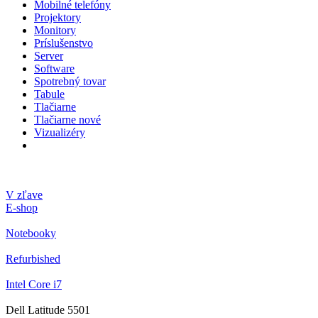
Mobilné telefóny
Projektory
Monitory
Príslušenstvo
Server
Software
Spotrebný tovar
Tabule
Tlačiarne
Tlačiarne nové
Vizualizéry
V zľave
E-shop
Notebooky
Refurbished
Intel Core i7
Dell Latitude 5501