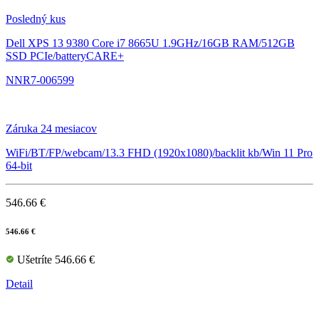
Posledný kus
Dell XPS 13 9380
Core i7 8665U 1.9GHz/16GB RAM/512GB
SSD PCIe/batteryCARE+
NNR7-006599
Záruka 24 mesiacov
WiFi/BT/FP/webcam/13.3 FHD (1920x1080)/backlit kb/Win 11 Pro
64-bit
546.66 €
546.66 €
Ušetríte 546.66 €
Detail