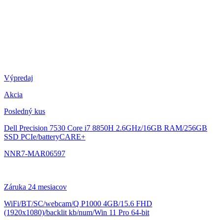
Výpredaj
Akcia
Posledný kus
Dell Precision 7530
Core i7 8850H 2.6GHz/16GB RAM/256GB
SSD PCIe/batteryCARE+
NNR7-MAR06597
Záruka 24 mesiacov
WiFi/BT/SC/webcam/Q P1000 4GB/15.6 FHD
(1920x1080)/backlit kb/num/Win 11 Pro 64-bit