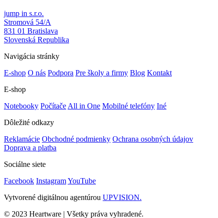
jump in s.r.o.
Stromová 54/A
831 01 Bratislava
Slovenská Republika
Navigácia stránky
E-shop
O nás
Podpora
Pre školy a firmy
Blog
Kontakt
E-shop
Notebooky
Počítače
All in One
Mobilné telefóny
Iné
Dôležité odkazy
Reklamácie
Obchodné podmienky
Ochrana osobných údajov
Doprava a platba
Sociálne siete
Facebook
Instagram
YouTube
Vytvorené digitálnou agentúrou
UPVISION.
© 2023 Heartware | Všetky práva vyhradené.