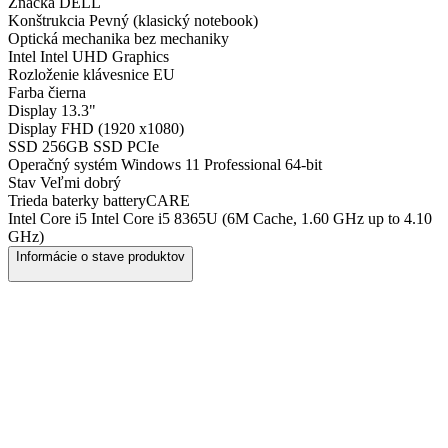
Značka
DELL
Konštrukcia
Pevný (klasický notebook)
Optická mechanika
bez mechaniky
Intel
Intel UHD Graphics
Rozloženie klávesnice
EU
Farba
čierna
Display
13.3"
Display
FHD (1920 x1080)
SSD
256GB SSD PCIe
Operačný systém
Windows 11 Professional 64-bit
Stav
Veľmi dobrý
Trieda baterky
batteryCARE
Intel Core i5
Intel Core i5 8365U (6M Cache, 1.60 GHz up to 4.10
GHz)
Informácie o stave produktov