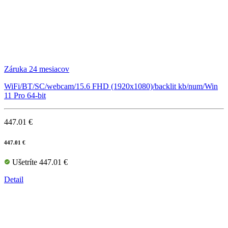
Záruka 24 mesiacov
WiFi/BT/SC/webcam/15.6 FHD (1920x1080)/backlit kb/num/Win
11 Pro 64-bit
447.01 €
447.01 €
Ušetríte 447.01 €
Detail