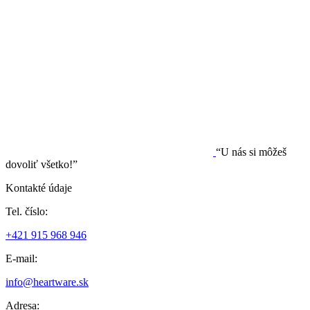
“U nás si môžeš
dovoliť všetko!”
Kontakté údaje
Tel. číslo:
+421 915 968 946
E-mail:
info@heartware.sk
Adresa: