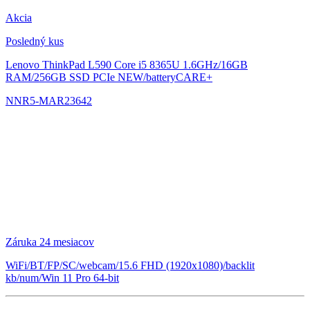
Akcia
Posledný kus
Lenovo ThinkPad L590
Core i5 8365U 1.6GHz/16GB
RAM/256GB SSD PCIe NEW/batteryCARE+
NNR5-MAR23642
Záruka 24 mesiacov
WiFi/BT/FP/SC/webcam/15.6 FHD (1920x1080)/backlit
kb/num/Win 11 Pro 64-bit