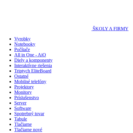
ŠKOLY A FIRMY
Vyrobky
Notebooky
Počítače
All in One - AiO
Diely a komponenty
Interaktívne riešenia
Triptych EliteBoard
Ostatné
Mobilné telefóny
Projektory
Monitory
Príslušenstvo
Server
Software
Spotrebný tovar
Tabule
Tlačiarne
Tlačiarne nové