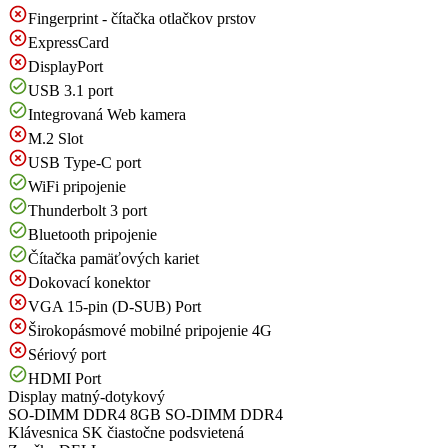
Fingerprint - čítačka otlačkov prstov
ExpressCard
DisplayPort
USB 3.1 port
Integrovaná Web kamera
M.2 Slot
USB Type-C port
WiFi pripojenie
Thunderbolt 3 port
Bluetooth pripojenie
Čítačka pamäťových kariet
Dokovací konektor
VGA 15-pin (D-SUB) Port
Širokopásmové mobilné pripojenie 4G
Sériový port
HDMI Port
Display
matný-dotykový
SO-DIMM DDR4
8GB SO-DIMM DDR4
Klávesnica
SK čiastočne podsvietená