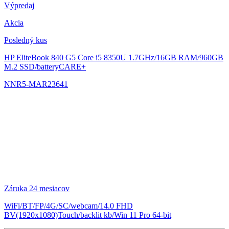
Výpredaj
Akcia
Posledný kus
HP EliteBook 840 G5
Core i5 8350U 1.7GHz/16GB RAM/960GB
M.2 SSD/batteryCARE+
NNR5-MAR23641
Záruka 24 mesiacov
WiFi/BT/FP/4G/SC/webcam/14.0 FHD
BV(1920x1080)Touch/backlit kb/Win 11 Pro 64-bit