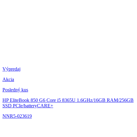
Výpredaj
Akcia
Posledný kus
HP EliteBook 850 G6
Core i5 8365U 1.6GHz/16GB RAM/256GB
SSD PCIe/batteryCARE+
NNR5-023619