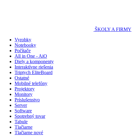
ŠKOLY A FIRMY
Vyrobky
Notebooky
Počítače
All in One - AiO
Diely a komponenty
Interaktívne riešenia
Triptych EliteBoard
Ostatné
Mobilné telefóny
Projektory
Monitory
Príslušenstvo
Server
Software
Spotrebný tovar
Tabule
Tlačiarne
Tlačiarne nové