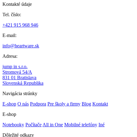
Kontakté údaje
Tel. číslo:
+421 915 968 946
E-mail:
info@heartware.sk
Adresa:
jump in s.r.o.
Stromová 54/A
831 01 Bratislava
Slovenská Republika
Navigácia stránky
E-shop
O nás
Podpora
Pre školy a firmy
Blog
Kontakt
E-shop
Notebooky
Počítače
All in One
Mobilné telefóny
Iné
Dôležité odkazy