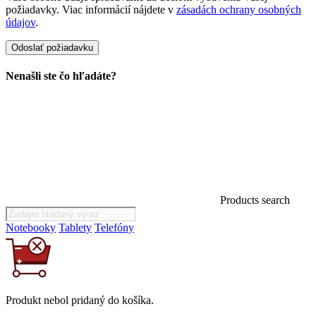
požiadavky. Viac informácií nájdete v
zásadách ochrany osobných
údajov
.
Nenašli ste čo hľadáte?
Products search
Notebooky
Tablety
Telefóny
Produkt
nebol
pridaný do košíka.