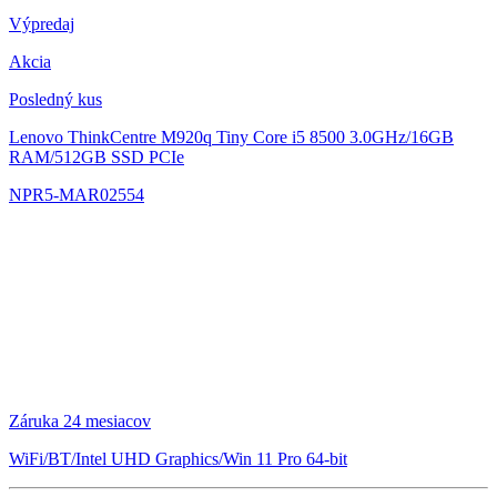
Výpredaj
Akcia
Posledný kus
Lenovo ThinkCentre M920q Tiny
Core i5 8500 3.0GHz/16GB
RAM/512GB SSD PCIe
NPR5-MAR02554
Záruka 24 mesiacov
WiFi/BT/Intel UHD Graphics/Win 11 Pro 64-bit