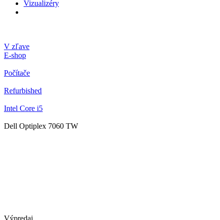
Vizualizéry
V zľave
E-shop
Počítače
Refurbished
Intel Core i5
Dell Optiplex 7060 TW
Výpredaj