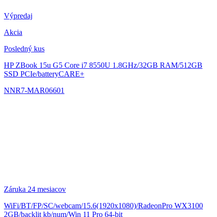
Výpredaj
Akcia
Posledný kus
HP ZBook 15u G5
Core i7 8550U 1.8GHz/32GB RAM/512GB
SSD PCIe/batteryCARE+
NNR7-MAR06601
Záruka 24 mesiacov
WiFi/BT/FP/SC/webcam/15.6(1920x1080)/RadeonPro WX3100
2GB/backlit kb/num/Win 11 Pro 64-bit