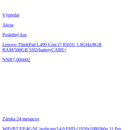
Výpredaj
Akcia
Posledný kus
Lenovo ThinkPad L490
Core i7 8565U 1.8GHz/8GB
RAM/500GB SSD/batteryCARE+
NNR7-006602
Záruka 24 mesiacov
WiFi/BT/FP/4G/SC/webcam/14.0 FHD (1920x1080)Win 11 Pro