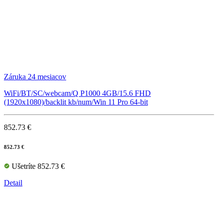
Záruka 24 mesiacov
WiFi/BT/SC/webcam/Q P1000 4GB/15.6 FHD
(1920x1080)/backlit kb/num/Win 11 Pro 64-bit
852.73 €
852.73 €
Ušetríte 852.73 €
Detail