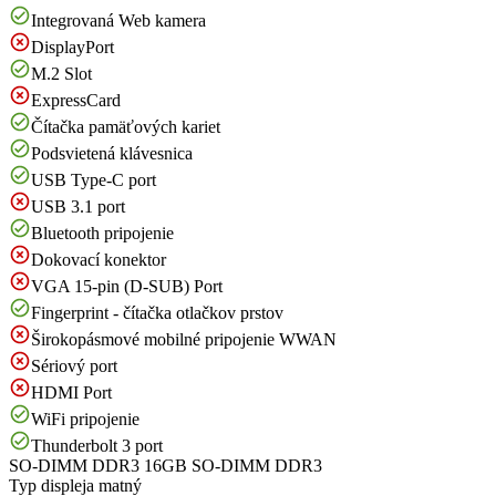
Integrovaná Web kamera
DisplayPort
M.2 Slot
ExpressCard
Čítačka pamäťových kariet
Podsvietená klávesnica
USB Type-C port
USB 3.1 port
Bluetooth pripojenie
Dokovací konektor
VGA 15-pin (D-SUB) Port
Fingerprint - čítačka otlačkov prstov
Širokopásmové mobilné pripojenie WWAN
Sériový port
HDMI Port
WiFi pripojenie
Thunderbolt 3 port
SO-DIMM DDR3
16GB SO-DIMM DDR3
Typ displeja
matný