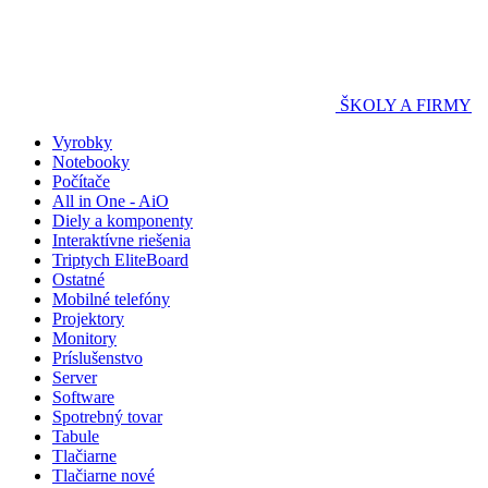
ŠKOLY A FIRMY
Vyrobky
Notebooky
Počítače
All in One - AiO
Diely a komponenty
Interaktívne riešenia
Triptych EliteBoard
Ostatné
Mobilné telefóny
Projektory
Monitory
Príslušenstvo
Server
Software
Spotrebný tovar
Tabule
Tlačiarne
Tlačiarne nové