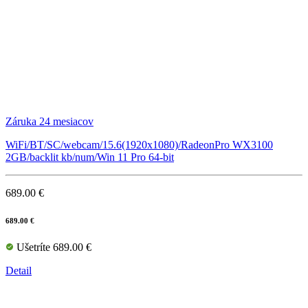
Záruka 24 mesiacov
WiFi/BT/SC/webcam/15.6(1920x1080)/RadeonPro WX3100
2GB/backlit kb/num/Win 11 Pro 64-bit
689.00 €
689.00 €
Ušetríte 689.00 €
Detail