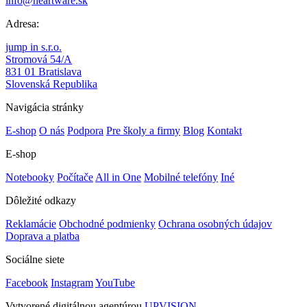
info@heartware.sk
Adresa:
jump in s.r.o.
Stromová 54/A
831 01 Bratislava
Slovenská Republika
Navigácia stránky
E-shop
O nás
Podpora
Pre školy a firmy
Blog
Kontakt
E-shop
Notebooky
Počítače
All in One
Mobilné telefóny
Iné
Dôležité odkazy
Reklamácie
Obchodné podmienky
Ochrana osobných údajov
Doprava a platba
Sociálne siete
Facebook
Instagram
YouTube
Vytvorené digitálnou agentúrou
UPVISION.