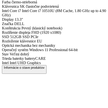
Farba
čierno-strieborná
Klávesnica
SK čiastočne podsvietená
Intel Core i7
Intel Core i7 10510U (8M Cache, 1.80 GHz up to 4.90
GHz)
Display
13.3"
Značka
DELL
Konštrukcia
Pevný (klasický notebook)
Rozlíšenie displeja
FHD (1920 x1080)
SSD
512GB SSD PCIe
Rozloženie klávesnice
EU
Optická mechanika
bez mechaniky
Operačný systém
Windows 11 Professional 64-bit
Stav
Veľmi dobrý
Trieda baterky
batteryCARE
Intel
Intel UHD Graphics
Informácie o stave produktov