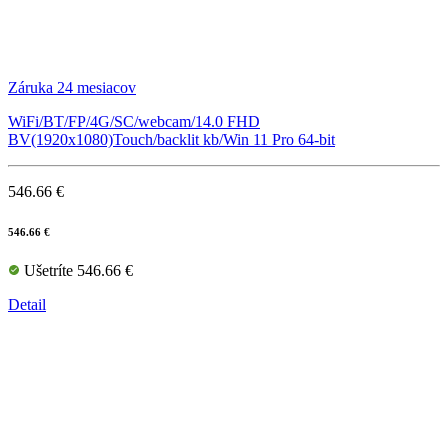
Záruka 24 mesiacov
WiFi/BT/FP/4G/SC/webcam/14.0 FHD
BV(1920x1080)Touch/backlit kb/Win 11 Pro 64-bit
546.66 €
546.66 €
Ušetríte 546.66 €
Detail