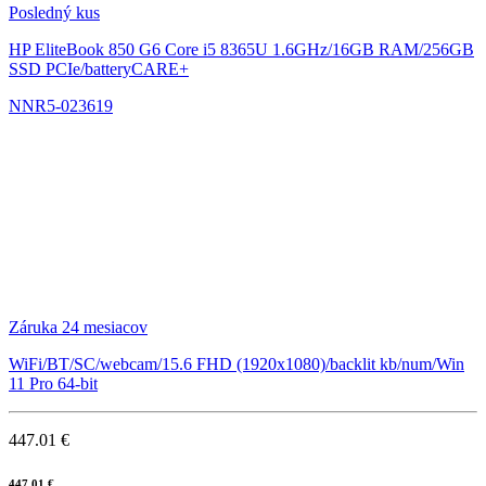
Posledný kus
HP EliteBook 850 G6
Core i5 8365U 1.6GHz/16GB RAM/256GB
SSD PCIe/batteryCARE+
NNR5-023619
Záruka 24 mesiacov
WiFi/BT/SC/webcam/15.6 FHD (1920x1080)/backlit kb/num/Win
11 Pro 64-bit
447.01 €
447.01 €