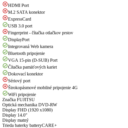
HDMI Port
M.2 SATA konektor
ExpressCard
USB 3.0 port
Fingerprint - čítačka otlačkov prstov
DisplayPort
Integrovaná Web kamera
Bluetooth pripojenie
VGA 15-pin (D-SUB) Port
Čítačka pamäťových kariet
Dokovací konektor
Sériový port
Širokopásmové mobilné pripojenie 4G
WiFi pripojenie
Značka
FUJITSU
Optická mechanika
DVD-RW
Display
FHD (1920 x1080)
Display
14.0"
Display
matný
Trieda baterky
batteryCARE+