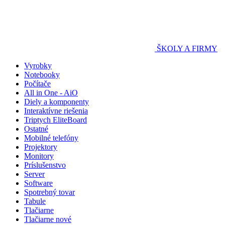
ŠKOLY A FIRMY
Vyrobky
Notebooky
Počítače
All in One - AiO
Diely a komponenty
Interaktívne riešenia
Triptych EliteBoard
Ostatné
Mobilné telefóny
Projektory
Monitory
Príslušenstvo
Server
Software
Spotrebný tovar
Tabule
Tlačiarne
Tlačiarne nové