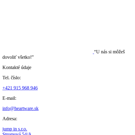
“U nás si môžeš
dovoliť všetko!”
Kontakté údaje
Tel. číslo:
+421 915 968 946
E-mail:
info@heartware.sk
Adresa:
jump in s.r.o.
Stromová 54/A