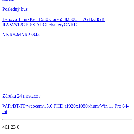
Posledný kus
Lenovo ThinkPad T580
Core i5 8250U 1.7GHz/8GB
RAM/512GB SSD PCIe/batteryCARE+
NNR5-MAR23644
Záruka 24 mesiacov
WiFi/BT/FP/webcam/15.6 FHD (1920x1080)/num/Win 11 Pro 64-
bit
461.23 €