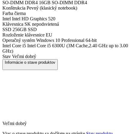
SO-DIMM DDR4
16GB SO-DIMM DDR4
Konštrukcia
Pevný (klasický notebook)
Farba
čierna
Intel
Intel HD Graphics 520
Klávesnica
SK nepodsvietená
SSD
256GB SSD
Rozloženie klávesnice
EU
Operačný systém
Windows 10 Professional 64-bit
Intel Core i5
Intel Core i5 6300U (3M Cache,2.40 GHz up to 3.00
GHz)
Stav
Veľmi dobrý
Informácie o stave produktov
Veľmi dobrý
Viac o stave produktu sa dočítate na stránke
Stav produktu.