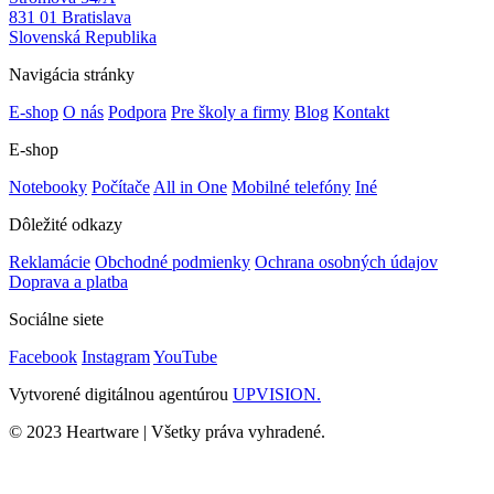
831 01 Bratislava
Slovenská Republika
Navigácia stránky
E-shop
O nás
Podpora
Pre školy a firmy
Blog
Kontakt
E-shop
Notebooky
Počítače
All in One
Mobilné telefóny
Iné
Dôležité odkazy
Reklamácie
Obchodné podmienky
Ochrana osobných údajov
Doprava a platba
Sociálne siete
Facebook
Instagram
YouTube
Vytvorené digitálnou agentúrou
UPVISION.
© 2023 Heartware | Všetky práva vyhradené.