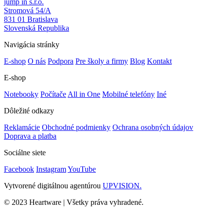
jump in s.r.o.
Stromová 54/A
831 01 Bratislava
Slovenská Republika
Navigácia stránky
E-shop
O nás
Podpora
Pre školy a firmy
Blog
Kontakt
E-shop
Notebooky
Počítače
All in One
Mobilné telefóny
Iné
Dôležité odkazy
Reklamácie
Obchodné podmienky
Ochrana osobných údajov
Doprava a platba
Sociálne siete
Facebook
Instagram
YouTube
Vytvorené digitálnou agentúrou
UPVISION.
© 2023 Heartware | Všetky práva vyhradené.