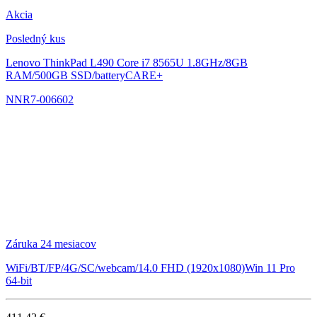
Akcia
Posledný kus
Lenovo ThinkPad L490
Core i7 8565U 1.8GHz/8GB
RAM/500GB SSD/batteryCARE+
NNR7-006602
Záruka 24 mesiacov
WiFi/BT/FP/4G/SC/webcam/14.0 FHD (1920x1080)Win 11 Pro
64-bit