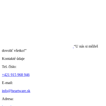
“U nás si môžeš
dovoliť všetko!”
Kontakté údaje
Tel. číslo:
+421 915 968 946
E-mail:
info@heartware.sk
Adresa: