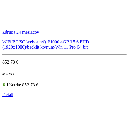
Záruka 24 mesiacov
WiFi/BT/SC/webcam/Q P1000 4GB/15.6 FHD
(1920x1080)/backlit kb/num/Win 11 Pro 64-bit
852.73 €
852.73 €
Ušetríte 852.73 €
Detail