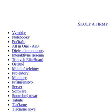
ŠKOLY A FIRMY
Vyrobky
Notebooky
Počítače
All in One - AiO
Diely a komponenty
Interaktívne riešenia
Triptych EliteBoard
Ostatné
Mobilné telefóny
Projektory
Monitory
Príslušenstvo
Server
Software
Spotrebný tovar
Tabule
Tlačiarne
Tlačiarne nové