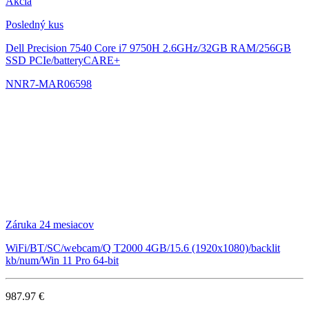
Akcia
Posledný kus
Dell Precision 7540
Core i7 9750H 2.6GHz/32GB RAM/256GB
SSD PCIe/batteryCARE+
NNR7-MAR06598
Záruka 24 mesiacov
WiFi/BT/SC/webcam/Q T2000 4GB/15.6 (1920x1080)/backlit
kb/num/Win 11 Pro 64-bit
987.97 €