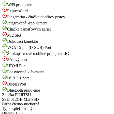
WiFi pripojenie
ExpressCard
Fingerprint - čítačka otlačkov prstov
Integrovaná Web kamera
Čítačka pamäťových kariet
M.2 Slot
Dokovací konektor
VGA 15-pin (D-SUB) Port
Širokopásmové mobilné pripojenie 4G
Sériový port
HDMI Port
Podsvietená klávesnica
USB 3.1 port
DisplayPort
Bluetooth pripojenie
Značka
FUJITSU
SSD
512GB M.2 SSD
Farba
čierno-strieborná
Typ displeja
matný
Display
13.3"