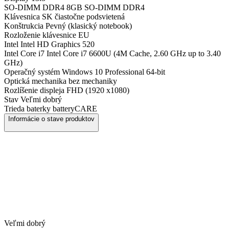
SO-DIMM DDR4
8GB SO-DIMM DDR4
Klávesnica
SK čiastočne podsvietená
Konštrukcia
Pevný (klasický notebook)
Rozloženie klávesnice
EU
Intel
Intel HD Graphics 520
Intel Core i7
Intel Core i7 6600U (4M Cache, 2.60 GHz up to 3.40
GHz)
Operačný systém
Windows 10 Professional 64-bit
Optická mechanika
bez mechaniky
Rozlíšenie displeja
FHD (1920 x1080)
Stav
Veľmi dobrý
Trieda baterky
batteryCARE
Informácie o stave produktov
Veľmi dobrý