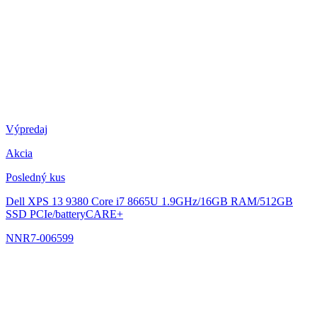
Výpredaj
Akcia
Posledný kus
Dell XPS 13 9380
Core i7 8665U 1.9GHz/16GB RAM/512GB
SSD PCIe/batteryCARE+
NNR7-006599