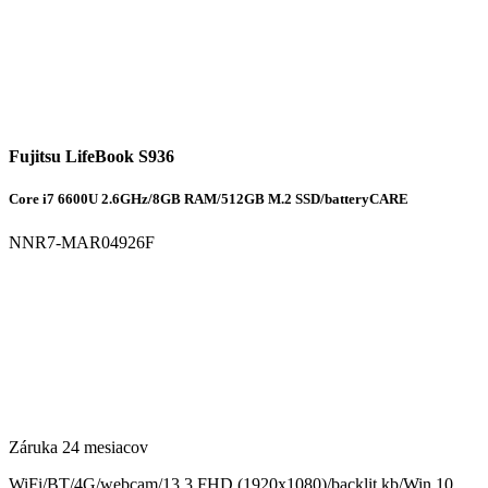
Fujitsu LifeBook S936
Core i7 6600U 2.6GHz/8GB RAM/512GB M.2 SSD/batteryCARE
NNR7-MAR04926F
Záruka 24 mesiacov
WiFi/BT/4G/webcam/13.3 FHD (1920x1080)/backlit kb/Win 10