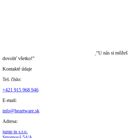
“U nás si môžeš
dovoliť všetko!”
Kontakté údaje
Tel. číslo:
+421 915 968 946
E-mail:
info@heartware.sk
Adresa:
jump in s.r.o.
Stromová 54/A