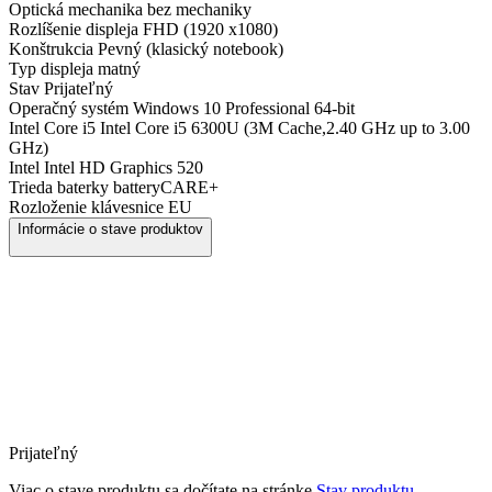
Optická mechanika
bez mechaniky
Rozlíšenie displeja
FHD (1920 x1080)
Konštrukcia
Pevný (klasický notebook)
Typ displeja
matný
Stav
Prijateľný
Operačný systém
Windows 10 Professional 64-bit
Intel Core i5
Intel Core i5 6300U (3M Cache,2.40 GHz up to 3.00
GHz)
Intel
Intel HD Graphics 520
Trieda baterky
batteryCARE+
Rozloženie klávesnice
EU
Informácie o stave produktov
Prijateľný
Viac o stave produktu sa dočítate na stránke
Stav produktu.