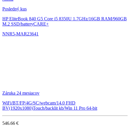
Posledný kus
HP EliteBook 840 G5
Core i5 8350U 1.7GHz/16GB RAM/960GB
M.2 SSD/batteryCARE+
NNR5-MAR23641
Záruka 24 mesiacov
WiFi/BT/FP/4G/SC/webcam/14.0 FHD
BV(1920x1080)Touch/backlit kb/Win 11 Pro 64-bit
546.66 €