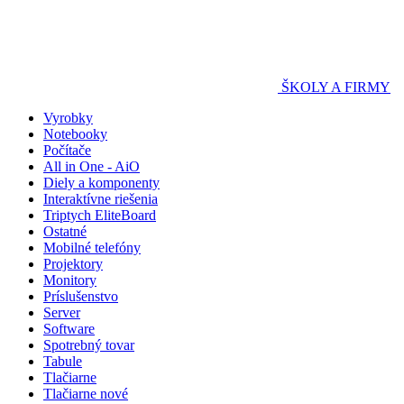
ŠKOLY A FIRMY
Vyrobky
Notebooky
Počítače
All in One - AiO
Diely a komponenty
Interaktívne riešenia
Triptych EliteBoard
Ostatné
Mobilné telefóny
Projektory
Monitory
Príslušenstvo
Server
Software
Spotrebný tovar
Tabule
Tlačiarne
Tlačiarne nové