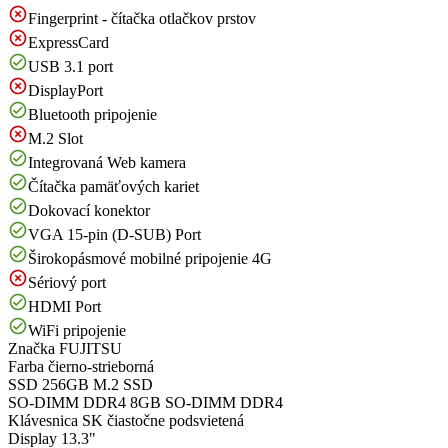
Fingerprint - čítačka otlačkov prstov
ExpressCard
USB 3.1 port
DisplayPort
Bluetooth pripojenie
M.2 Slot
Integrovaná Web kamera
Čítačka pamäťových kariet
Dokovací konektor
VGA 15-pin (D-SUB) Port
Širokopásmové mobilné pripojenie 4G
Sériový port
HDMI Port
WiFi pripojenie
Značka
FUJITSU
Farba
čierno-strieborná
SSD
256GB M.2 SSD
SO-DIMM DDR4
8GB SO-DIMM DDR4
Klávesnica
SK čiastočne podsvietená
Display
13.3"