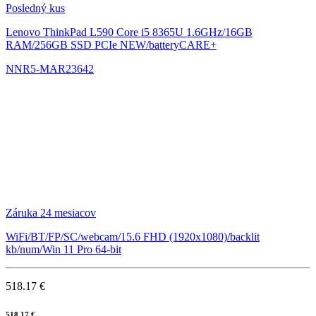
Posledný kus
Lenovo ThinkPad L590
Core i5 8365U 1.6GHz/16GB
RAM/256GB SSD PCIe NEW/batteryCARE+
NNR5-MAR23642
Záruka 24 mesiacov
WiFi/BT/FP/SC/webcam/15.6 FHD (1920x1080)/backlit
kb/num/Win 11 Pro 64-bit
518.17 €
518.17 €