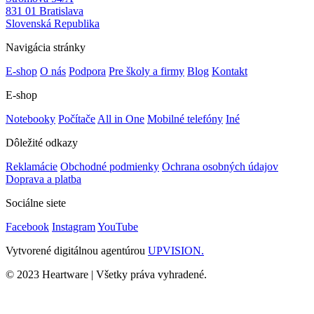
831 01 Bratislava
Slovenská Republika
Navigácia stránky
E-shop
O nás
Podpora
Pre školy a firmy
Blog
Kontakt
E-shop
Notebooky
Počítače
All in One
Mobilné telefóny
Iné
Dôležité odkazy
Reklamácie
Obchodné podmienky
Ochrana osobných údajov
Doprava a platba
Sociálne siete
Facebook
Instagram
YouTube
Vytvorené digitálnou agentúrou
UPVISION.
© 2023 Heartware | Všetky práva vyhradené.