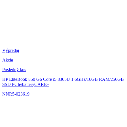
Výpredaj
Akcia
Posledný kus
HP EliteBook 850 G6
Core i5 8365U 1.6GHz/16GB RAM/256GB
SSD PCIe/batteryCARE+
NNR5-023619