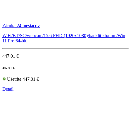
Záruka 24 mesiacov
WiFi/BT/SC/webcam/15.6 FHD (1920x1080)/backlit kb/num/Win
11 Pro 64-bit
447.01 €
447.01 €
Ušetríte 447.01 €
Detail