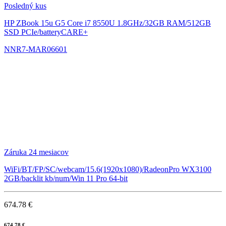
Posledný kus
HP ZBook 15u G5
Core i7 8550U 1.8GHz/32GB RAM/512GB
SSD PCIe/batteryCARE+
NNR7-MAR06601
Záruka 24 mesiacov
WiFi/BT/FP/SC/webcam/15.6(1920x1080)/RadeonPro WX3100
2GB/backlit kb/num/Win 11 Pro 64-bit
674.78 €
674.78 €