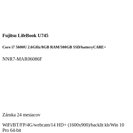
Fujitsu LifeBook U745
Core i7 5600U 2.6GHz/8GB RAM/500GB SSD/batteryCARE+
NNR7-MAR06086F
Záruka 24 mesiacov
WiFi/BT/FP/4G/webcam/14 HD+ (1600x900)/backlit kb/Win 10
Pro 64-bit