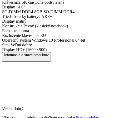
Klávesnica
SK čiastočne podsvietená
Display
14.0"
SO-DIMM DDR4
8GB SO-DIMM DDR4
Trieda baterky
batteryCARE+
Display
matný
Konštrukcia
Pevný (klasický notebook)
Farba
strieborná
Rozloženie klávesnice
EU
Operačný systém
Windows 10 Professional 64-bit
Stav
Veľmi dobrý
Display
HD+ (1600 ×900)
Informácie o stave produktov
Veľmi dobrý
Viac o stave produktu sa dočítate na stránke
Stav produktu.