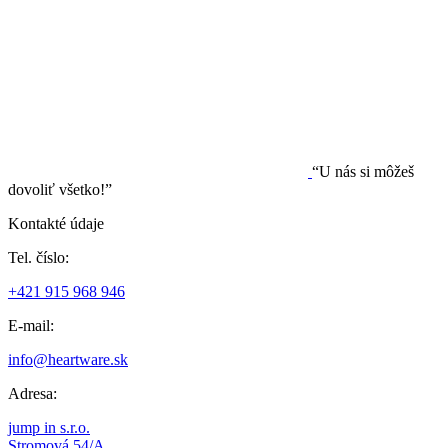
“U nás si môžeš
dovoliť všetko!”
Kontakté údaje
Tel. číslo:
+421 915 968 946
E-mail:
info@heartware.sk
Adresa:
jump in s.r.o.
Stromová 54/A