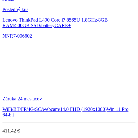
Posledný kus
Lenovo ThinkPad L490
Core i7 8565U 1.8GHz/8GB
RAM/500GB SSD/batteryCARE+
NNR7-006602
Záruka 24 mesiacov
WiFi/BT/FP/4G/SC/webcam/14.0 FHD (1920x1080)Win 11 Pro
64-bit
411.42 €