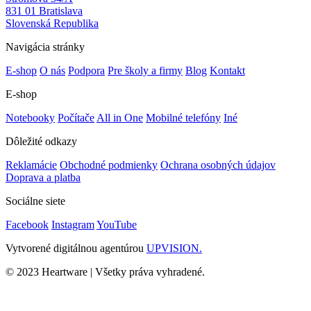
831 01 Bratislava
Slovenská Republika
Navigácia stránky
E-shop
O nás
Podpora
Pre školy a firmy
Blog
Kontakt
E-shop
Notebooky
Počítače
All in One
Mobilné telefóny
Iné
Dôležité odkazy
Reklamácie
Obchodné podmienky
Ochrana osobných údajov
Doprava a platba
Sociálne siete
Facebook
Instagram
YouTube
Vytvorené digitálnou agentúrou
UPVISION.
© 2023 Heartware | Všetky práva vyhradené.