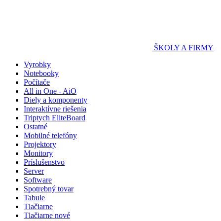
ŠKOLY A FIRMY
Vyrobky
Notebooky
Počítače
All in One - AiO
Diely a komponenty
Interaktívne riešenia
Triptych EliteBoard
Ostatné
Mobilné telefóny
Projektory
Monitory
Príslušenstvo
Server
Software
Spotrebný tovar
Tabule
Tlačiarne
Tlačiarne nové