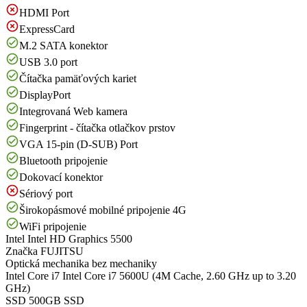
HDMI Port
ExpressCard
M.2 SATA konektor
USB 3.0 port
Čítačka pamäťových kariet
DisplayPort
Integrovaná Web kamera
Fingerprint - čítačka otlačkov prstov
VGA 15-pin (D-SUB) Port
Bluetooth pripojenie
Dokovací konektor
Sériový port
Širokopásmové mobilné pripojenie 4G
WiFi pripojenie
Intel
Intel HD Graphics 5500
Značka
FUJITSU
Optická mechanika
bez mechaniky
Intel Core i7
Intel Core i7 5600U (4M Cache, 2.60 GHz up to 3.20
GHz)
SSD
500GB SSD