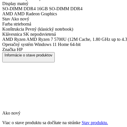
Display
matný
SO-DIMM DDR4
16GB SO-DIMM DDR4
AMD
AMD Radeon Graphics
Stav
Ako nový
Farba
strieborná
Konštrukcia
Pevný (klasický notebook)
Klávesnica
SK nepodsvietená
AMD Ryzen
AMD Ryzen 7 5700U (12M Cache, 1.80 GHz up to 4.
Operačný systém
Windows 11 Home 64-bit
Značka
HP
Informácie o stave produktov
Ako nový
Viac o stave produktu sa dočítate na stránke
Stav produktu.