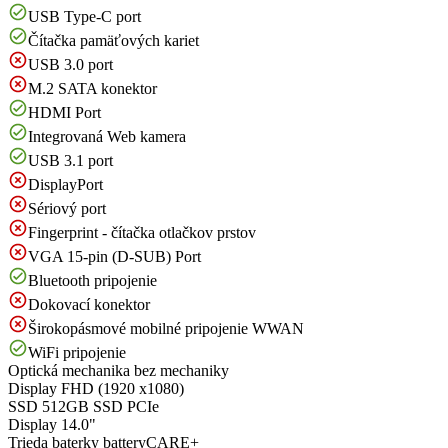
USB Type-C port
Čítačka pamäťových kariet
USB 3.0 port
M.2 SATA konektor
HDMI Port
Integrovaná Web kamera
USB 3.1 port
DisplayPort
Sériový port
Fingerprint - čítačka otlačkov prstov
VGA 15-pin (D-SUB) Port
Bluetooth pripojenie
Dokovací konektor
Širokopásmové mobilné pripojenie WWAN
WiFi pripojenie
Optická mechanika
bez mechaniky
Display
FHD (1920 x1080)
SSD
512GB SSD PCIe
Display
14.0"
Trieda baterky
batteryCARE+