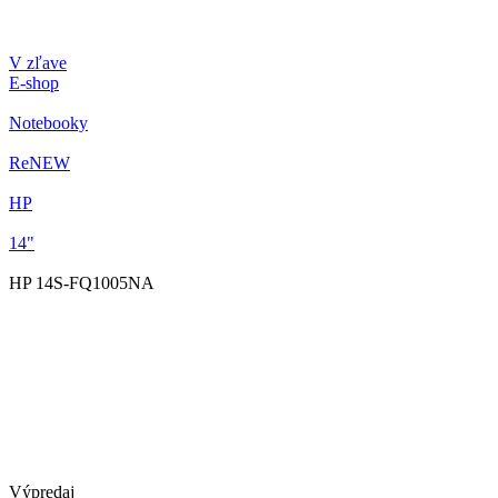
V zľave
E-shop
Notebooky
ReNEW
HP
14"
HP 14S-FQ1005NA
Výpredaj