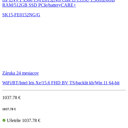
RAM/512GB SSD PCIe/batteryCARE+
SK15-FE0152NG/G
Záruka 24 mesiacov
WiFi/BT/Intel Iris Xe/15.6 FHD BV TS/backlit kb/Win 11 64-bit
1037.78 €
1037.78 €
Ušetríte 1037.78 €