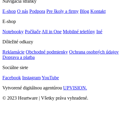
Navigácia stránky
E-shop
O nás
Podpora
Pre školy a firmy
Blog
Kontakt
E-shop
Notebooky
Počítače
All in One
Mobilné telefóny
Iné
Dôležité odkazy
Reklamácie
Obchodné podmienky
Ochrana osobných údajov
Doprava a platba
Sociálne siete
Facebook
Instagram
YouTube
Vytvorené digitálnou agentúrou
UPVISION.
© 2023 Heartware | Všetky práva vyhradené.