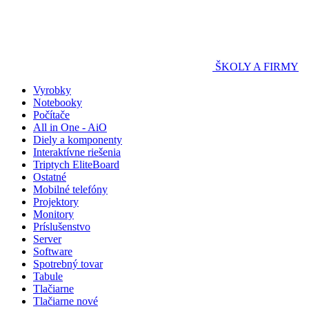
ŠKOLY A FIRMY
Vyrobky
Notebooky
Počítače
All in One - AiO
Diely a komponenty
Interaktívne riešenia
Triptych EliteBoard
Ostatné
Mobilné telefóny
Projektory
Monitory
Príslušenstvo
Server
Software
Spotrebný tovar
Tabule
Tlačiarne
Tlačiarne nové