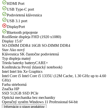
HDMI Port
USB Type-C port
Podsvietená klávesnica
USB 3.1 port
DisplayPort
Bluetooth pripojenie
Rozlíšenie displeja
FHD (1920 x1080)
Display
15.6"
SO-DIMM DDR4
16GB SO-DIMM DDR4
Stav
Ako nový
Klávesnica
SK čiastočne podsvietená
Typ displeja
matný
Trieda baterky
batteryCARE+
Konštrukcia
Pevný (klasický notebook)
Intel
Intel Iris Xe Graphics
Intel Core i5
Intel Core i5 1335U (12M Cache, 1.30 GHz up to 4.60
GHz)
Farba
strieborná
Značka
HP
SSD
512GB SSD PCIe
Optická mechanika
bez mechaniky
Operačný systém
Windows 11 Professional 64-bit
Informácie o stave produktov