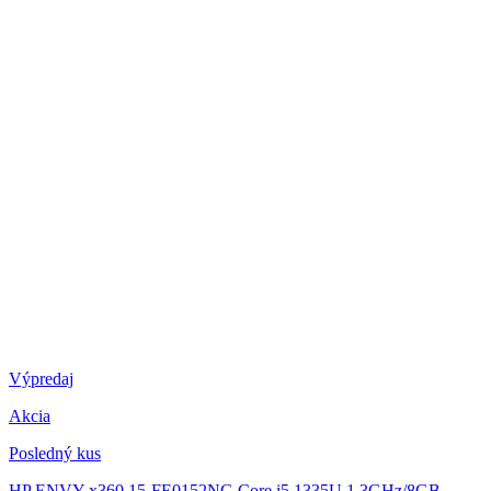
Výpredaj
Akcia
Posledný kus
HP ENVY x360 15-FE0152NG
Core i5 1335U 1.3GHz/8GB