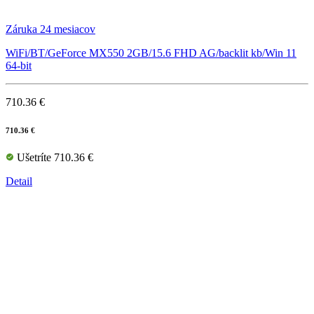
Záruka 24 mesiacov
WiFi/BT/GeForce MX550 2GB/15.6 FHD AG/backlit kb/Win 11
64-bit
710.36 €
710.36 €
Ušetríte 710.36 €
Detail