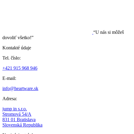
“U nás si môžeš
dovoliť všetko!”
Kontakté údaje
Tel. číslo:
+421 915 968 946
E-mail:
info@heartware.sk
Adresa:
jump in s.r.o.
Stromová 54/A
831 01 Bratislava
Slovenská Republika