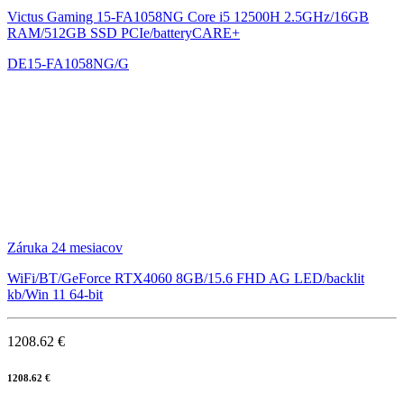
Victus Gaming 15-FA1058NG
Core i5 12500H 2.5GHz/16GB
RAM/512GB SSD PCIe/batteryCARE+
DE15-FA1058NG/G
Záruka 24 mesiacov
WiFi/BT/GeForce RTX4060 8GB/15.6 FHD AG LED/backlit
kb/Win 11 64-bit
1208.62 €
1208.62 €