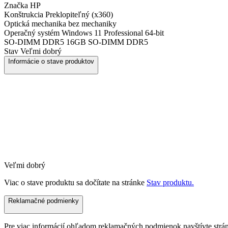
Značka
HP
Konštrukcia
Preklopiteľný (x360)
Optická mechanika
bez mechaniky
Operačný systém
Windows 11 Professional 64-bit
SO-DIMM DDR5
16GB SO-DIMM DDR5
Stav
Veľmi dobrý
Informácie o stave produktov
Veľmi dobrý
Viac o stave produktu sa dočítate na stránke
Stav produktu.
Reklamačné podmienky
Pre viac informácií ohľadom reklamačných podmienok navštívte str