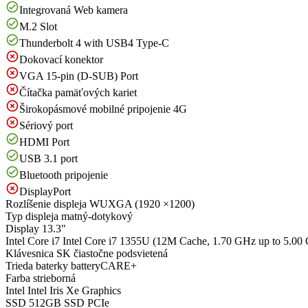
Integrovaná Web kamera
M.2 Slot
Thunderbolt 4 with USB4 Type-C
Dokovací konektor
VGA 15-pin (D-SUB) Port
Čítačka pamäťových kariet
Širokopásmové mobilné pripojenie 4G
Sériový port
HDMI Port
USB 3.1 port
Bluetooth pripojenie
DisplayPort
Rozlíšenie displeja
WUXGA (1920 ×1200)
Typ displeja
matný-dotykový
Display
13.3"
Intel Core i7
Intel Core i7 1355U (12M Cache, 1.70 GHz up to 5.00
Klávesnica
SK čiastočne podsvietená
Trieda baterky
batteryCARE+
Farba
strieborná
Intel
Intel Iris Xe Graphics
SSD
512GB SSD PCIe