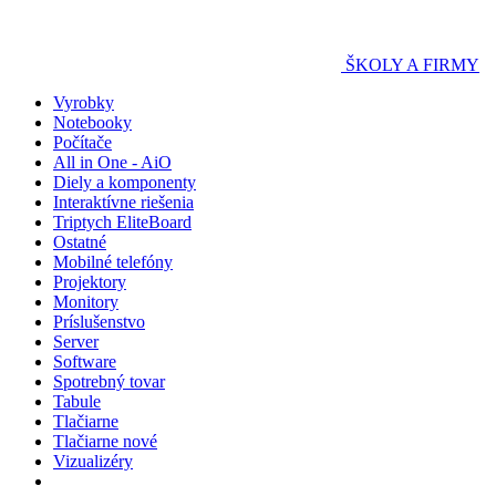
ŠKOLY A FIRMY
Vyrobky
Notebooky
Počítače
All in One - AiO
Diely a komponenty
Interaktívne riešenia
Triptych EliteBoard
Ostatné
Mobilné telefóny
Projektory
Monitory
Príslušenstvo
Server
Software
Spotrebný tovar
Tabule
Tlačiarne
Tlačiarne nové
Vizualizéry