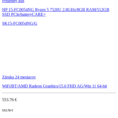
Posledný kus
HP 15-FC0054NG
Ryzen 5 7520U 2.8GHz/8GB RAM/512GB
SSD PCIe/batteryCARE+
SK15-FC0054NG/G
Záruka 24 mesiacov
WiFi/BT/AMD Radeon Graphics/15.6 FHD AG/Win 11 64-bit
553.76 €
553.76 €