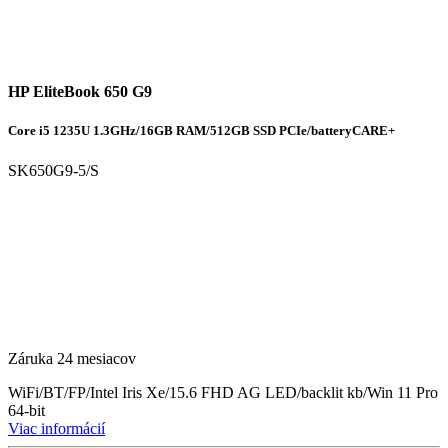
HP EliteBook 650 G9
Core i5 1235U 1.3GHz/16GB RAM/512GB SSD PCIe/batteryCARE+
SK650G9-5/S
Záruka 24 mesiacov
WiFi/BT/FP/Intel Iris Xe/15.6 FHD AG LED/backlit kb/Win 11 Pro
64-bit
Viac informácií