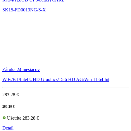
SK15-FD0019NG/S-X
Záruka 24 mesiacov
WiFi/BT/Intel UHD Graphics/15.6 HD AG/Win 11 64-bit
283.28 €
283.28 €
Ušetríte 283.28 €
Detail