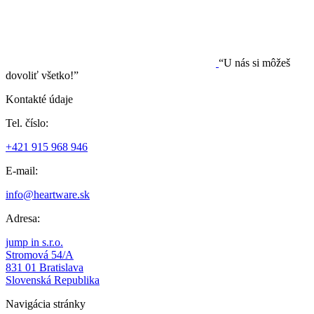
“U nás si môžeš
dovoliť všetko!”
Kontakté údaje
Tel. číslo:
+421 915 968 946
E-mail:
info@heartware.sk
Adresa:
jump in s.r.o.
Stromová 54/A
831 01 Bratislava
Slovenská Republika
Navigácia stránky