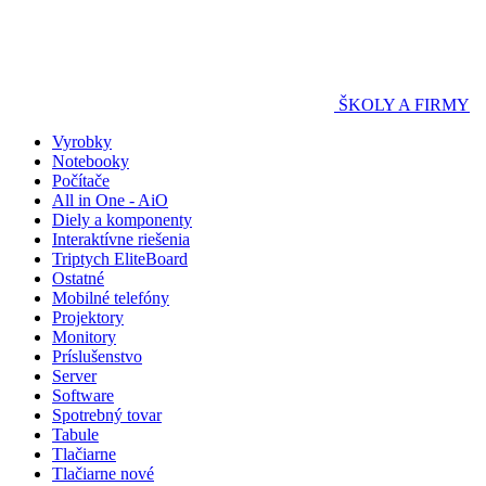
ŠKOLY A FIRMY
Vyrobky
Notebooky
Počítače
All in One - AiO
Diely a komponenty
Interaktívne riešenia
Triptych EliteBoard
Ostatné
Mobilné telefóny
Projektory
Monitory
Príslušenstvo
Server
Software
Spotrebný tovar
Tabule
Tlačiarne
Tlačiarne nové