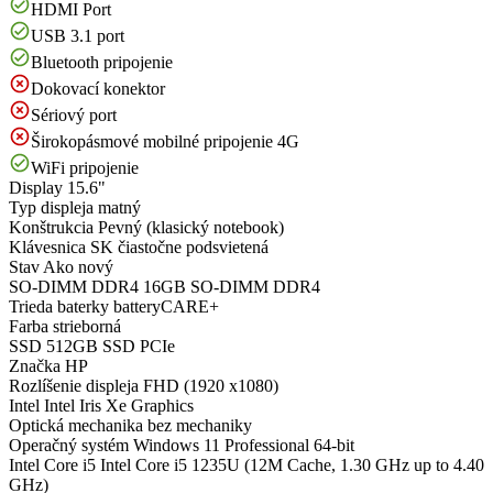
HDMI Port
USB 3.1 port
Bluetooth pripojenie
Dokovací konektor
Sériový port
Širokopásmové mobilné pripojenie 4G
WiFi pripojenie
Display
15.6"
Typ displeja
matný
Konštrukcia
Pevný (klasický notebook)
Klávesnica
SK čiastočne podsvietená
Stav
Ako nový
SO-DIMM DDR4
16GB SO-DIMM DDR4
Trieda baterky
batteryCARE+
Farba
strieborná
SSD
512GB SSD PCIe
Značka
HP
Rozlíšenie displeja
FHD (1920 x1080)
Intel
Intel Iris Xe Graphics
Optická mechanika
bez mechaniky
Operačný systém
Windows 11 Professional 64-bit
Intel Core i5
Intel Core i5 1235U (12M Cache, 1.30 GHz up to 4.40
GHz)