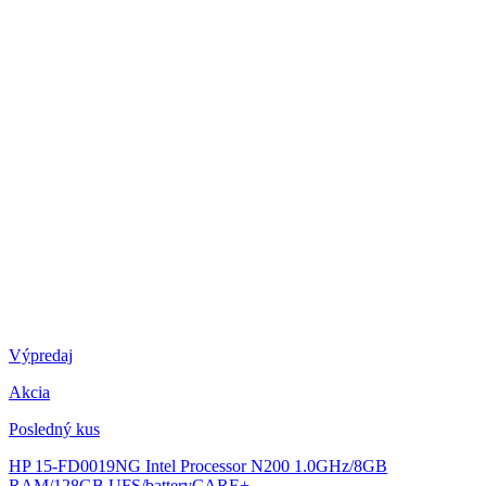
Výpredaj
Akcia
Posledný kus
HP 15-FD0019NG
Intel Processor N200 1.0GHz/8GB
RAM/128GB UFS/batteryCARE+