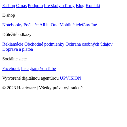
E-shop
O nás
Podpora
Pre školy a firmy
Blog
Kontakt
E-shop
Notebooky
Počítače
All in One
Mobilné telefóny
Iné
Dôležité odkazy
Reklamácie
Obchodné podmienky
Ochrana osobných údajov
Doprava a platba
Sociálne siete
Facebook
Instagram
YouTube
Vytvorené digitálnou agentúrou
UPVISION.
© 2023 Heartware | Všetky práva vyhradené.