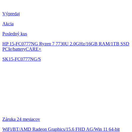
Výpredaj
Akcia
Posledný kus
HP 15-FC0777NG
Ryzen 7 7730U 2.0GHz/16GB RAM/1TB SSD
PCIe/batteryCARE+
SK15-FC0777NG/S
Záruka 24 mesiacov
WiFi/BT/AMD Radeon Graphics/15.6 FHD AG/Win 11 64-bit