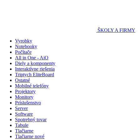
ŠKOLY A FIRMY
Vyrobky
Notebooky
Počítače
All in One - AiO
Diely a komponenty
Interaktívne riešenia
Triptych EliteBoard
Ostatné
Mobilné telefóny
Projektory
Monitory
Príslušenstvo
Server
Software
Spotrebný tovar
Tabule
Tlačiarne
Tlačiarne nové