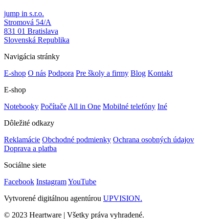
jump in s.r.o.
Stromová 54/A
831 01 Bratislava
Slovenská Republika
Navigácia stránky
E-shop
O nás
Podpora
Pre školy a firmy
Blog
Kontakt
E-shop
Notebooky
Počítače
All in One
Mobilné telefóny
Iné
Dôležité odkazy
Reklamácie
Obchodné podmienky
Ochrana osobných údajov
Doprava a platba
Sociálne siete
Facebook
Instagram
YouTube
Vytvorené digitálnou agentúrou
UPVISION.
© 2023 Heartware | Všetky práva vyhradené.