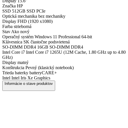
Display
15.6"
Značka
HP
SSD
512GB SSD PCIe
Optická mechanika
bez mechaniky
Display
FHD (1920 x1080)
Farba
strieborná
Stav
Ako nový
Operačný systém
Windows 11 Professional 64-bit
Klávesnica
SK čiastočne podsvietená
SO-DIMM DDR4
16GB SO-DIMM DDR4
Intel Core i7
Intel Core i7 1265U (12M Cache, 1.80 GHz up to 4.80
GHz)
Display
matný
Konštrukcia
Pevný (klasický notebook)
Trieda baterky
batteryCARE+
Intel
Intel Iris Xe Graphics
Informácie o stave produktov