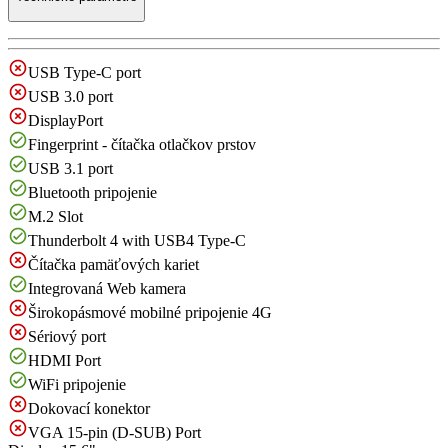
USB Type-C port
USB 3.0 port
DisplayPort
Fingerprint - čítačka otlačkov prstov
USB 3.1 port
Bluetooth pripojenie
M.2 Slot
Thunderbolt 4 with USB4 Type-C
Čítačka pamäťových kariet
Integrovaná Web kamera
Širokopásmové mobilné pripojenie 4G
Sériový port
HDMI Port
WiFi pripojenie
Dokovací konektor
VGA 15-pin (D-SUB) Port