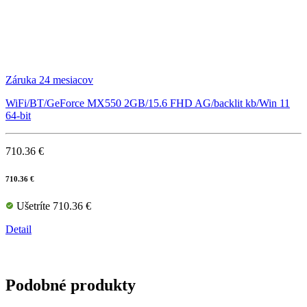
Záruka 24 mesiacov
WiFi/BT/GeForce MX550 2GB/15.6 FHD AG/backlit kb/Win 11
64-bit
710.36 €
710.36 €
Ušetríte 710.36 €
Detail
Podobné produkty