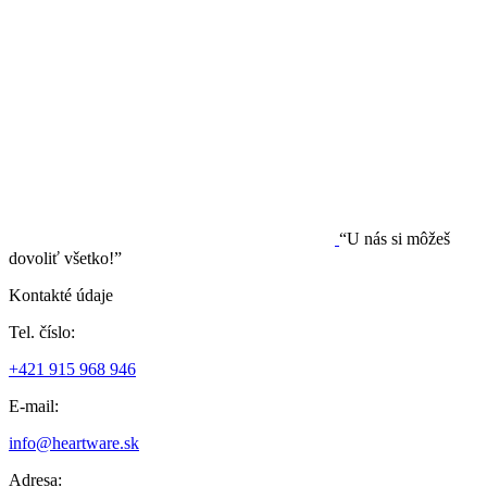
“U nás si môžeš
dovoliť všetko!”
Kontakté údaje
Tel. číslo:
+421 915 968 946
E-mail:
info@heartware.sk
Adresa: