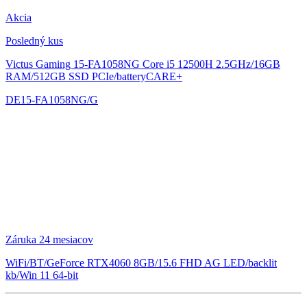
Akcia
Posledný kus
Victus Gaming 15-FA1058NG
Core i5 12500H 2.5GHz/16GB
RAM/512GB SSD PCIe/batteryCARE+
DE15-FA1058NG/G
Záruka 24 mesiacov
WiFi/BT/GeForce RTX4060 8GB/15.6 FHD AG LED/backlit
kb/Win 11 64-bit