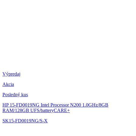
Výpredaj
Akcia
Posledný kus
HP 15-FD0019NG
Intel Processor N200 1.0GHz/8GB
RAM/128GB UFS/batteryCARE+
SK15-FD0019NG/S-X