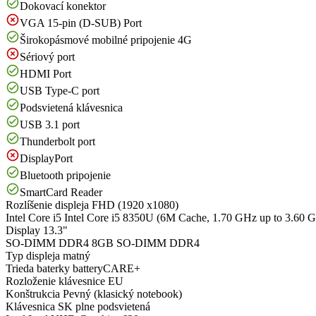
Dokovací konektor
VGA 15-pin (D-SUB) Port
Širokopásmové mobilné pripojenie 4G
Sériový port
HDMI Port
USB Type-C port
Podsvietená klávesnica
USB 3.1 port
Thunderbolt port
DisplayPort
Bluetooth pripojenie
SmartCard Reader
Rozlíšenie displeja
FHD (1920 x1080)
Intel Core i5
Intel Core i5 8350U (6M Cache, 1.70 GHz up to 3.60 
Display
13.3"
SO-DIMM DDR4
8GB SO-DIMM DDR4
Typ displeja
matný
Trieda baterky
batteryCARE+
Rozloženie klávesnice
EU
Konštrukcia
Pevný (klasický notebook)
Klávesnica
SK plne podsvietená