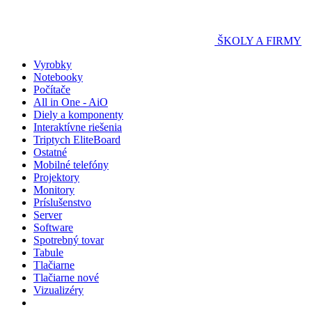
ŠKOLY A FIRMY
Vyrobky
Notebooky
Počítače
All in One - AiO
Diely a komponenty
Interaktívne riešenia
Triptych EliteBoard
Ostatné
Mobilné telefóny
Projektory
Monitory
Príslušenstvo
Server
Software
Spotrebný tovar
Tabule
Tlačiarne
Tlačiarne nové
Vizualizéry