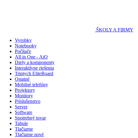
ŠKOLY A FIRMY
Vyrobky
Notebooky
Počítače
All in One - AiO
Diely a komponenty
Interaktívne riešenia
Triptych EliteBoard
Ostatné
Mobilné telefóny
Projektory
Monitory
Príslušenstvo
Server
Software
Spotrebný tovar
Tabule
Tlačiarne
Tlačiarne nové