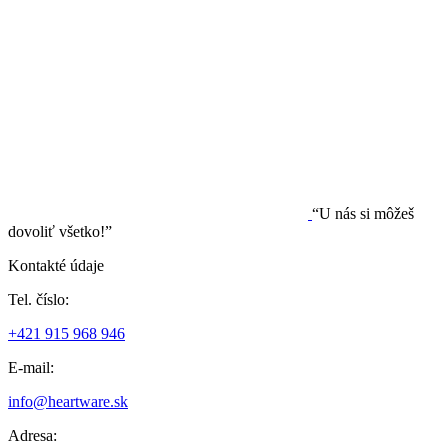
“U nás si môžeš
dovoliť všetko!”
Kontakté údaje
Tel. číslo:
+421 915 968 946
E-mail:
info@heartware.sk
Adresa: