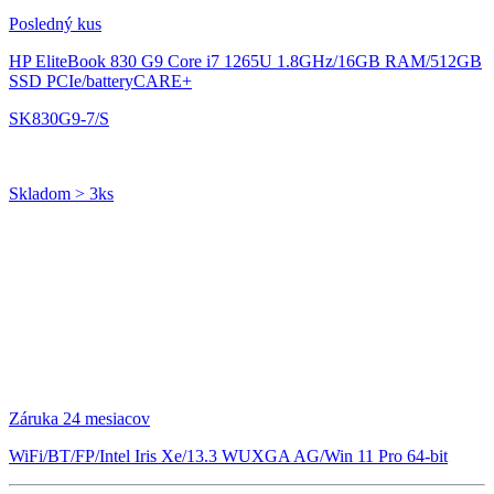
Posledný kus
HP EliteBook 830 G9
Core i7 1265U 1.8GHz/16GB RAM/512GB
SSD PCIe/batteryCARE+
SK830G9-7/S
Skladom > 3ks
Záruka 24 mesiacov
WiFi/BT/FP/Intel Iris Xe/13.3 WUXGA AG/Win 11 Pro 64-bit