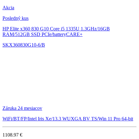
Akcia
Posledný kus
HP Elite x360 830 G10
Core i5 1335U 1.3GHz/16GB
RAM/512GB SSD PCIe/batteryCARE+
SKX360830G10-6/B
Záruka 24 mesiacov
WiFi/BT/FP/Intel Iris Xe/13.3 WUXGA BV TS/Win 11 Pro 64-bit
1108.97 €