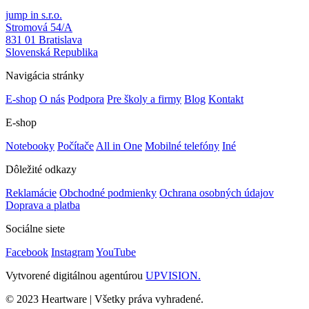
jump in s.r.o.
Stromová 54/A
831 01 Bratislava
Slovenská Republika
Navigácia stránky
E-shop
O nás
Podpora
Pre školy a firmy
Blog
Kontakt
E-shop
Notebooky
Počítače
All in One
Mobilné telefóny
Iné
Dôležité odkazy
Reklamácie
Obchodné podmienky
Ochrana osobných údajov
Doprava a platba
Sociálne siete
Facebook
Instagram
YouTube
Vytvorené digitálnou agentúrou
UPVISION.
© 2023 Heartware | Všetky práva vyhradené.