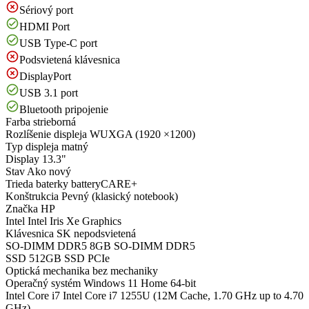
Sériový port
HDMI Port
USB Type-C port
Podsvietená klávesnica
DisplayPort
USB 3.1 port
Bluetooth pripojenie
Farba
strieborná
Rozlíšenie displeja
WUXGA (1920 ×1200)
Typ displeja
matný
Display
13.3"
Stav
Ako nový
Trieda baterky
batteryCARE+
Konštrukcia
Pevný (klasický notebook)
Značka
HP
Intel
Intel Iris Xe Graphics
Klávesnica
SK nepodsvietená
SO-DIMM DDR5
8GB SO-DIMM DDR5
SSD
512GB SSD PCIe
Optická mechanika
bez mechaniky
Operačný systém
Windows 11 Home 64-bit
Intel Core i7
Intel Core i7 1255U (12M Cache, 1.70 GHz up to 4.70
GHz)