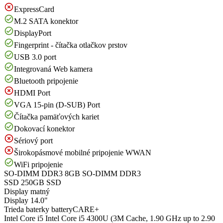
ExpressCard
M.2 SATA konektor
DisplayPort
Fingerprint - čítačka otlačkov prstov
USB 3.0 port
Integrovaná Web kamera
Bluetooth pripojenie
HDMI Port
VGA 15-pin (D-SUB) Port
Čítačka pamäťových kariet
Dokovací konektor
Sériový port
Širokopásmové mobilné pripojenie WWAN
WiFi pripojenie
SO-DIMM DDR3
8GB SO-DIMM DDR3
SSD
250GB SSD
Display
matný
Display
14.0"
Trieda baterky
batteryCARE+
Intel Core i5
Intel Core i5 4300U (3M Cache, 1.90 GHz up to 2.90