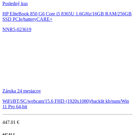
Posledný kus
HP EliteBook 850 G6
Core i5 8365U 1.6GHz/16GB RAM/256GB
SSD PCIe/batteryCARE+
NNR5-023619
Záruka 24 mesiacov
WiFi/BT/SC/webcam/15.6 FHD (1920x1080)/backlit kb/num/Win
11 Pro 64-bit
447.01 €
447.01 €