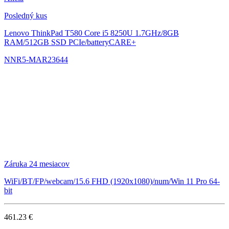
Posledný kus
Lenovo ThinkPad T580
Core i5 8250U 1.7GHz/8GB
RAM/512GB SSD PCIe/batteryCARE+
NNR5-MAR23644
Záruka 24 mesiacov
WiFi/BT/FP/webcam/15.6 FHD (1920x1080)/num/Win 11 Pro 64-
bit
461.23 €