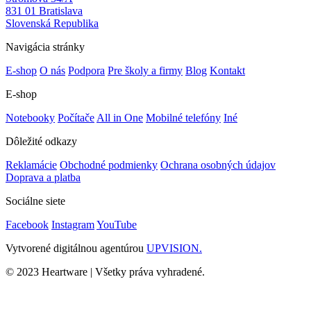
831 01 Bratislava
Slovenská Republika
Navigácia stránky
E-shop
O nás
Podpora
Pre školy a firmy
Blog
Kontakt
E-shop
Notebooky
Počítače
All in One
Mobilné telefóny
Iné
Dôležité odkazy
Reklamácie
Obchodné podmienky
Ochrana osobných údajov
Doprava a platba
Sociálne siete
Facebook
Instagram
YouTube
Vytvorené digitálnou agentúrou
UPVISION.
© 2023 Heartware | Všetky práva vyhradené.