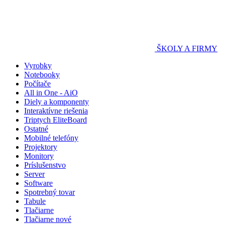
ŠKOLY A FIRMY
Vyrobky
Notebooky
Počítače
All in One - AiO
Diely a komponenty
Interaktívne riešenia
Triptych EliteBoard
Ostatné
Mobilné telefóny
Projektory
Monitory
Príslušenstvo
Server
Software
Spotrebný tovar
Tabule
Tlačiarne
Tlačiarne nové