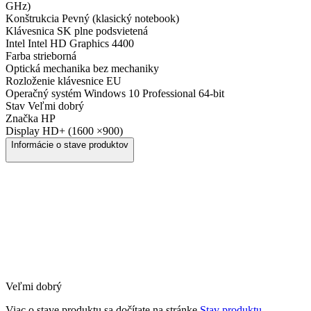
GHz)
Konštrukcia
Pevný (klasický notebook)
Klávesnica
SK plne podsvietená
Intel
Intel HD Graphics 4400
Farba
strieborná
Optická mechanika
bez mechaniky
Rozloženie klávesnice
EU
Operačný systém
Windows 10 Professional 64-bit
Stav
Veľmi dobrý
Značka
HP
Display
HD+ (1600 ×900)
Informácie o stave produktov
Veľmi dobrý
Viac o stave produktu sa dočítate na stránke
Stav produktu.