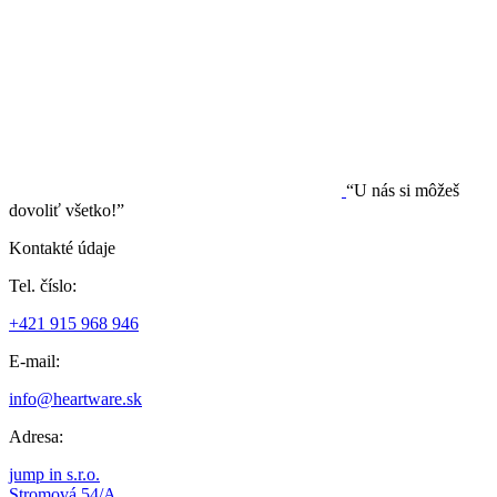
“U nás si môžeš
dovoliť všetko!”
Kontakté údaje
Tel. číslo:
+421 915 968 946
E-mail:
info@heartware.sk
Adresa:
jump in s.r.o.
Stromová 54/A