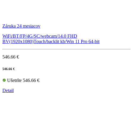
Záruka 24 mesiacov
WiFi/BT/FP/4G/SC/webcam/14.0 FHD
BV(1920x1080)Touch/backlit kb/Win 11 Pro 64-bit
546.66 €
546.66 €
Ušetríte 546.66 €
Detail