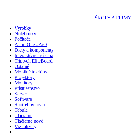
ŠKOLY A FIRMY
Vyrobky
Notebooky
Počítače
All in One - AiO
Diely a komponenty
Interaktívne riešenia
Triptych EliteBoard
Ostatné
Mobilné telefóny
Projektory
Monitory
Príslušenstvo
Server
Software
Spotrebný tovar
Tabule
Tlačiarne
Tlačiarne nové
Vizualizéry