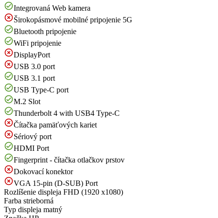
Integrovaná Web kamera
Širokopásmové mobilné pripojenie 5G
Bluetooth pripojenie
WiFi pripojenie
DisplayPort
USB 3.0 port
USB 3.1 port
USB Type-C port
M.2 Slot
Thunderbolt 4 with USB4 Type-C
Čítačka pamäťových kariet
Sériový port
HDMI Port
Fingerprint - čítačka otlačkov prstov
Dokovací konektor
VGA 15-pin (D-SUB) Port
Rozlíšenie displeja
FHD (1920 x1080)
Farba
strieborná
Typ displeja
matný