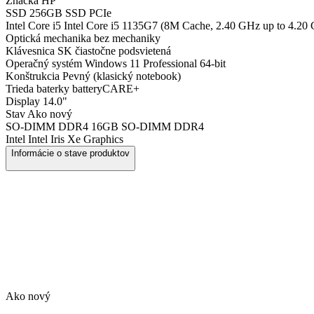
Značka
HP
SSD
256GB SSD PCIe
Intel Core i5
Intel Core i5 1135G7 (8M Cache, 2.40 GHz up to 4.20
Optická mechanika
bez mechaniky
Klávesnica
SK čiastočne podsvietená
Operačný systém
Windows 11 Professional 64-bit
Konštrukcia
Pevný (klasický notebook)
Trieda baterky
batteryCARE+
Display
14.0"
Stav
Ako nový
SO-DIMM DDR4
16GB SO-DIMM DDR4
Intel
Intel Iris Xe Graphics
Informácie o stave produktov
Ako nový