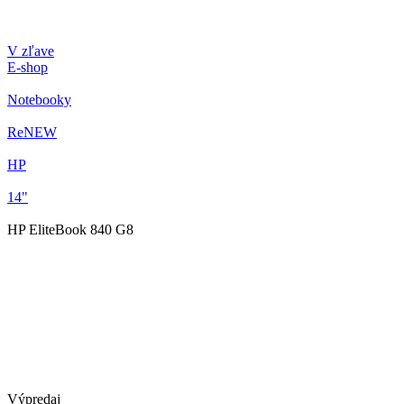
V zľave
E-shop
Notebooky
ReNEW
HP
14"
HP EliteBook 840 G8
Výpredaj