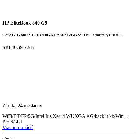
HP EliteBook 840 G9
Core i7 1260P 2.1GHz/16GB RAM/512GB SSD PCIe/batteryCARE+
SK840G9-22/B
Záruka 24 mesiacov
WiFi/BT/FP/5G/Intel Iris Xe/14 WUXGA AG/backlit kb/Win 11
Pro 64-bit
Viac informácií
Cena: