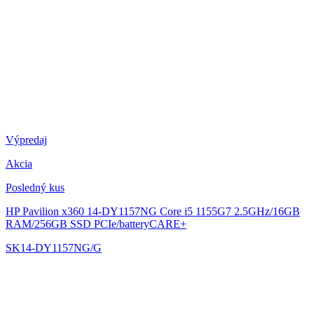
Výpredaj
Akcia
Posledný kus
HP Pavilion x360 14-DY1157NG
Core i5 1155G7 2.5GHz/16GB
RAM/256GB SSD PCIe/batteryCARE+
SK14-DY1157NG/G