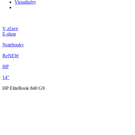
Vizualizéry
V zľave
E-shop
Notebooky
ReNEW
HP
14"
HP EliteBook 840 G9