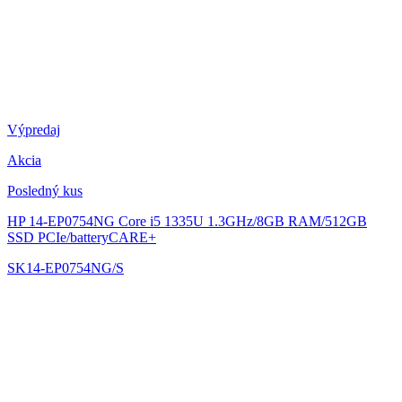
Výpredaj
Akcia
Posledný kus
HP 14-EP0754NG
Core i5 1335U 1.3GHz/8GB RAM/512GB
SSD PCIe/batteryCARE+
SK14-EP0754NG/S