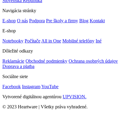
Slovenská Republika
Navigácia stránky
E-shop
O nás
Podpora
Pre školy a firmy
Blog
Kontakt
E-shop
Notebooky
Počítače
All in One
Mobilné telefóny
Iné
Dôležité odkazy
Reklamácie
Obchodné podmienky
Ochrana osobných údajov
Doprava a platba
Sociálne siete
Facebook
Instagram
YouTube
Vytvorené digitálnou agentúrou
UPVISION.
© 2023 Heartware | Všetky práva vyhradené.