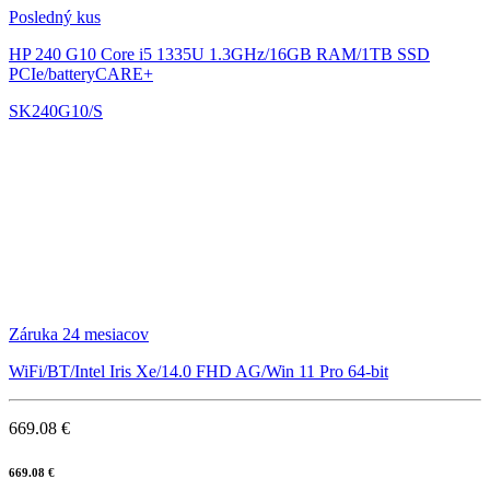
Posledný kus
HP 240 G10
Core i5 1335U 1.3GHz/16GB RAM/1TB SSD
PCIe/batteryCARE+
SK240G10/S
Záruka 24 mesiacov
WiFi/BT/Intel Iris Xe/14.0 FHD AG/Win 11 Pro 64-bit
669.08 €
669.08 €