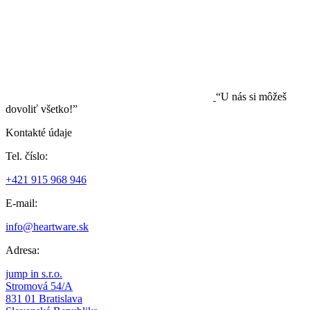
“U nás si môžeš
dovoliť všetko!”
Kontakté údaje
Tel. číslo:
+421 915 968 946
E-mail:
info@heartware.sk
Adresa:
jump in s.r.o.
Stromová 54/A
831 01 Bratislava