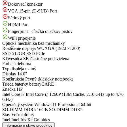
Dokovací konektor
VGA 15-pin (D-SUB) Port
Sériový port
HDMI Port
Fingerprint - čítačka otlačkov prstov
WiFi pripojenie
Optická mechanika
bez mechaniky
Rozlíšenie displeja
WUXGA (1920 ×1200)
SSD
512GB SSD PCIe
Klávesnica
SK čiastočne podsvietená
Farba
strieborná
Typ displeja
matný
Display
14.0"
Konštrukcia
Pevný (klasický notebook)
Trieda baterky
batteryCARE+
Značka
HP
Intel Core i7
Intel Core i7 1260P (18M Cache, 2.10 GHz up to 4.70
GHz)
Operačný systém
Windows 11 Professional 64-bit
SO-DIMM DDR5
16GB SO-DIMM DDR5
Stav
Veľmi dobrý
Intel
Intel Iris Xe Graphics
Informácie o stave produktov