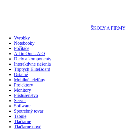
ŠKOLY A FIRMY
Vyrobky
Notebooky
Počítače
All in One - AiO
Diely a komponenty
Interaktívne riešenia
Triptych EliteBoard
Ostatné
Mobilné telefóny
Projektory
Monitory
Príslušenstvo
Server
Software
Spotrebný tovar
Tabule
Tlačiarne
Tlačiarne nové