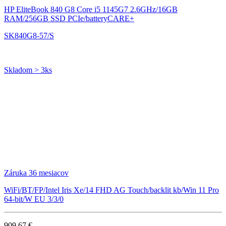
HP EliteBook 840 G8
Core i5 1145G7 2.6GHz/16GB
RAM/256GB SSD PCIe/batteryCARE+
SK840G8-57/S
Skladom > 3ks
Záruka 36 mesiacov
WiFi/BT/FP/Intel Iris Xe/14 FHD AG Touch/backlit kb/Win 11 Pro
64-bit/W EU 3/3/0
909.67 €