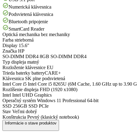
Numerická klávesnica
Podsvietená klávesnica
Bluetooth pripojenie
SmartCard Reader
Optická mechanika
bez mechaniky
Farba
strieborná
Display
15.6"
Značka
HP
SO-DIMM DDR4
8GB SO-DIMM DDR4
Typ displeja
matný
Rozloženie klávesnice
EU
Trieda baterky
batteryCARE+
Klávesnica
SK plne podsvietená
Intel Core i5
Intel Core i5 8265U (6M Cache, 1.60 GHz up to 3.90 
Rozlíšenie displeja
FHD (1920 x1080)
Intel
Intel UHD Graphics
Operačný systém
Windows 11 Professional 64-bit
SSD
256GB SSD PCIe
Stav
Veľmi dobrý
Konštrukcia
Pevný (klasický notebook)
Informácie o stave produktov