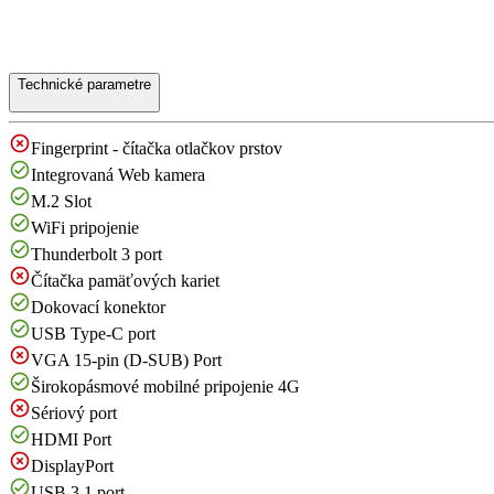
Technické parametre
Fingerprint - čítačka otlačkov prstov
Integrovaná Web kamera
M.2 Slot
WiFi pripojenie
Thunderbolt 3 port
Čítačka pamäťových kariet
Dokovací konektor
USB Type-C port
VGA 15-pin (D-SUB) Port
Širokopásmové mobilné pripojenie 4G
Sériový port
HDMI Port
DisplayPort
USB 3.1 port