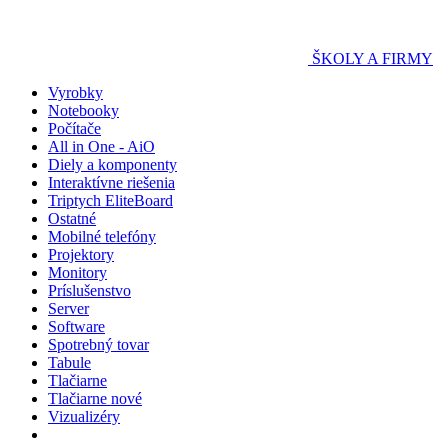
ŠKOLY A FIRMY
Vyrobky
Notebooky
Počítače
All in One - AiO
Diely a komponenty
Interaktívne riešenia
Triptych EliteBoard
Ostatné
Mobilné telefóny
Projektory
Monitory
Príslušenstvo
Server
Software
Spotrebný tovar
Tabule
Tlačiarne
Tlačiarne nové
Vizualizéry