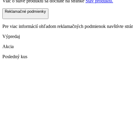
Viac o stave produktu sa dočítate na stránke
Stav produktu.
Reklamačné podmienky
Pre viac informácií ohľadom reklamačných podmienok navštívte str
Výpredaj
Akcia
Posledný kus