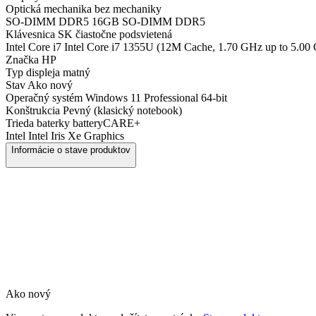
Optická mechanika
bez mechaniky
SO-DIMM DDR5
16GB SO-DIMM DDR5
Klávesnica
SK čiastočne podsvietená
Intel Core i7
Intel Core i7 1355U (12M Cache, 1.70 GHz up to 5.00
Značka
HP
Typ displeja
matný
Stav
Ako nový
Operačný systém
Windows 11 Professional 64-bit
Konštrukcia
Pevný (klasický notebook)
Trieda baterky
batteryCARE+
Intel
Intel Iris Xe Graphics
Informácie o stave produktov
Ako nový