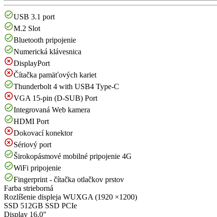
USB 3.1 port
M.2 Slot
Bluetooth pripojenie
Numerická klávesnica
DisplayPort
Čítačka pamäťových kariet
Thunderbolt 4 with USB4 Type-C
VGA 15-pin (D-SUB) Port
Integrovaná Web kamera
HDMI Port
Dokovací konektor
Sériový port
Širokopásmové mobilné pripojenie 4G
WiFi pripojenie
Fingerprint - čítačka otlačkov prstov
Farba
strieborná
Rozlíšenie displeja
WUXGA (1920 ×1200)
SSD
512GB SSD PCIe
Display
16.0"