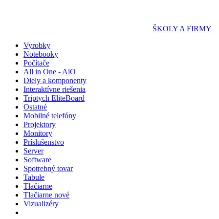
ŠKOLY A FIRMY
Vyrobky
Notebooky
Počítače
All in One - AiO
Diely a komponenty
Interaktívne riešenia
Triptych EliteBoard
Ostatné
Mobilné telefóny
Projektory
Monitory
Príslušenstvo
Server
Software
Spotrebný tovar
Tabule
Tlačiarne
Tlačiarne nové
Vizualizéry