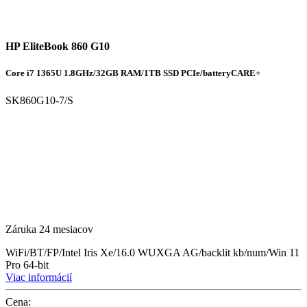
HP EliteBook 860 G10
Core i7 1365U 1.8GHz/32GB RAM/1TB SSD PCIe/batteryCARE+
SK860G10-7/S
Záruka 24 mesiacov
WiFi/BT/FP/Intel Iris Xe/16.0 WUXGA AG/backlit kb/num/Win 11
Pro 64-bit
Viac informácií
Cena: