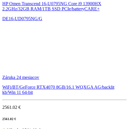
HP Omen Transcend 16-U0795NG
Core i9 13900HX
2.2GHz/32GB RAM/1TB SSD PCIe/batteryCARE+
DE16-UD0795NG/G
Záruka 24 mesiacov
WiFi/BT/GeForce RTX4070 8GB/16.1 WQXGA AG/backlit
kb/Win 11 64-bit
2561.02 €
2561.02 €