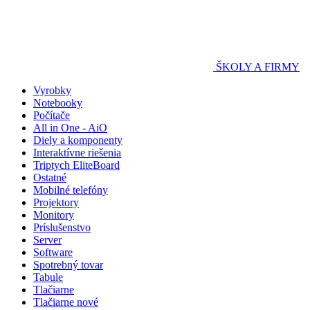
ŠKOLY A FIRMY
Vyrobky
Notebooky
Počítače
All in One - AiO
Diely a komponenty
Interaktívne riešenia
Triptych EliteBoard
Ostatné
Mobilné telefóny
Projektory
Monitory
Príslušenstvo
Server
Software
Spotrebný tovar
Tabule
Tlačiarne
Tlačiarne nové