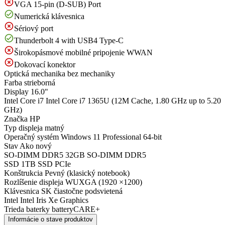
VGA 15-pin (D-SUB) Port
Numerická klávesnica
Sériový port
Thunderbolt 4 with USB4 Type-C
Širokopásmové mobilné pripojenie WWAN
Dokovací konektor
Optická mechanika
bez mechaniky
Farba
strieborná
Display
16.0"
Intel Core i7
Intel Core i7 1365U (12M Cache, 1.80 GHz up to 5.20
GHz)
Značka
HP
Typ displeja
matný
Operačný systém
Windows 11 Professional 64-bit
Stav
Ako nový
SO-DIMM DDR5
32GB SO-DIMM DDR5
SSD
1TB SSD PCIe
Konštrukcia
Pevný (klasický notebook)
Rozlíšenie displeja
WUXGA (1920 ×1200)
Klávesnica
SK čiastočne podsvietená
Intel
Intel Iris Xe Graphics
Trieda baterky
batteryCARE+
Informácie o stave produktov