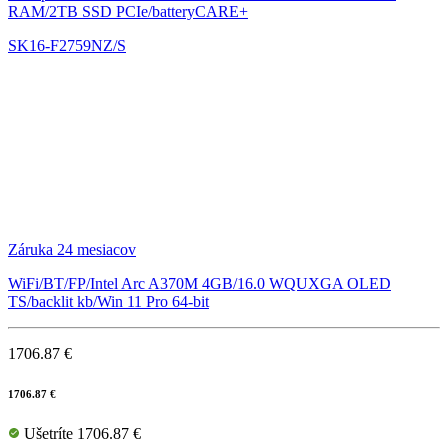
RAM/2TB SSD PCIe/batteryCARE+
SK16-F2759NZ/S
Záruka 24 mesiacov
WiFi/BT/FP/Intel Arc A370M 4GB/16.0 WQUXGA OLED
TS/backlit kb/Win 11 Pro 64-bit
1706.87 €
1706.87 €
Ušetríte 1706.87 €