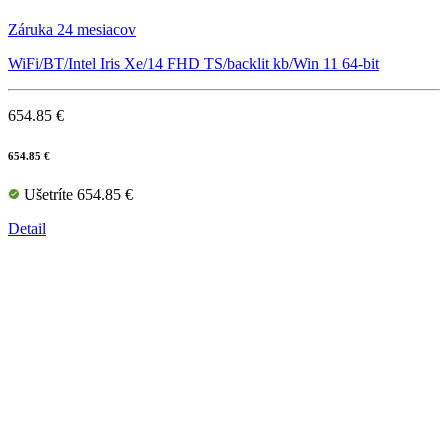
Záruka 24 mesiacov
WiFi/BT/Intel Iris Xe/14 FHD TS/backlit kb/Win 11 64-bit
654.85 €
654.85 €
Ušetríte 654.85 €
Detail