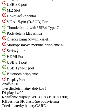
USB 3.0 port
M.2 Slot
Dokovací konektor
VGA 15-pin (D-SUB) Port
Thunderbolt 4 with USB4 Type-C
Podsvietená klávesnica
Čítačka pamäťových kariet
Širokopásmové mobilné pripojenie 4G
Sériový port
HDMI Port
USB 3.1 port
USB Type-C port
Bluetooth pripojenie
DisplayPort
Značka
HP
Typ displeja
matný-dotykový
Display
14.0"
Rozlíšenie displeja
WUXGA (1920 ×1200)
Klávesnica
SK čiastočne podsvietená
Trieda baterky
batteryCARE+