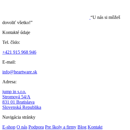
“U nás si môžeš
dovoliť všetko!”
Kontakté údaje
Tel. číslo:
+421 915 968 946
E-mail:
info@heartware.sk
Adresa:
jump in s.r.o.
Stromová 54/A
831 01 Bratislava
Slovenská Republika
Navigácia stránky
E-shop
O nás
Podpora
Pre školy a firmy
Blog
Kontakt