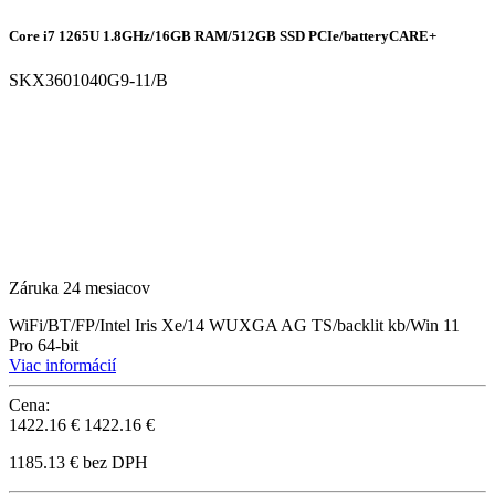
Core i7 1265U 1.8GHz/16GB RAM/512GB SSD PCIe/batteryCARE+
SKX3601040G9-11/B
Záruka 24 mesiacov
WiFi/BT/FP/Intel Iris Xe/14 WUXGA AG TS/backlit kb/Win 11
Pro 64-bit
Viac informácií
Cena:
1422.16 €
1422.16 €
1185.13 € bez DPH