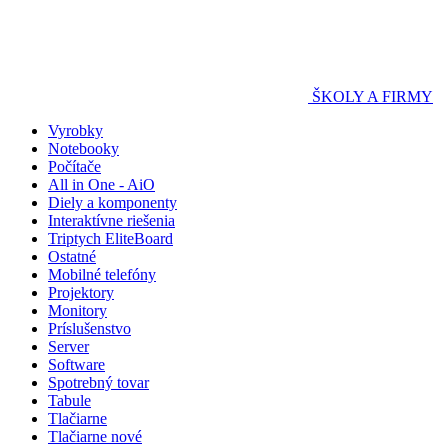
ŠKOLY A FIRMY
Vyrobky
Notebooky
Počítače
All in One - AiO
Diely a komponenty
Interaktívne riešenia
Triptych EliteBoard
Ostatné
Mobilné telefóny
Projektory
Monitory
Príslušenstvo
Server
Software
Spotrebný tovar
Tabule
Tlačiarne
Tlačiarne nové