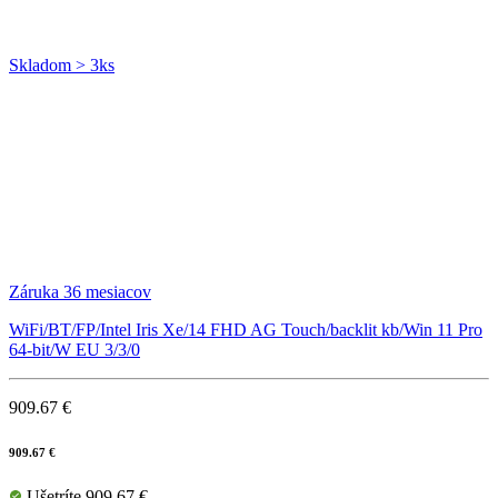
Skladom > 3ks
Záruka 36 mesiacov
WiFi/BT/FP/Intel Iris Xe/14 FHD AG Touch/backlit kb/Win 11 Pro
64-bit/W EU 3/3/0
909.67 €
909.67 €
Ušetríte 909.67 €