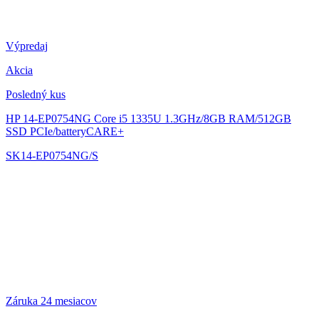
Výpredaj
Akcia
Posledný kus
HP 14-EP0754NG
Core i5 1335U 1.3GHz/8GB RAM/512GB
SSD PCIe/batteryCARE+
SK14-EP0754NG/S
Záruka 24 mesiacov