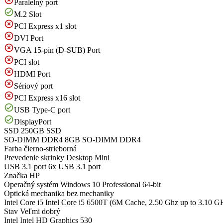
Paralelný port
M.2 Slot
PCI Express x1 slot
DVI Port
VGA 15-pin (D-SUB) Port
PCI slot
HDMI Port
Sériový port
PCI Express x16 slot
USB Type-C port
DisplayPort
SSD
250GB SSD
SO-DIMM DDR4
8GB SO-DIMM DDR4
Farba
čierno-strieborná
Prevedenie skrinky
Desktop Mini
USB 3.1 port
6x USB 3.1 port
Značka
HP
Operačný systém
Windows 10 Professional 64-bit
Optická mechanika
bez mechaniky
Intel Core i5
Intel Core i5 6500T (6M Cache, 2.50 Ghz up to 3.10 G
Stav
Veľmi dobrý
Intel
Intel HD Graphics 530