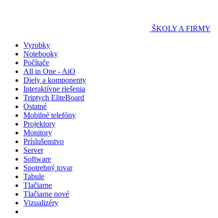
ŠKOLY A FIRMY
Vyrobky
Notebooky
Počítače
All in One - AiO
Diely a komponenty
Interaktívne riešenia
Triptych EliteBoard
Ostatné
Mobilné telefóny
Projektory
Monitory
Príslušenstvo
Server
Software
Spotrebný tovar
Tabule
Tlačiarne
Tlačiarne nové
Vizualizéry