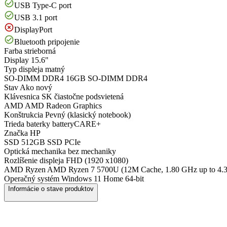
USB Type-C port
USB 3.1 port
DisplayPort
Bluetooth pripojenie
Farba
strieborná
Display
15.6"
Typ displeja
matný
SO-DIMM DDR4
16GB SO-DIMM DDR4
Stav
Ako nový
Klávesnica
SK čiastočne podsvietená
AMD
AMD Radeon Graphics
Konštrukcia
Pevný (klasický notebook)
Trieda baterky
batteryCARE+
Značka
HP
SSD
512GB SSD PCIe
Optická mechanika
bez mechaniky
Rozlíšenie displeja
FHD (1920 x1080)
AMD Ryzen
AMD Ryzen 7 5700U (12M Cache, 1.80 GHz up to 4.
Operačný systém
Windows 11 Home 64-bit
Informácie o stave produktov