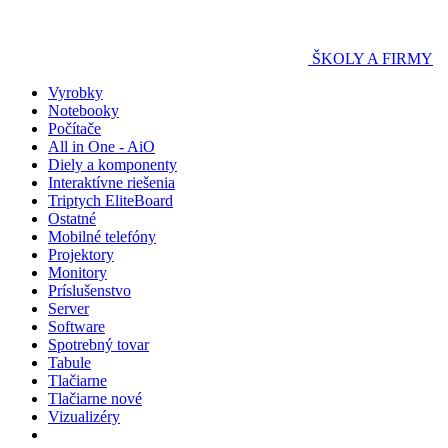
ŠKOLY A FIRMY
Vyrobky
Notebooky
Počítače
All in One - AiO
Diely a komponenty
Interaktívne riešenia
Triptych EliteBoard
Ostatné
Mobilné telefóny
Projektory
Monitory
Príslušenstvo
Server
Software
Spotrebný tovar
Tabule
Tlačiarne
Tlačiarne nové
Vizualizéry