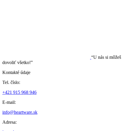
“U nás si môžeš
dovoliť všetko!”
Kontakté údaje
Tel. číslo:
+421 915 968 946
E-mail:
info@heartware.sk
Adresa: