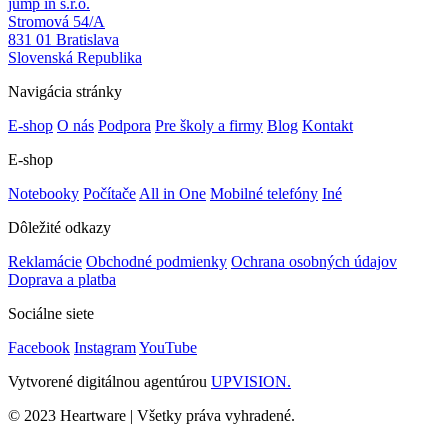
jump in s.r.o.
Stromová 54/A
831 01 Bratislava
Slovenská Republika
Navigácia stránky
E-shop
O nás
Podpora
Pre školy a firmy
Blog
Kontakt
E-shop
Notebooky
Počítače
All in One
Mobilné telefóny
Iné
Dôležité odkazy
Reklamácie
Obchodné podmienky
Ochrana osobných údajov
Doprava a platba
Sociálne siete
Facebook
Instagram
YouTube
Vytvorené digitálnou agentúrou
UPVISION.
© 2023 Heartware | Všetky práva vyhradené.