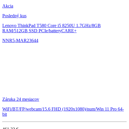
Akcia
Posledný kus
Lenovo ThinkPad T580
Core i5 8250U 1.7GHz/8GB
RAM/512GB SSD PCIe/batteryCARE+
NNR5-MAR23644
Záruka 24 mesiacov
WiFi/BT/FP/webcam/15.6 FHD (1920x1080)/num/Win 11 Pro 64-
bit