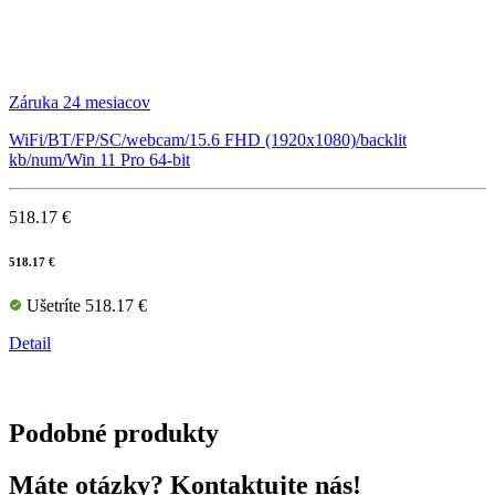
Záruka 24 mesiacov
WiFi/BT/FP/SC/webcam/15.6 FHD (1920x1080)/backlit
kb/num/Win 11 Pro 64-bit
518.17 €
518.17 €
Ušetríte 518.17 €
Detail
Podobné produkty
Máte otázky? Kontaktujte nás!