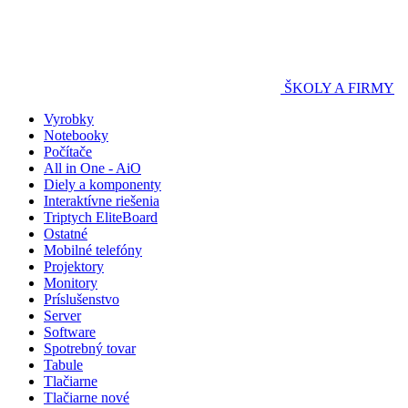
ŠKOLY A FIRMY
Vyrobky
Notebooky
Počítače
All in One - AiO
Diely a komponenty
Interaktívne riešenia
Triptych EliteBoard
Ostatné
Mobilné telefóny
Projektory
Monitory
Príslušenstvo
Server
Software
Spotrebný tovar
Tabule
Tlačiarne
Tlačiarne nové