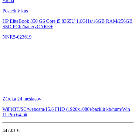
Akcia
Posledný kus
HP EliteBook 850 G6
Core i5 8365U 1.6GHz/16GB RAM/256GB
SSD PCIe/batteryCARE+
NNR5-023619
Záruka 24 mesiacov
WiFi/BT/SC/webcam/15.6 FHD (1920x1080)/backlit kb/num/Win
11 Pro 64-bit
447.01 €