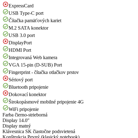
ExpressCard
USB Type-C port
Čítačka pamäťových kariet
M.2 SATA konektor
USB 3.0 port
DisplayPort
HDMI Port
Integrovaná Web kamera
VGA 15-pin (D-SUB) Port
Fingerprint - čítačka otlačkov prstov
Sériový port
Bluetooth pripojenie
Dokovací konektor
Širokopásmové mobilné pripojenie 4G
WiFi pripojenie
Farba
čierno-strieborná
Display
14.0"
Display
matný
Klávesnica
SK čiastočne podsvietená
Konštrukcia
Pevný (klasický notebook)