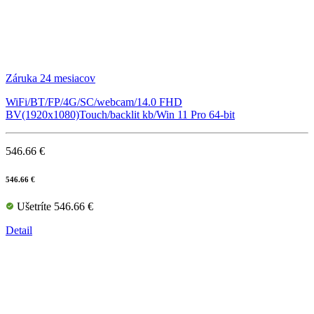
Záruka 24 mesiacov
WiFi/BT/FP/4G/SC/webcam/14.0 FHD
BV(1920x1080)Touch/backlit kb/Win 11 Pro 64-bit
546.66 €
546.66 €
Ušetríte 546.66 €
Detail