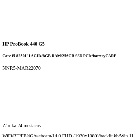
HP ProBook 440 G5
Core i5 8250U 1.6GHz/8GB RAM/256GB SSD PCIe/batteryCARE
NNR5-MAR22070
Záruka 24 mesiacov
WiFi/BT/FP/4G/webcam/14.0 FHD (1920x1080)/backlit kb/Win 11