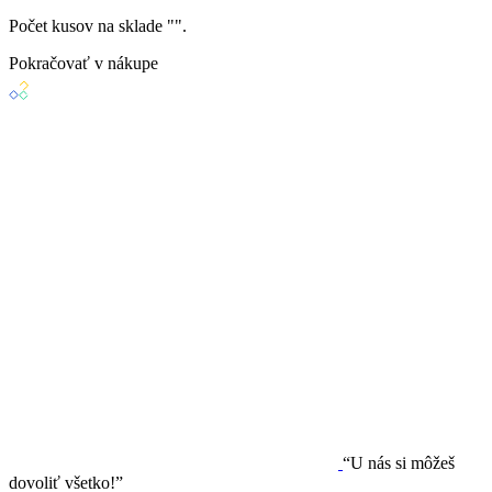
Počet kusov na sklade "
".
Pokračovať v nákupe
“U nás si môžeš
dovoliť všetko!”