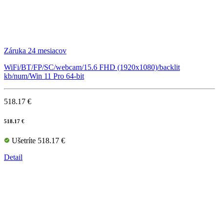
Záruka 24 mesiacov
WiFi/BT/FP/SC/webcam/15.6 FHD (1920x1080)/backlit
kb/num/Win 11 Pro 64-bit
518.17 €
518.17 €
Ušetríte 518.17 €
Detail