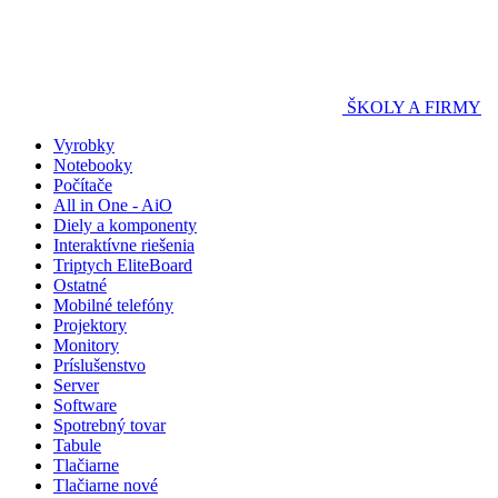
ŠKOLY A FIRMY
Vyrobky
Notebooky
Počítače
All in One - AiO
Diely a komponenty
Interaktívne riešenia
Triptych EliteBoard
Ostatné
Mobilné telefóny
Projektory
Monitory
Príslušenstvo
Server
Software
Spotrebný tovar
Tabule
Tlačiarne
Tlačiarne nové