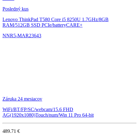
Posledný kus
Lenovo ThinkPad T580
Core i5 8250U 1.7GHz/8GB
RAM/512GB SSD PCIe/batteryCARE+
NNR5-MAR23643
Záruka 24 mesiacov
WiFi/BT/FP/SC/webcam/15.6 FHD
AG(1920x1080)Touch/num/Win 11 Pro 64-bit
489.71 €