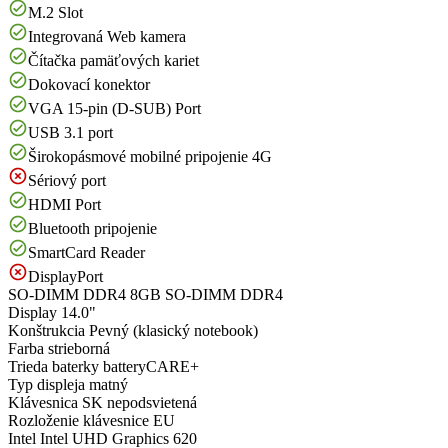
M.2 Slot
Integrovaná Web kamera
Čítačka pamäťových kariet
Dokovací konektor
VGA 15-pin (D-SUB) Port
USB 3.1 port
Širokopásmové mobilné pripojenie 4G
Sériový port
HDMI Port
Bluetooth pripojenie
SmartCard Reader
DisplayPort
SO-DIMM DDR4
8GB SO-DIMM DDR4
Display
14.0"
Konštrukcia
Pevný (klasický notebook)
Farba
strieborná
Trieda baterky
batteryCARE+
Typ displeja
matný
Klávesnica
SK nepodsvietená
Rozloženie klávesnice
EU
Intel
Intel UHD Graphics 620