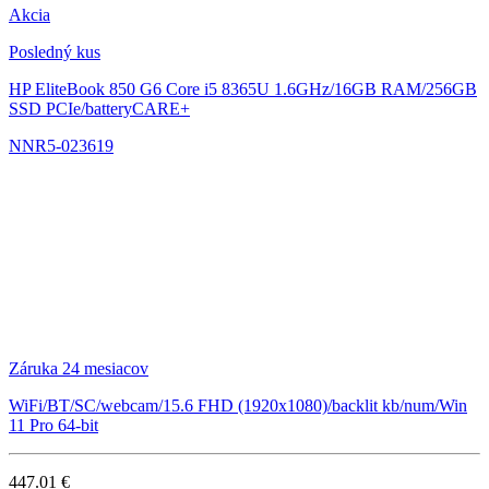
Akcia
Posledný kus
HP EliteBook 850 G6
Core i5 8365U 1.6GHz/16GB RAM/256GB
SSD PCIe/batteryCARE+
NNR5-023619
Záruka 24 mesiacov
WiFi/BT/SC/webcam/15.6 FHD (1920x1080)/backlit kb/num/Win
11 Pro 64-bit
447.01 €