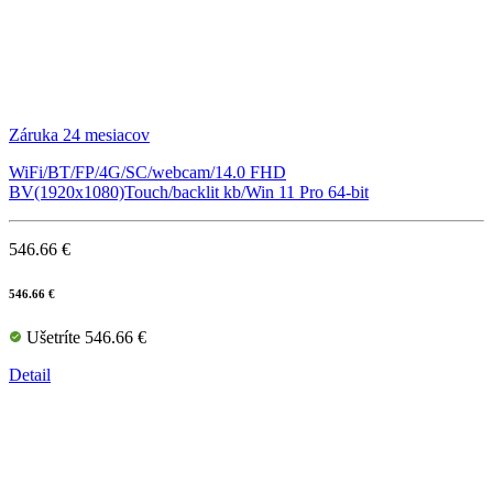
Záruka 24 mesiacov
WiFi/BT/FP/4G/SC/webcam/14.0 FHD
BV(1920x1080)Touch/backlit kb/Win 11 Pro 64-bit
546.66 €
546.66 €
Ušetríte 546.66 €
Detail