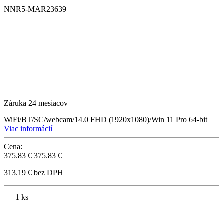
NNR5-MAR23639
Záruka 24 mesiacov
WiFi/BT/SC/webcam/14.0 FHD (1920x1080)/Win 11 Pro 64-bit
Viac informácií
Cena:
375.83 €
375.83 €
313.19 € bez DPH
1 ks