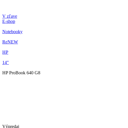
V zľave
E-shop
Notebooky
ReNEW
HP
14"
HP ProBook 640 G8
Výpredaj