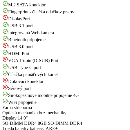
M.2 SATA konektor
Fingerprint - čítačka otlačkov prstov
DisplayPort
USB 3.1 port
Integrovaná Web kamera
Bluetooth pripojenie
USB 3.0 port
HDMI Port
VGA 15-pin (D-SUB) Port
USB Type-C port
Čítačka pamäťových kariet
Dokovací konektor
Sériový port
Širokopásmové mobilné pripojenie 4G
WiFi pripojenie
Farba
strieborná
Optická mechanika
bez mechaniky
Display
14.0"
SO-DIMM DDR4
8GB SO-DIMM DDR4
Trieda baterky
batteryCARE+