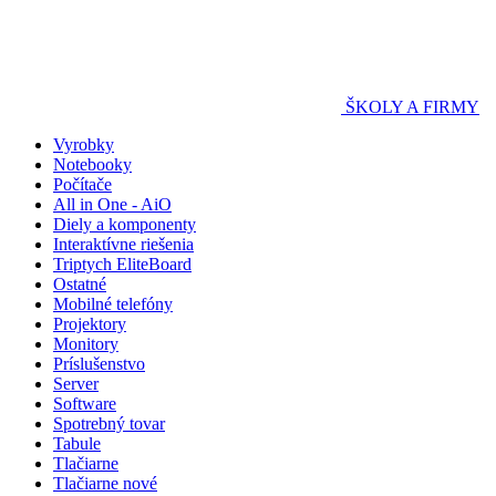
ŠKOLY A FIRMY
Vyrobky
Notebooky
Počítače
All in One - AiO
Diely a komponenty
Interaktívne riešenia
Triptych EliteBoard
Ostatné
Mobilné telefóny
Projektory
Monitory
Príslušenstvo
Server
Software
Spotrebný tovar
Tabule
Tlačiarne
Tlačiarne nové