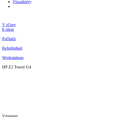
Vizualizéry
V zľave
E-shop
Počítače
Refurbished
Workstations
HP Z2 Tower G4
Výpredaj