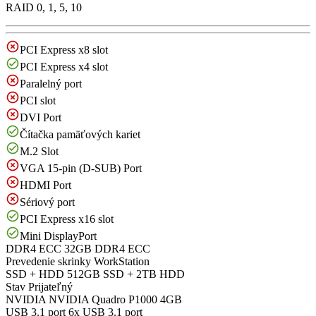
RAID 0, 1, 5, 10
PCI Express x8 slot
PCI Express x4 slot
Paralelný port
PCI slot
DVI Port
Čítačka pamäťových kariet
M.2 Slot
VGA 15-pin (D-SUB) Port
HDMI Port
Sériový port
PCI Express x16 slot
Mini DisplayPort
DDR4 ECC
32GB DDR4 ECC
Prevedenie skrinky
WorkStation
SSD + HDD
512GB SSD + 2TB HDD
Stav
Prijateľný
NVIDIA
NVIDIA Quadro P1000 4GB
USB 3.1 port
6x USB 3.1 port