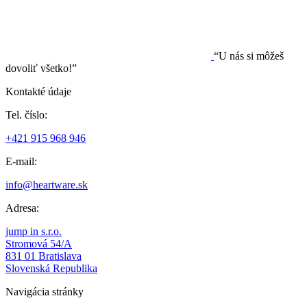
“U nás si môžeš
dovoliť všetko!”
Kontakté údaje
Tel. číslo:
+421 915 968 946
E-mail:
info@heartware.sk
Adresa:
jump in s.r.o.
Stromová 54/A
831 01 Bratislava
Slovenská Republika
Navigácia stránky