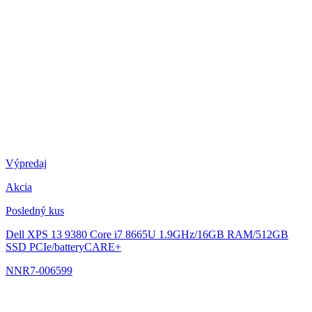
Výpredaj
Akcia
Posledný kus
Dell XPS 13 9380
Core i7 8665U 1.9GHz/16GB RAM/512GB
SSD PCIe/batteryCARE+
NNR7-006599