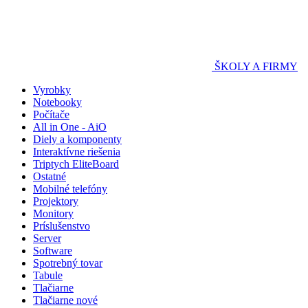
ŠKOLY A FIRMY
Vyrobky
Notebooky
Počítače
All in One - AiO
Diely a komponenty
Interaktívne riešenia
Triptych EliteBoard
Ostatné
Mobilné telefóny
Projektory
Monitory
Príslušenstvo
Server
Software
Spotrebný tovar
Tabule
Tlačiarne
Tlačiarne nové