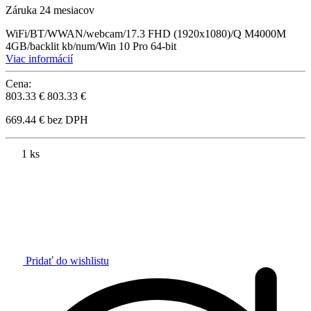
Záruka 24 mesiacov
WiFi/BT/WWAN/webcam/17.3 FHD (1920x1080)/Q M4000M
4GB/backlit kb/num/Win 10 Pro 64-bit
Viac informácií
Cena:
803.33 €
803.33 €
669.44 € bez DPH
1 ks
Pridať do wishlistu