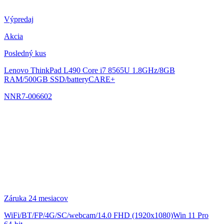
Výpredaj
Akcia
Posledný kus
Lenovo ThinkPad L490
Core i7 8565U 1.8GHz/8GB
RAM/500GB SSD/batteryCARE+
NNR7-006602
Záruka 24 mesiacov
WiFi/BT/FP/4G/SC/webcam/14.0 FHD (1920x1080)Win 11 Pro