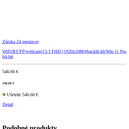
Záruka 24 mesiacov
WiFi/BT/FP/webcam/13.3 FHD (1920x1080)/backlit kb/Win 11 Pro
64-bit
546.66 €
546.66 €
Ušetríte 546.66 €
Detail
Podobné produkty