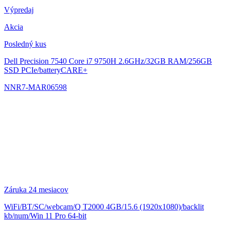
Výpredaj
Akcia
Posledný kus
Dell Precision 7540
Core i7 9750H 2.6GHz/32GB RAM/256GB
SSD PCIe/batteryCARE+
NNR7-MAR06598
Záruka 24 mesiacov
WiFi/BT/SC/webcam/Q T2000 4GB/15.6 (1920x1080)/backlit
kb/num/Win 11 Pro 64-bit