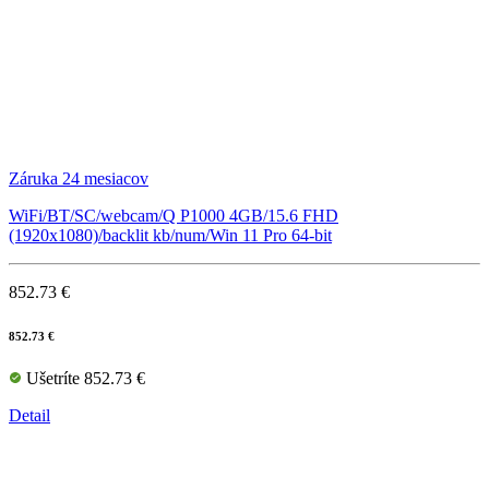
Záruka 24 mesiacov
WiFi/BT/SC/webcam/Q P1000 4GB/15.6 FHD
(1920x1080)/backlit kb/num/Win 11 Pro 64-bit
852.73 €
852.73 €
Ušetríte 852.73 €
Detail