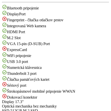
Bluetooth pripojenie
DisplayPort
Fingerprint - čítačka otlačkov prstov
Integrovaná Web kamera
HDMI Port
M.2 Slot
VGA 15-pin (D-SUB) Port
ExpressCard
WiFi pripojenie
USB 3.0 port
Numerická klávesnica
Thunderbolt 3 port
Čítačka pamäťových kariet
Sériový port
Širokopásmové mobilné pripojenie WWAN
Dokovací konektor
Display
17.3"
Optická mechanika
bez mechaniky
SSD
512GB M.2 SSD