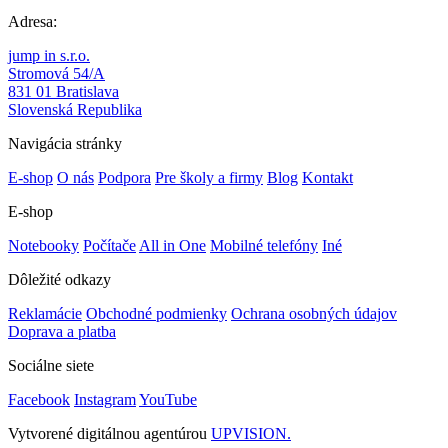
Adresa:
jump in s.r.o.
Stromová 54/A
831 01 Bratislava
Slovenská Republika
Navigácia stránky
E-shop
O nás
Podpora
Pre školy a firmy
Blog
Kontakt
E-shop
Notebooky
Počítače
All in One
Mobilné telefóny
Iné
Dôležité odkazy
Reklamácie
Obchodné podmienky
Ochrana osobných údajov
Doprava a platba
Sociálne siete
Facebook
Instagram
YouTube
Vytvorené digitálnou agentúrou
UPVISION.