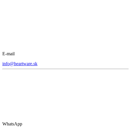
E-mail
info@heartware.sk
WhatsApp