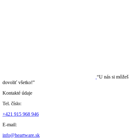
“U nás si môžeš
dovoliť všetko!”
Kontakté údaje
Tel. číslo:
+421 915 968 946
E-mail:
info@heartware.sk