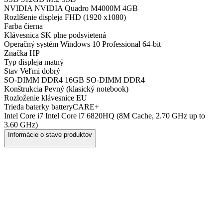
NVIDIA
NVIDIA Quadro M4000M 4GB
Rozlíšenie displeja
FHD (1920 x1080)
Farba
čierna
Klávesnica
SK plne podsvietená
Operačný systém
Windows 10 Professional 64-bit
Značka
HP
Typ displeja
matný
Stav
Veľmi dobrý
SO-DIMM DDR4
16GB SO-DIMM DDR4
Konštrukcia
Pevný (klasický notebook)
Rozloženie klávesnice
EU
Trieda baterky
batteryCARE+
Intel Core i7
Intel Core i7 6820HQ (8M Cache, 2.70 GHz up to
3.60 GHz)
Informácie o stave produktov