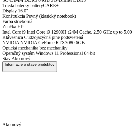
SO-DIMM DDR5
64GB SO-DIMM DDR5
Trieda baterky
batteryCARE+
Display
16.0"
Konštrukcia
Pevný (klasický notebook)
Farba
strieborná
Značka
HP
Intel Core i9
Intel Core i9 12900H (24M Cache, 2.50 GHz up to 5.0
Klávesnica
Cudzojazyčná plne podsvietená
NVIDIA
NVIDIA GeForce RTX3080 6GB
Optická mechanika
bez mechaniky
Operačný systém
Windows 11 Professional 64-bit
Stav
Ako nový
Informácie o stave produktov
Ako nový