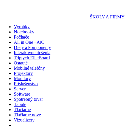
ŠKOLY A FIRMY
Vyrobky
Notebooky
Počítače
All in One - AiO
Diely a komponenty
Interaktívne riešenia
Triptych EliteBoard
Ostatné
Mobilné telefóny
Projektory
Monitory
Príslušenstvo
Server
Software
Spotrebný tovar
Tabule
Tlačiarne
Tlačiarne nové
Vizualizéry