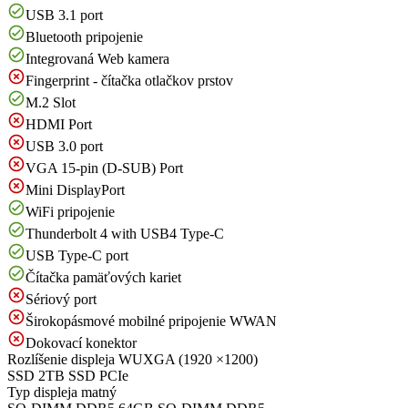
USB 3.1 port
Bluetooth pripojenie
Integrovaná Web kamera
Fingerprint - čítačka otlačkov prstov
M.2 Slot
HDMI Port
USB 3.0 port
VGA 15-pin (D-SUB) Port
Mini DisplayPort
WiFi pripojenie
Thunderbolt 4 with USB4 Type-C
USB Type-C port
Čítačka pamäťových kariet
Sériový port
Širokopásmové mobilné pripojenie WWAN
Dokovací konektor
Rozlíšenie displeja
WUXGA (1920 ×1200)
SSD
2TB SSD PCIe
Typ displeja
matný