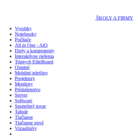
ŠKOLY A FIRMY
Vyrobky
Notebooky
Počítače
All in One - AiO
Diely a komponenty
Interaktívne riešenia
Triptych EliteBoard
Ostatné
Mobilné telefóny
Projektory
Monitory
Príslušenstvo
Server
Software
Spotrebný tovar
Tabule
Tlačiarne
Tlačiarne nové
Vizualizéry