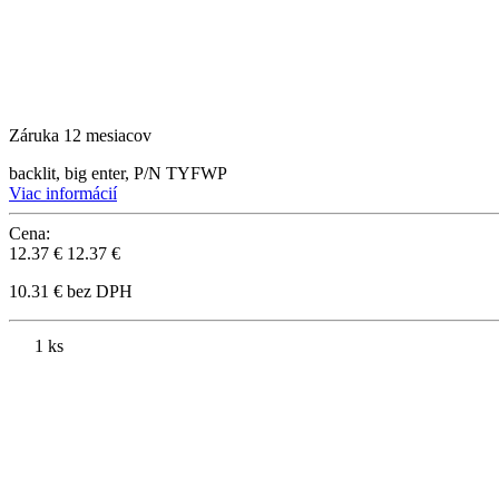
Záruka 12 mesiacov
backlit, big enter, P/N TYFWP
Viac informácií
Cena:
12.37 €
12.37 €
10.31 € bez DPH
1 ks