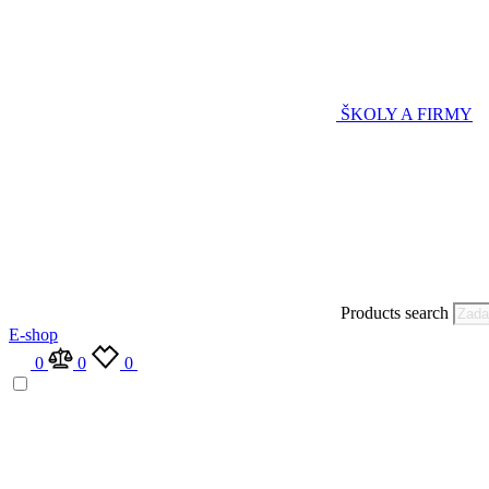
ŠKOLY A FIRMY
Products search
E-shop
0
0
0