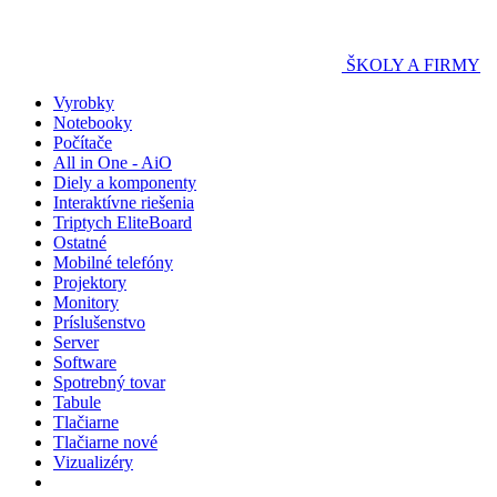
ŠKOLY A FIRMY
Vyrobky
Notebooky
Počítače
All in One - AiO
Diely a komponenty
Interaktívne riešenia
Triptych EliteBoard
Ostatné
Mobilné telefóny
Projektory
Monitory
Príslušenstvo
Server
Software
Spotrebný tovar
Tabule
Tlačiarne
Tlačiarne nové
Vizualizéry