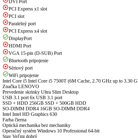
DVI Port
PCI Express x1 slot
PCI slot
Paralelný port
PCI Express x4 slot
DisplayPort
HDMI Port
VGA 15-pin (D-SUB) Port
Bluetooth pripojenie
Sériový port
WiFi pripojenie
Intel Core i5
Intel Core i5 7500T (6M Cache, 2.70 GHz up to 3.30 
Značka
LENOVO
Prevedenie skrinky
Ultra Slim Desktop
USB 3.1 port
6x USB 3.1 port
SSD + HDD
256GB SSD + 500GB HDD
SO-DIMM DDR4
16GB SO-DIMM DDR4
Intel
Intel HD Graphics 630
Farba
čierna
Optická mechanika
bez mechaniky
Operačný systém
Windows 10 Professional 64-bit
Stav
Veľmi dobrý