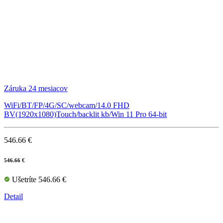
Záruka 24 mesiacov
WiFi/BT/FP/4G/SC/webcam/14.0 FHD
BV(1920x1080)Touch/backlit kb/Win 11 Pro 64-bit
546.66 €
546.66 €
Ušetríte 546.66 €
Detail