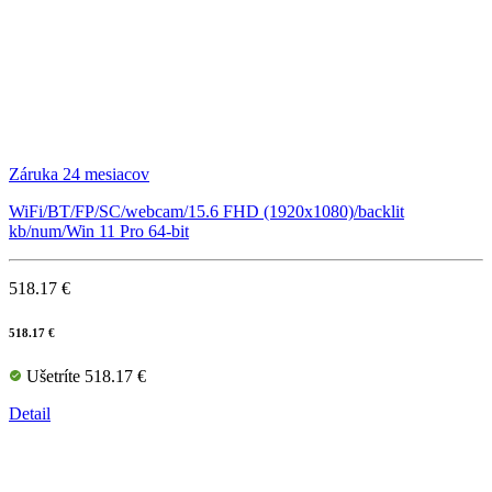
Záruka 24 mesiacov
WiFi/BT/FP/SC/webcam/15.6 FHD (1920x1080)/backlit
kb/num/Win 11 Pro 64-bit
518.17 €
518.17 €
Ušetríte 518.17 €
Detail