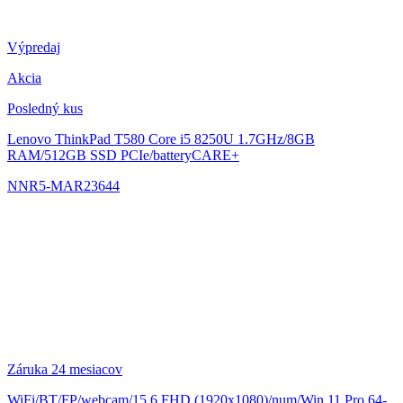
Výpredaj
Akcia
Posledný kus
Lenovo ThinkPad T580
Core i5 8250U 1.7GHz/8GB
RAM/512GB SSD PCIe/batteryCARE+
NNR5-MAR23644
Záruka 24 mesiacov
WiFi/BT/FP/webcam/15.6 FHD (1920x1080)/num/Win 11 Pro 64-