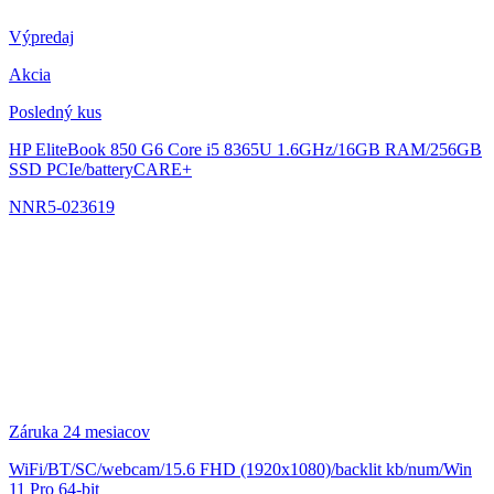
Výpredaj
Akcia
Posledný kus
HP EliteBook 850 G6
Core i5 8365U 1.6GHz/16GB RAM/256GB
SSD PCIe/batteryCARE+
NNR5-023619
Záruka 24 mesiacov
WiFi/BT/SC/webcam/15.6 FHD (1920x1080)/backlit kb/num/Win
11 Pro 64-bit