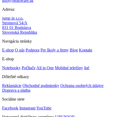
info@heartware.sk
Adresa:
jump in s.r.o.
Stromová 54/A
831 01 Bratislava
Slovenská Republika
Navigácia stránky
E-shop
O nás
Podpora
Pre školy a firmy
Blog
Kontakt
E-shop
Notebooky
Počítače
All in One
Mobilné telefóny
Iné
Dôležité odkazy
Reklamácie
Obchodné podmienky
Ochrana osobných údajov
Doprava a platba
Sociálne siete
Facebook
Instagram
YouTube
Vytvorené digitálnou agentúrou
UPVISION.