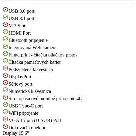
USB 3.0 port
USB 3.1 port
M.2 Slot
HDMI Port
Bluetooth pripojenie
Integrovaná Web kamera
Fingerprint - čítačka otlačkov prstov
Čítačka pamäťových kariet
Podsvietená klávesnica
DisplayPort
Sériový port
Numerická klávesnica
Širokopásmové mobilné pripojenie 4G
USB Type-C port
WiFi pripojenie
VGA 15-pin (D-SUB) Port
Dokovací konektor
Display
15.6"