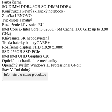
Farba
čierna
SO-DIMM DDR4
8GB SO-DIMM DDR4
Konštrukcia
Pevný (klasický notebook)
Značka
LENOVO
Typ displeja
matný
Rozloženie klávesnice
EU
Intel Core i5
Intel Core i5 8265U (6M Cache, 1.60 GHz up to 3.90
GHz)
Klávesnica
SK nepodsvietená
Trieda baterky
batteryCARE+
Rozlíšenie displeja
FHD (1920 x1080)
SSD
256GB SSD PCIe
Intel
Intel UHD Graphics 620
Optická mechanika
bez mechaniky
Operačný systém
Windows 11 Professional 64-bit
Stav
Veľmi dobrý
Informácie o stave produktov