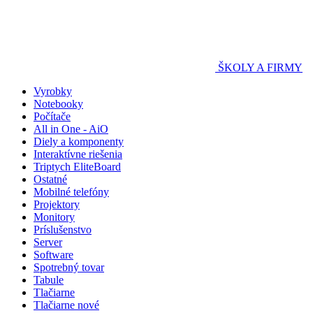
ŠKOLY A FIRMY
Vyrobky
Notebooky
Počítače
All in One - AiO
Diely a komponenty
Interaktívne riešenia
Triptych EliteBoard
Ostatné
Mobilné telefóny
Projektory
Monitory
Príslušenstvo
Server
Software
Spotrebný tovar
Tabule
Tlačiarne
Tlačiarne nové