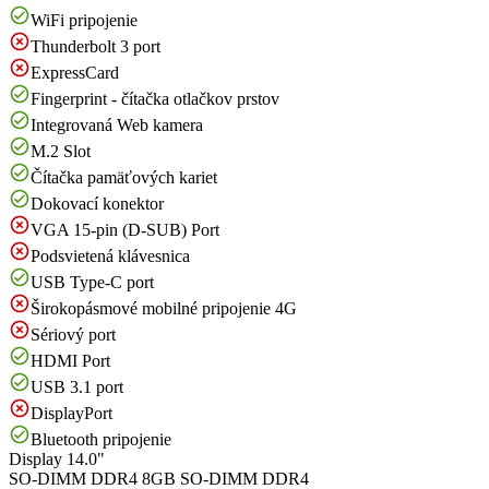
WiFi pripojenie
Thunderbolt 3 port
ExpressCard
Fingerprint - čítačka otlačkov prstov
Integrovaná Web kamera
M.2 Slot
Čítačka pamäťových kariet
Dokovací konektor
VGA 15-pin (D-SUB) Port
Podsvietená klávesnica
USB Type-C port
Širokopásmové mobilné pripojenie 4G
Sériový port
HDMI Port
USB 3.1 port
DisplayPort
Bluetooth pripojenie
Display
14.0"
SO-DIMM DDR4
8GB SO-DIMM DDR4