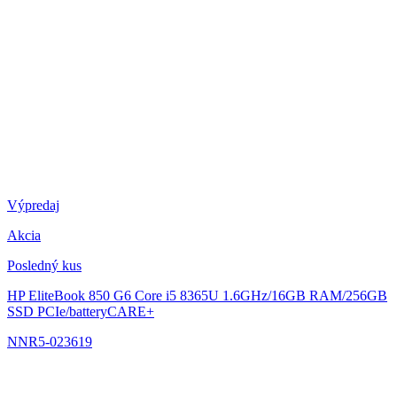
Výpredaj
Akcia
Posledný kus
HP EliteBook 850 G6
Core i5 8365U 1.6GHz/16GB RAM/256GB
SSD PCIe/batteryCARE+
NNR5-023619