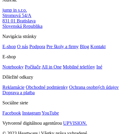
jump in s.r.o.
Stromová 54/A
831 01 Bratislava
Slovenská Republika
Navigácia stránky
E-shop
O nás
Podpora
Pre školy a firmy
Blog
Kontakt
E-shop
Notebooky
Počítače
All in One
Mobilné telefóny
Iné
Dôležité odkazy
Reklamácie
Obchodné podmienky
Ochrana osobných údajov
Doprava a platba
Sociálne siete
Facebook
Instagram
YouTube
Vytvorené digitálnou agentúrou
UPVISION.
© 2023 Heartware | Všetky práva vyhradené.