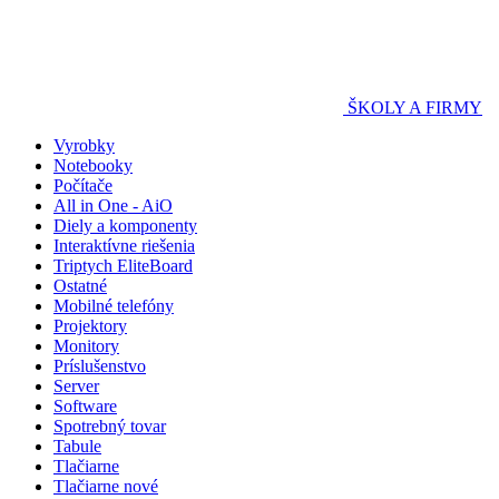
ŠKOLY A FIRMY
Vyrobky
Notebooky
Počítače
All in One - AiO
Diely a komponenty
Interaktívne riešenia
Triptych EliteBoard
Ostatné
Mobilné telefóny
Projektory
Monitory
Príslušenstvo
Server
Software
Spotrebný tovar
Tabule
Tlačiarne
Tlačiarne nové