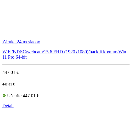
Záruka 24 mesiacov
WiFi/BT/SC/webcam/15.6 FHD (1920x1080)/backlit kb/num/Win
11 Pro 64-bit
447.01 €
447.01 €
Ušetríte 447.01 €
Detail