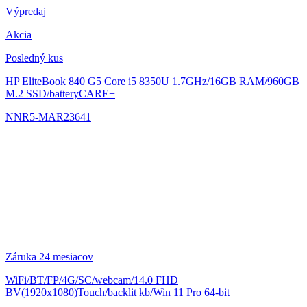
Výpredaj
Akcia
Posledný kus
HP EliteBook 840 G5
Core i5 8350U 1.7GHz/16GB RAM/960GB
M.2 SSD/batteryCARE+
NNR5-MAR23641
Záruka 24 mesiacov
WiFi/BT/FP/4G/SC/webcam/14.0 FHD
BV(1920x1080)Touch/backlit kb/Win 11 Pro 64-bit