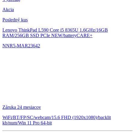
Akcia
Posledný kus
Lenovo ThinkPad L590
Core i5 8365U 1.6GHz/16GB
RAM/256GB SSD PCIe NEW/batteryCARE+
NNR5-MAR23642
Záruka 24 mesiacov
WiFi/BT/FP/SC/webcam/15.6 FHD (1920x1080)/backlit
kb/num/Win 11 Pro 64-bit