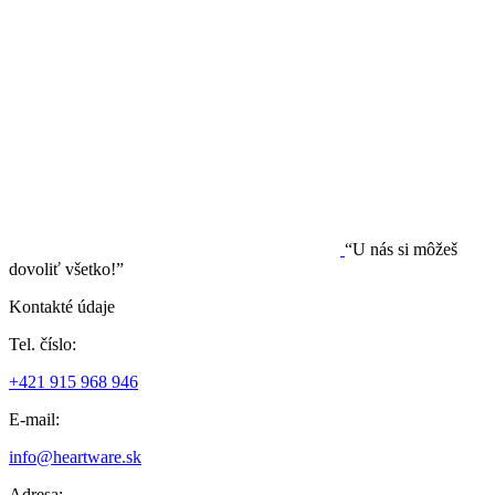
“U nás si môžeš
dovoliť všetko!”
Kontakté údaje
Tel. číslo:
+421 915 968 946
E-mail:
info@heartware.sk
Adresa: