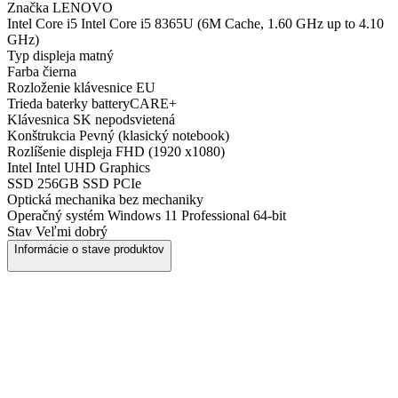
Značka
LENOVO
Intel Core i5
Intel Core i5 8365U (6M Cache, 1.60 GHz up to 4.10
GHz)
Typ displeja
matný
Farba
čierna
Rozloženie klávesnice
EU
Trieda baterky
batteryCARE+
Klávesnica
SK nepodsvietená
Konštrukcia
Pevný (klasický notebook)
Rozlíšenie displeja
FHD (1920 x1080)
Intel
Intel UHD Graphics
SSD
256GB SSD PCIe
Optická mechanika
bez mechaniky
Operačný systém
Windows 11 Professional 64-bit
Stav
Veľmi dobrý
Informácie o stave produktov