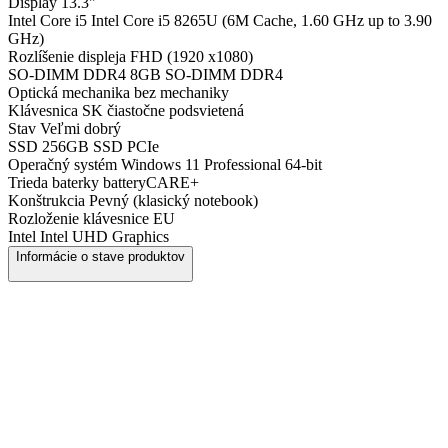
Display
13.3"
Intel Core i5
Intel Core i5 8265U (6M Cache, 1.60 GHz up to 3.90
GHz)
Rozlíšenie displeja
FHD (1920 x1080)
SO-DIMM DDR4
8GB SO-DIMM DDR4
Optická mechanika
bez mechaniky
Klávesnica
SK čiastočne podsvietená
Stav
Veľmi dobrý
SSD
256GB SSD PCIe
Operačný systém
Windows 11 Professional 64-bit
Trieda baterky
batteryCARE+
Konštrukcia
Pevný (klasický notebook)
Rozloženie klávesnice
EU
Intel
Intel UHD Graphics
Informácie o stave produktov