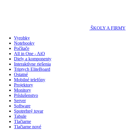
ŠKOLY A FIRMY
Vyrobky
Notebooky
Počítače
All in One - AiO
Diely a komponenty
Interaktívne riešenia
Triptych EliteBoard
Ostatné
Mobilné telefóny
Projektory
Monitory
Príslušenstvo
Server
Software
Spotrebný tovar
Tabule
Tlačiarne
Tlačiarne nové