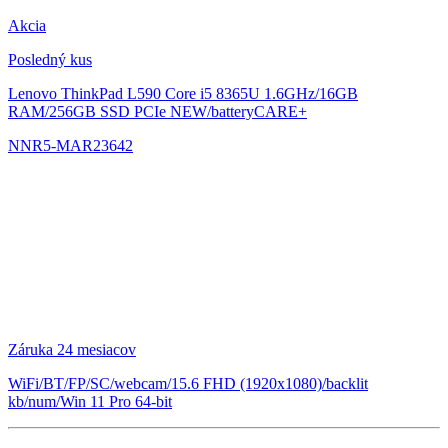
Akcia
Posledný kus
Lenovo ThinkPad L590
Core i5 8365U 1.6GHz/16GB
RAM/256GB SSD PCIe NEW/batteryCARE+
NNR5-MAR23642
Záruka 24 mesiacov
WiFi/BT/FP/SC/webcam/15.6 FHD (1920x1080)/backlit
kb/num/Win 11 Pro 64-bit