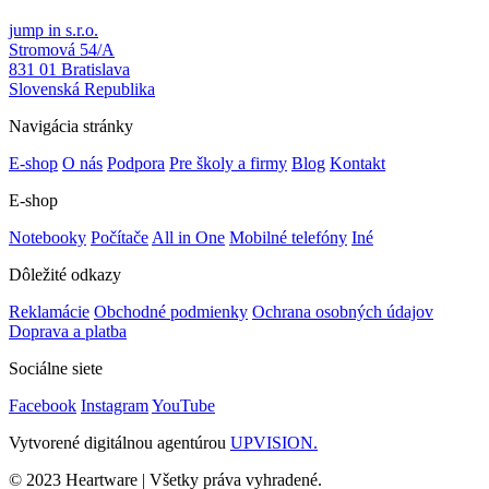
jump in s.r.o.
Stromová 54/A
831 01 Bratislava
Slovenská Republika
Navigácia stránky
E-shop
O nás
Podpora
Pre školy a firmy
Blog
Kontakt
E-shop
Notebooky
Počítače
All in One
Mobilné telefóny
Iné
Dôležité odkazy
Reklamácie
Obchodné podmienky
Ochrana osobných údajov
Doprava a platba
Sociálne siete
Facebook
Instagram
YouTube
Vytvorené digitálnou agentúrou
UPVISION.
© 2023 Heartware | Všetky práva vyhradené.