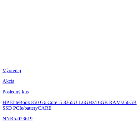
Výpredaj
Akcia
Posledný kus
HP EliteBook 850 G6
Core i5 8365U 1.6GHz/16GB RAM/256GB
SSD PCIe/batteryCARE+
NNR5-023619