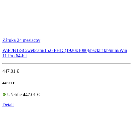
Záruka 24 mesiacov
WiFi/BT/SC/webcam/15.6 FHD (1920x1080)/backlit kb/num/Win
11 Pro 64-bit
447.01 €
447.01 €
Ušetríte 447.01 €
Detail