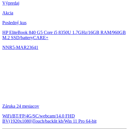
Výpredaj
Akcia
Posledný kus
HP EliteBook 840 G5
Core i5 8350U 1.7GHz/16GB RAM/960GB
M.2 SSD/batteryCARE+
NNR5-MAR23641
Záruka 24 mesiacov
WiFi/BT/FP/4G/SC/webcam/14.0 FHD
BV(1920x1080)Touch/backlit kb/Win 11 Pro 64-bit