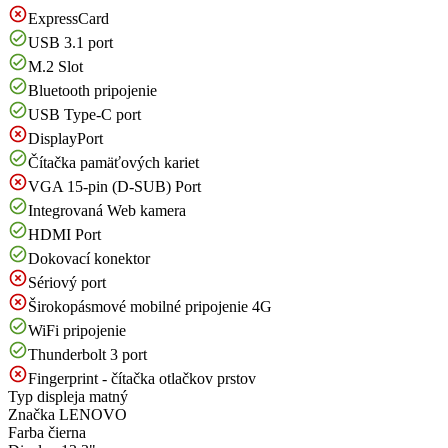
ExpressCard
USB 3.1 port
M.2 Slot
Bluetooth pripojenie
USB Type-C port
DisplayPort
Čítačka pamäťových kariet
VGA 15-pin (D-SUB) Port
Integrovaná Web kamera
HDMI Port
Dokovací konektor
Sériový port
Širokopásmové mobilné pripojenie 4G
WiFi pripojenie
Thunderbolt 3 port
Fingerprint - čítačka otlačkov prstov
Typ displeja
matný
Značka
LENOVO
Farba
čierna