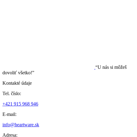
“U nás si môžeš
dovoliť všetko!”
Kontakté údaje
Tel. číslo:
+421 915 968 946
E-mail:
info@heartware.sk
Adresa: