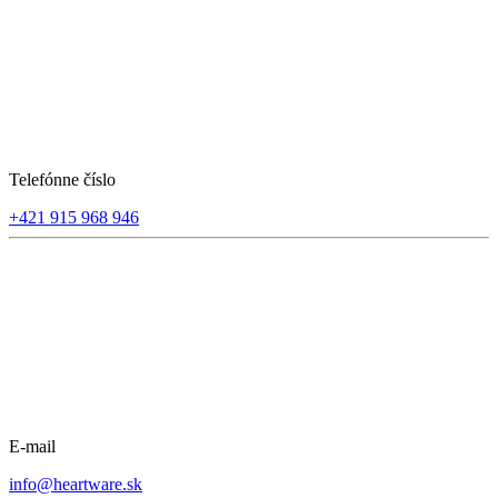
Telefónne číslo
+421 915 968 946
E-mail
info@heartware.sk