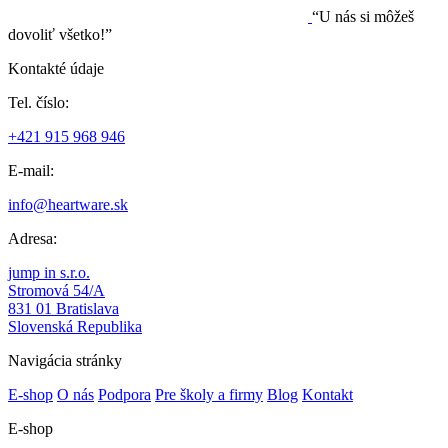
“U nás si môžeš
dovoliť všetko!”
Kontakté údaje
Tel. číslo:
+421 915 968 946
E-mail:
info@heartware.sk
Adresa:
jump in s.r.o.
Stromová 54/A
831 01 Bratislava
Slovenská Republika
Navigácia stránky
E-shop
O nás
Podpora
Pre školy a firmy
Blog
Kontakt
E-shop