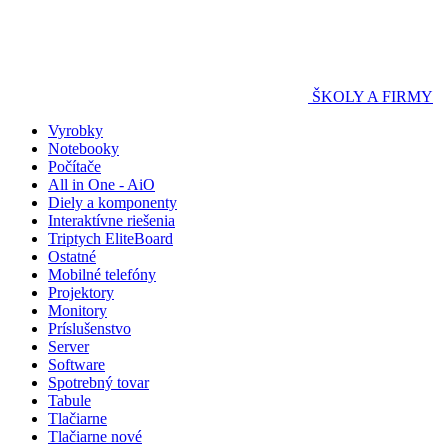
ŠKOLY A FIRMY
Vyrobky
Notebooky
Počítače
All in One - AiO
Diely a komponenty
Interaktívne riešenia
Triptych EliteBoard
Ostatné
Mobilné telefóny
Projektory
Monitory
Príslušenstvo
Server
Software
Spotrebný tovar
Tabule
Tlačiarne
Tlačiarne nové