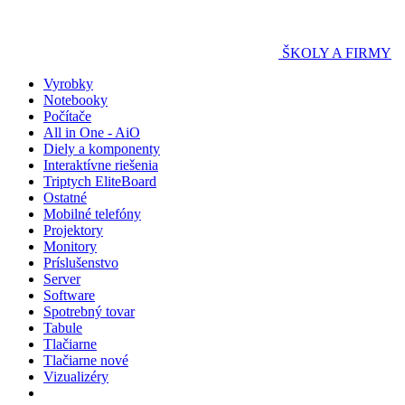
ŠKOLY A FIRMY
Vyrobky
Notebooky
Počítače
All in One - AiO
Diely a komponenty
Interaktívne riešenia
Triptych EliteBoard
Ostatné
Mobilné telefóny
Projektory
Monitory
Príslušenstvo
Server
Software
Spotrebný tovar
Tabule
Tlačiarne
Tlačiarne nové
Vizualizéry