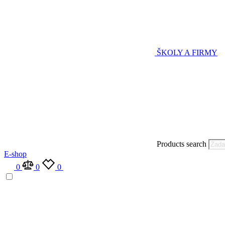
ŠKOLY A FIRMY
Products search
E-shop
0
0
0