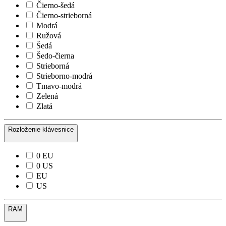
Čierno-šedá
Čierno-strieborná
Modrá
Ružová
Šedá
Šedo-čierna
Strieborná
Strieborno-modrá
Tmavo-modrá
Zelená
Zlatá
Rozloženie klávesnice
0 EU
0 US
EU
US
RAM