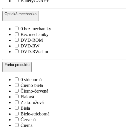
BatteryCARE+
Optická mechanika
0 bez mechaniky
Bez mechaniky
DVD-ROM
DVD-RW
DVD-RW-slim
Farba produktu
0 strieborná
Čierno-biela
Čierno-červená
Fialová
Zlato-ružová
Biela
Bielo-strieborná
Červená
Čierna