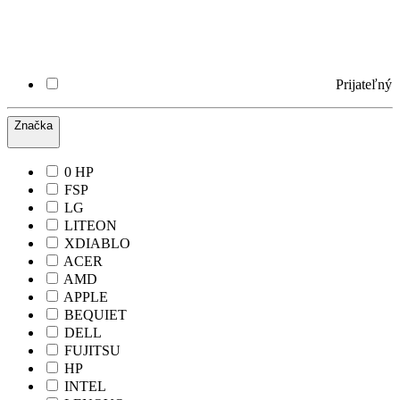
Prijateľný
Značka
0 HP
FSP
LG
LITEON
XDIABLO
ACER
AMD
APPLE
BEQUIET
DELL
FUJITSU
HP
INTEL