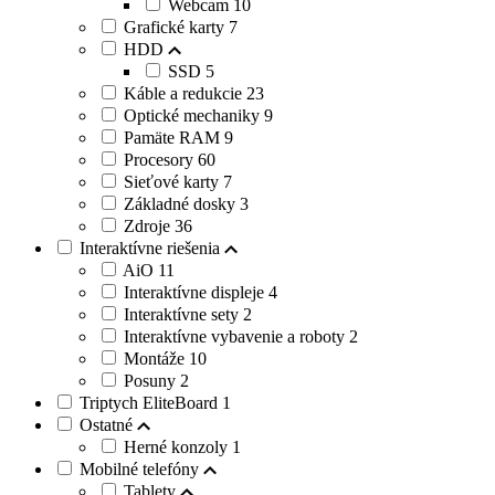
Webcam
10
Grafické karty
7
HDD
SSD
5
Káble a redukcie
23
Optické mechaniky
9
Pamäte RAM
9
Procesory
60
Sieťové karty
7
Základné dosky
3
Zdroje
36
Interaktívne riešenia
AiO
11
Interaktívne displeje
4
Interaktívne sety
2
Interaktívne vybavenie a roboty
2
Montáže
10
Posuny
2
Triptych EliteBoard
1
Ostatné
Herné konzoly
1
Mobilné telefóny
Tablety