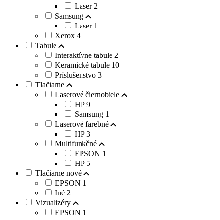
Laser
2
Samsung
Laser
1
Xerox
4
Tabule
Interaktívne tabule
2
Keramické tabule
10
Príslušenstvo
3
Tlačiarne
Laserové čiernobiele
HP
9
Samsung
1
Laserové farebné
HP
3
Multifunkčné
EPSON
1
HP
5
Tlačiarne nové
EPSON
1
Iné
2
Vizualizéry
EPSON
1