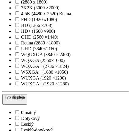
(2880 x 1800)
3K2K (3000 ×2000)
4.5K (4480 x 2520) Retina
FHD (1920 x1080)
HD (1366 ×768)
HD+ (1600 ×900)
QHD (2560 ×1440)
Retina (2880 ×1800)
UHD (3840×2160)
WQUXGA (3840 × 2400)
WQXGA (2560×1600)
WQXGA+ (2736 ×1824)
WSXGA+ (1680 ×1050)
WUXGA (1920 ×1200)
WUXGA+ (1920 ×1280)
Typ displeja
0 matný
Dotykový
Lesklý
Lesklý-dotykový