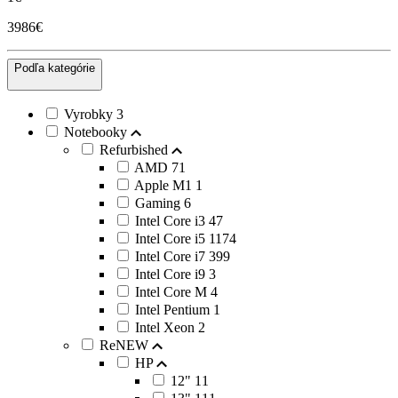
3986€
Podľa kategórie
Vyrobky
3
Notebooky
Refurbished
AMD
71
Apple M1
1
Gaming
6
Intel Core i3
47
Intel Core i5
1174
Intel Core i7
399
Intel Core i9
3
Intel Core M
4
Intel Pentium
1
Intel Xeon
2
ReNEW
HP
12"
11