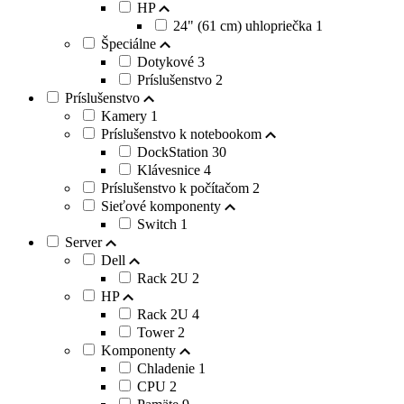
HP
24" (61 cm) uhlopriečka
1
Špeciálne
Dotykové
3
Príslušenstvo
2
Príslušenstvo
Kamery
1
Príslušenstvo k notebookom
DockStation
30
Klávesnice
4
Príslušenstvo k počítačom
2
Sieťové komponenty
Switch
1
Server
Dell
Rack 2U
2
HP
Rack 2U
4
Tower
2
Komponenty
Chladenie
1
CPU
2