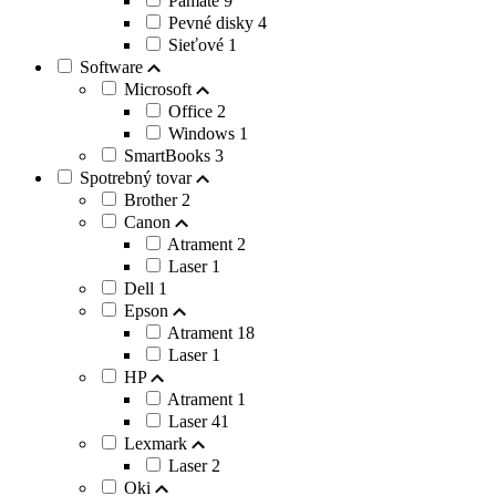
Pamäte
9
Pevné disky
4
Sieťové
1
Software
Microsoft
Office
2
Windows
1
SmartBooks
3
Spotrebný tovar
Brother
2
Canon
Atrament
2
Laser
1
Dell
1
Epson
Atrament
18
Laser
1
HP
Atrament
1
Laser
41
Lexmark
Laser
2
Oki