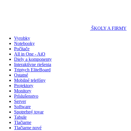
ŠKOLY A FIRMY
Vyrobky
Notebooky
Počítače
All in One - AiO
Diely a komponenty
Interaktívne riešenia
Triptych EliteBoard
Ostatné
Mobilné telefóny
Projektory
Monitory
Príslušenstvo
Server
Software
Spotrebný tovar
Tabule
Tlačiarne
Tlačiarne nové