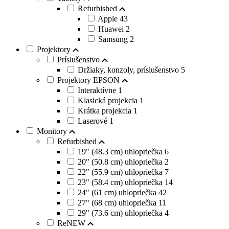
Refurbished
Apple
43
Huawei
2
Samsung
2
Projektory
Príslušenstvo
Držiaky, konzoly, príslušenstvo
5
Projektory EPSON
Interaktívne
1
Klasická projekcia
1
Krátka projekcia
1
Laserové
1
Monitory
Refurbished
19" (48.3 cm) uhlopriečka
6
20" (50.8 cm) uhlopriečka
2
22" (55.9 cm) uhlopriečka
7
23" (58.4 cm) uhlopriečka
14
24" (61 cm) uhlopriečka
42
27" (68 cm) uhlopriečka
11
29" (73.6 cm) uhlopriečka
4
ReNEW