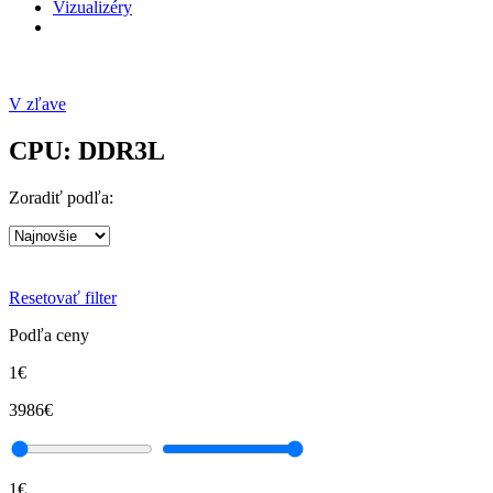
Vizualizéry
V zľave
CPU: DDR3L
Zoradiť podľa:
Resetovať filter
Podľa ceny
1€
3986€
1€