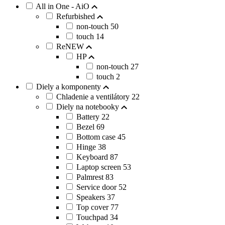
All in One - AiO
Refurbished
non-touch
50
touch
14
ReNEW
HP
non-touch
27
touch
2
Diely a komponenty
Chladenie a ventilátory
22
Diely na notebooky
Battery
22
Bezel
69
Bottom case
45
Hinge
38
Keyboard
87
Laptop screen
53
Palmrest
83
Service door
52
Speakers
37
Top cover
77
Touchpad
34