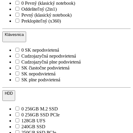
0 Pevný (klasický notebook)
Oddeliteľný (2in1)
Pevný (klasický notebook)
Preklopiteľný (x360)
Klávesnica
0 SK nepodsvietená
Cudzojazyčná nepodsvietená
Cudzojazyčná plne podsvietená
SK čiastočne podsvietená
SK nepodsvietená
SK plne podsvietená
HDD
0 256GB M.2 SSD
0 256GB SSD PCIe
128GB UFS
240GB SSD
250GB SSD PCIe