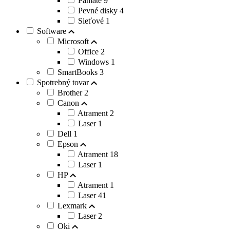
Pamäte
9
Pevné disky
4
Sieťové
1
Software
Microsoft
Office
2
Windows
1
SmartBooks
3
Spotrebný tovar
Brother
2
Canon
Atrament
2
Laser
1
Dell
1
Epson
Atrament
18
Laser
1
HP
Atrament
1
Laser
41
Lexmark
Laser
2
Oki