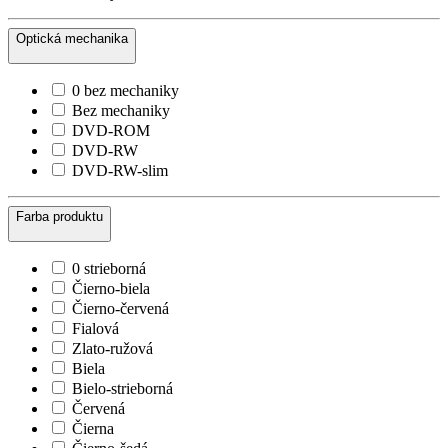
Optická mechanika
0 bez mechaniky
Bez mechaniky
DVD-ROM
DVD-RW
DVD-RW-slim
Farba produktu
0 strieborná
Čierno-biela
Čierno-červená
Fialová
Zlato-ružová
Biela
Bielo-strieborná
Červená
Čierna