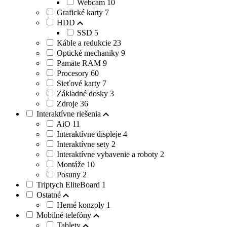
Webcam
10
Grafické karty
7
HDD
SSD
5
Káble a redukcie
23
Optické mechaniky
9
Pamäte RAM
9
Procesory
60
Sieťové karty
7
Základné dosky
3
Zdroje
36
Interaktívne riešenia
AiO
11
Interaktívne displeje
4
Interaktívne sety
2
Interaktívne vybavenie a roboty
2
Montáže
10
Posuny
2
Triptych EliteBoard
1
Ostatné
Herné konzoly
1
Mobilné telefóny
Tablety