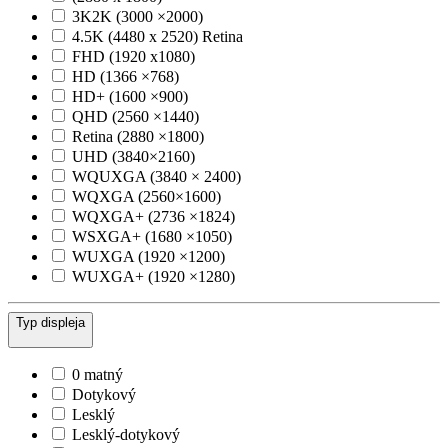
3K2K (3000 ×2000)
4.5K (4480 x 2520) Retina
FHD (1920 x1080)
HD (1366 ×768)
HD+ (1600 ×900)
QHD (2560 ×1440)
Retina (2880 ×1800)
UHD (3840×2160)
WQUXGA (3840 × 2400)
WQXGA (2560×1600)
WQXGA+ (2736 ×1824)
WSXGA+ (1680 ×1050)
WUXGA (1920 ×1200)
WUXGA+ (1920 ×1280)
Typ displeja
0 matný
Dotykový
Lesklý
Lesklý-dotykový