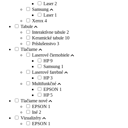
Laser
2
Samsung
Laser
1
Xerox
4
Tabule
Interaktívne tabule
2
Keramické tabule
10
Príslušenstvo
3
Tlačiarne
Laserové čiernobiele
HP
9
Samsung
1
Laserové farebné
HP
3
Multifunkčné
EPSON
1
HP
5
Tlačiarne nové
EPSON
1
Iné
2
Vizualizéry
EPSON
1