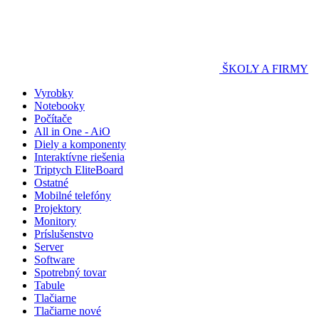
ŠKOLY A FIRMY
Vyrobky
Notebooky
Počítače
All in One - AiO
Diely a komponenty
Interaktívne riešenia
Triptych EliteBoard
Ostatné
Mobilné telefóny
Projektory
Monitory
Príslušenstvo
Server
Software
Spotrebný tovar
Tabule
Tlačiarne
Tlačiarne nové