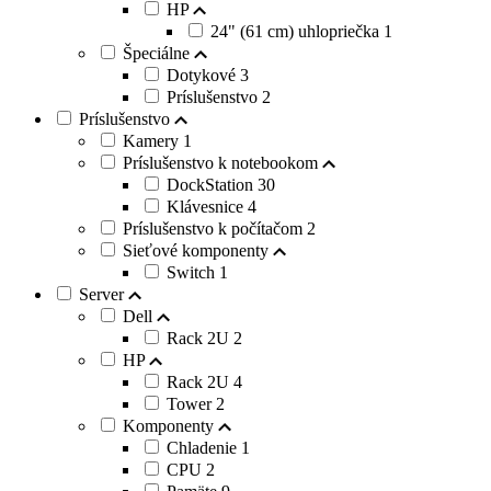
HP
24" (61 cm) uhlopriečka
1
Špeciálne
Dotykové
3
Príslušenstvo
2
Príslušenstvo
Kamery
1
Príslušenstvo k notebookom
DockStation
30
Klávesnice
4
Príslušenstvo k počítačom
2
Sieťové komponenty
Switch
1
Server
Dell
Rack 2U
2
HP
Rack 2U
4
Tower
2
Komponenty
Chladenie
1
CPU
2