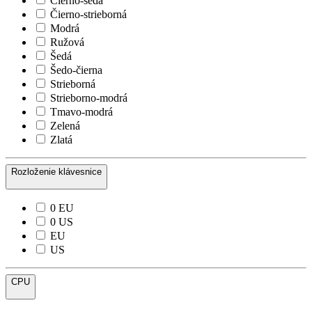
Čierno-šedá
Čierno-strieborná
Modrá
Ružová
Šedá
Šedo-čierna
Strieborná
Strieborno-modrá
Tmavo-modrá
Zelená
Zlatá
Rozloženie klávesnice
0 EU
0 US
EU
US
CPU