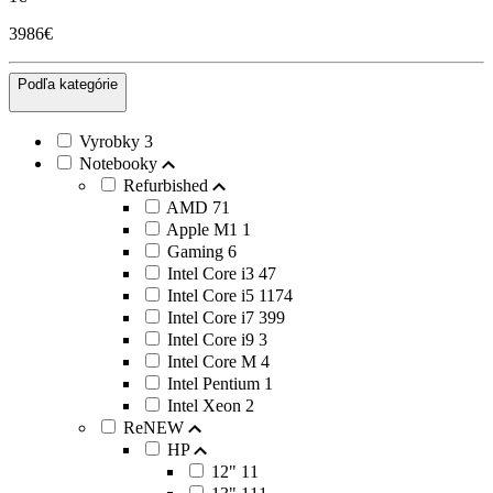
3986€
Podľa kategórie
Vyrobky
3
Notebooky
Refurbished
AMD
71
Apple M1
1
Gaming
6
Intel Core i3
47
Intel Core i5
1174
Intel Core i7
399
Intel Core i9
3
Intel Core M
4
Intel Pentium
1
Intel Xeon
2
ReNEW
HP
12"
11