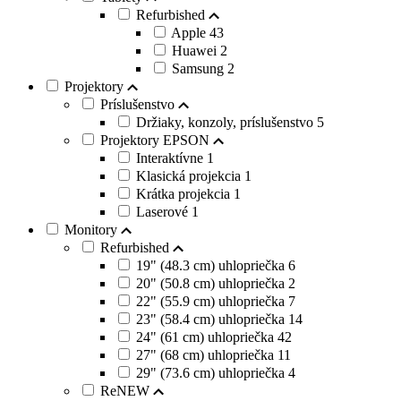
Refurbished
Apple
43
Huawei
2
Samsung
2
Projektory
Príslušenstvo
Držiaky, konzoly, príslušenstvo
5
Projektory EPSON
Interaktívne
1
Klasická projekcia
1
Krátka projekcia
1
Laserové
1
Monitory
Refurbished
19" (48.3 cm) uhlopriečka
6
20" (50.8 cm) uhlopriečka
2
22" (55.9 cm) uhlopriečka
7
23" (58.4 cm) uhlopriečka
14
24" (61 cm) uhlopriečka
42
27" (68 cm) uhlopriečka
11
29" (73.6 cm) uhlopriečka
4
ReNEW