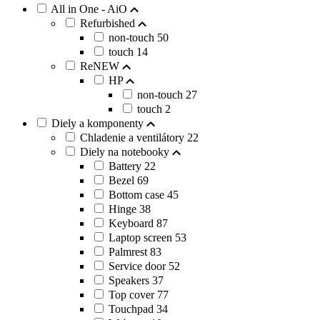
All in One - AiO
Refurbished
non-touch
50
touch
14
ReNEW
HP
non-touch
27
touch
2
Diely a komponenty
Chladenie a ventilátory
22
Diely na notebooky
Battery
22
Bezel
69
Bottom case
45
Hinge
38
Keyboard
87
Laptop screen
53
Palmrest
83
Service door
52
Speakers
37
Top cover
77
Touchpad
34