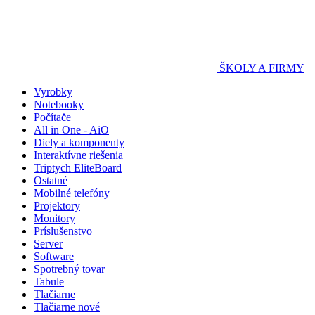
ŠKOLY A FIRMY
Vyrobky
Notebooky
Počítače
All in One - AiO
Diely a komponenty
Interaktívne riešenia
Triptych EliteBoard
Ostatné
Mobilné telefóny
Projektory
Monitory
Príslušenstvo
Server
Software
Spotrebný tovar
Tabule
Tlačiarne
Tlačiarne nové