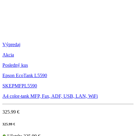
Výpredaj
Akcia
Posledný kus
Epson EcoTank L5590
SKEPMFPL5590
A4 color-tank MFP, Fax, ADF, USB, LAN, WiFi
325.99 €
325.99 €