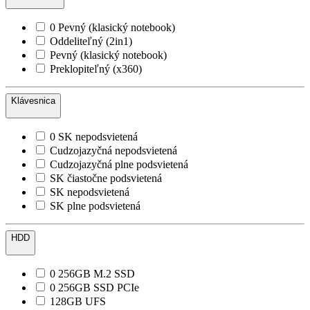
0 Pevný (klasický notebook)
Oddeliteľný (2in1)
Pevný (klasický notebook)
Preklopiteľný (x360)
Klávesnica
0 SK nepodsvietená
Cudzojazyčná nepodsvietená
Cudzojazyčná plne podsvietená
SK čiastočne podsvietená
SK nepodsvietená
SK plne podsvietená
HDD
0 256GB M.2 SSD
0 256GB SSD PCIe
128GB UFS