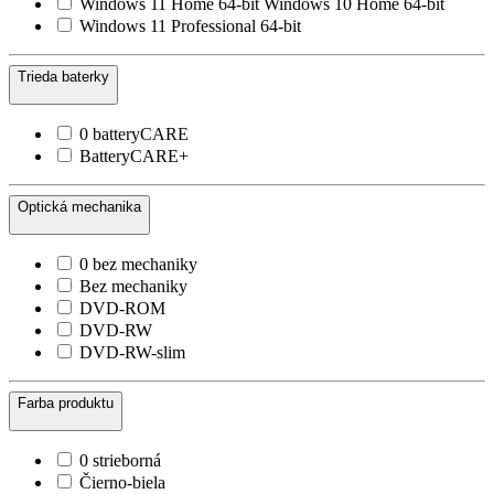
Windows 11 Home 64-bit Windows 10 Home 64-bit
Windows 11 Professional 64-bit
Trieda baterky
0 batteryCARE
BatteryCARE+
Optická mechanika
0 bez mechaniky
Bez mechaniky
DVD-ROM
DVD-RW
DVD-RW-slim
Farba produktu
0 strieborná
Čierno-biela