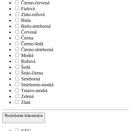
Čierno-červená
Fialová
Zlato-ružová
Biela
Bielo-strieborná
Červená
Čierna
Čierno-šedá
Čierno-strieborná
Modrá
Ružová
Šedá
Šedo-čierna
Strieborná
Strieborno-modrá
Tmavo-modrá
Zelená
Zlatá
Rozloženie klávesnice
0 EU