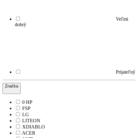
Veľmi
dobrý
Prijateľný
Značka
0 HP
FSP
LG
LITEON
XDIABLO
ACER