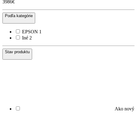
3986€
Podľa kategórie
EPSON
1
Iné
2
Stav produktu
Ako nový