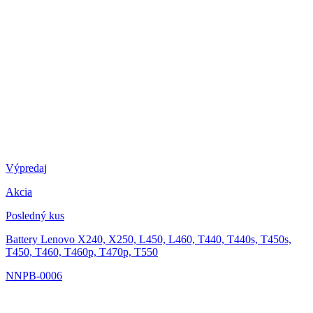
Výpredaj
Akcia
Posledný kus
Battery Lenovo X240, X250, L450, L460, T440, T440s, T450s,
T450, T460, T460p, T470p, T550
NNPB-0006