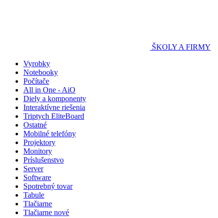
ŠKOLY A FIRMY
Vyrobky
Notebooky
Počítače
All in One - AiO
Diely a komponenty
Interaktívne riešenia
Triptych EliteBoard
Ostatné
Mobilné telefóny
Projektory
Monitory
Príslušenstvo
Server
Software
Spotrebný tovar
Tabule
Tlačiarne
Tlačiarne nové