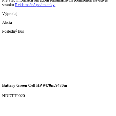
Pre viac informácií ohľadom reklamačných podmienok navštívte
stránku
Reklamačné podmienky.
Výpredaj
Akcia
Posledný kus
Battery Green Cell HP 9470m/9480m
NDDTT0020