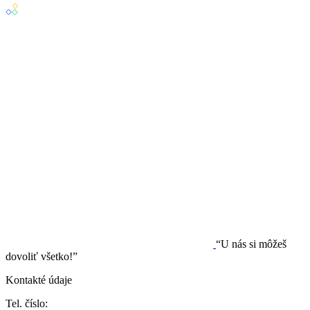
“U nás si môžeš
dovoliť všetko!”
Kontakté údaje
Tel. číslo: