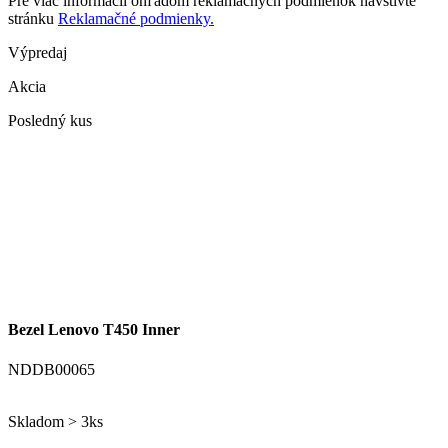
Pre viac informácií ohľadom reklamačných podmienok navštívte
stránku
Reklamačné podmienky.
Výpredaj
Akcia
Posledný kus
Bezel Lenovo T450 Inner
NDDB00065
Skladom > 3ks