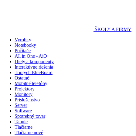
ŠKOLY A FIRMY
Vyrobky
Notebooky
Počítače
All in One - AiO
Diely a komponenty
Interaktívne riešenia
Triptych EliteBoard
Ostatné
Mobilné telefóny
Projektory
Monitory
Príslušenstvo
Server
Software
Spotrebný tovar
Tabule
Tlačiarne
Tlačiarne nové