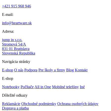
+421 915 968 946
E-mail:
info@heartware.sk
Adresa:
jump in s.r.o.
Stromová 54/A
831 01 Bratislava
Slovenská Republika
Navigácia stránky
E-shop
O nás
Podpora
Pre školy a firmy
Blog
Kontakt
E-shop
Notebooky
Počítače
All in One
Mobilné telefóny
Iné
Dôležité odkazy
Reklamácie
Obchodné podmienky
Ochrana osobných údajov
Doprava a platba