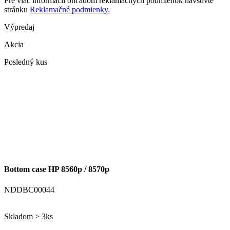
Pre viac informácií ohľadom reklamačných podmienok navštívte
stránku
Reklamačné podmienky.
Výpredaj
Akcia
Posledný kus
Bottom case HP 8560p / 8570p
NDDBC00044
Skladom > 3ks