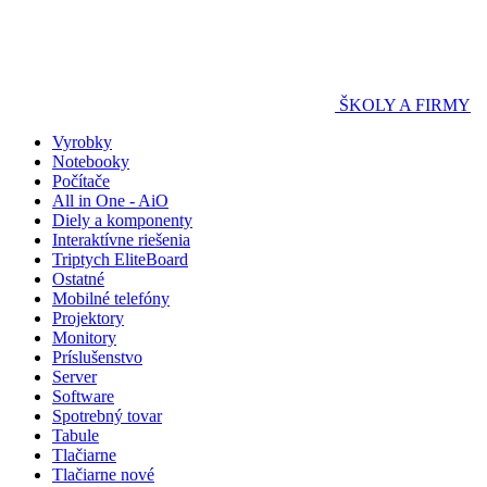
ŠKOLY A FIRMY
Vyrobky
Notebooky
Počítače
All in One - AiO
Diely a komponenty
Interaktívne riešenia
Triptych EliteBoard
Ostatné
Mobilné telefóny
Projektory
Monitory
Príslušenstvo
Server
Software
Spotrebný tovar
Tabule
Tlačiarne
Tlačiarne nové