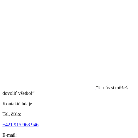
“U nás si môžeš
dovoliť všetko!”
Kontakté údaje
Tel. číslo:
+421 915 968 946
E-mail: