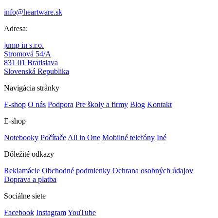
info@heartware.sk
Adresa:
jump in s.r.o.
Stromová 54/A
831 01 Bratislava
Slovenská Republika
Navigácia stránky
E-shop
O nás
Podpora
Pre školy a firmy
Blog
Kontakt
E-shop
Notebooky
Počítače
All in One
Mobilné telefóny
Iné
Dôležité odkazy
Reklamácie
Obchodné podmienky
Ochrana osobných údajov
Doprava a platba
Sociálne siete
Facebook
Instagram
YouTube